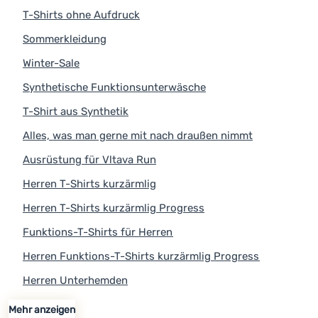
T-Shirts ohne Aufdruck
Sommerkleidung
Winter-Sale
Synthetische Funktionsunterwäsche
T-Shirt aus Synthetik
Alles, was man gerne mit nach draußen nimmt
Ausrüstung für Vltava Run
Herren T-Shirts kurzärmlig
Herren T-Shirts kurzärmlig Progress
Funktions-T-Shirts für Herren
Herren Funktions-T-Shirts kurzärmlig Progress
Herren Unterhemden
Herren Unterhemden Progress
Herren T-Shirts & Hemden
Herren T-Shirts & Hemden Progress
Herren Thermounterwäsche
Herren Thermounterwäsche Progress
Herrenkleidung
Herrenbekleidung Progress
Sale T-Shirts
T-Shirts Progress
Funktionskleidung - Ausverkauf
Funktionsunterwäsche Progress
Ausrüstung fürs Laufen
Ausrüstung fürs Laufen Progress
Alles, was wärmt
Alles, was wärmt Progress
OUT10
OUT10 Progress
Weihnachtsausverkauf
Ausverkauf Progress
Kleidung OUT10
Bekleidung Progress
Outdoor-Aktivitäten
Kampagnen
Mehr anzeigen