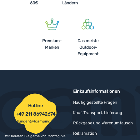
60€
Ländern
Premium-
Das meiste
Marken
Outdoor-
Equipment
Einkaufsinformationen
Häufig gestellte Fragen
Hotline
Kauf, Transport, Lieferung
+49 211 86942674
bestellungen@4campingshop.de
Rückgabe und Warenumtausch
Reklamation
Wir beraten Sie gerne von Montag bis