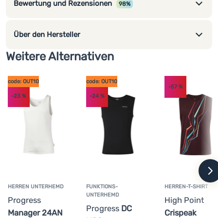
Bewertung und Rezensionen
98%
antibakterielle Behandlung
STOP BACTERIA
Material: 70% Polypropylen + 30% Polyester
Größentabelle Progress
Über den Hersteller
Kleidungspflege Progress
Weitere Alternativen
code: OUT10
code: OUT10
-57
%
-23
%
-24
%
w
HERREN UNTERHEMD
FUNKTIONS-
HERREN-T-SHIRT
UNTERHEMD
Progress
High Point
Progress
DC
Manager 24AN
Crispeak