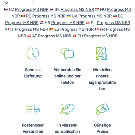
CZ
Progress MS NBR
SK
Progress MS NBR
HU
Progress MS
NBR
RO
Progress MS NBR
UA
Progress MS NBR
BG
Progress MS NBR
HR
Progress MS NBR
PL
Progress MS NBR
IT
Progress MS NBR
ES
Progress MS NBR
FR
Progress MS
NBR
AT
Progress MS NBR
CH
Progress MS NBR
Schnelle
Wir beraten Sie
Wir stellen
Lieferung
online und per
unsere
Telefon
Eigenprodukte
her
Kostenloser
In vierzehn
Günstige
Versand ab
europäischen
Preise