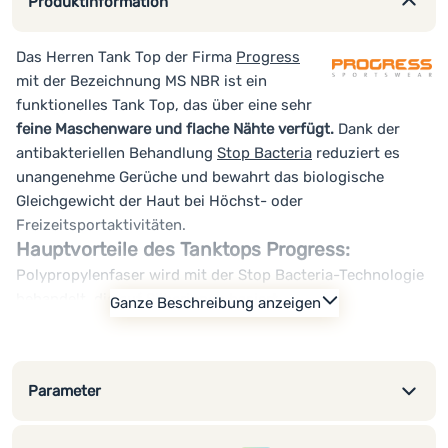
Produktinformation
Das Herren Tank Top der Firma
Progress
mit der Bezeichnung MS NBR ist ein
funktionelles Tank Top, das über eine sehr
feine Maschenware und flache Nähte verfügt.
Dank der
antibakteriellen Behandlung
Stop Bacteria
reduziert es
unangenehme Gerüche und bewahrt das biologische
Gleichgewicht der Haut bei Höchst- oder
Freizeitsportaktivitäten.
Hauptvorteile des Tanktops Progress:
Polypropylenfaser wird mit der Stop Bacteria-Technologie
behandelt, die auf Silberionen basiert
Ganze Beschreibung anzeigen
Silberionen schädigen weder den Körper noch die Umwelt
und verhindern das Wachstum von Bakterien und
Schimmel
Parameter
typischer Vertreter der Funktionsunterwäsche
sehr fein gestrickt
Flachnähte