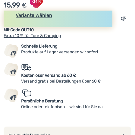
-24
%
15,99
€
Variante wählen
Zum V
Kaufen
Mit Code OUT10
Extra 10 % für Tour & Camping
Schnelle Lieferung
Produkte auf Lager versenden wir sofort
Kostenloser Versand ab 60 €
Versand gratis bei Bestellungen über 60 €
Persönliche Beratung
Online oder telefonisch – wir sind für Sie da