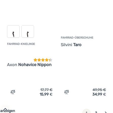
FAHRRAD-ÜBERSCHUHE
Silvini
Taro
FAHRRAD-KNIELINGE
Kundenbewertung
Axon
Nohavice Nippon
17,77
€
49,95
€
15,99
€
34,99
€
Zum Vergleich 'Fahrrad-Knielinge Axon Nohavice Nippon
Zum Vergleich 'Fahrrad-Üb
 anzeigen
weiter
1
2