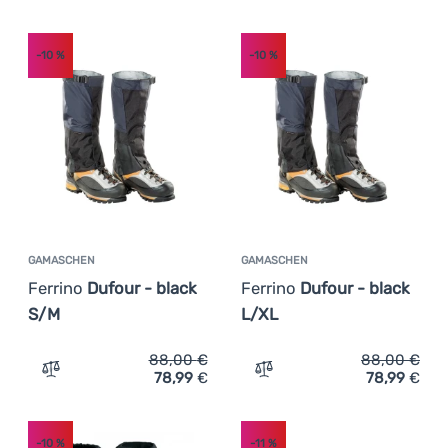
-10
%
-10
%
GAMASCHEN
GAMASCHEN
Ferrino
Dufour - black
Ferrino
Dufour - black
S/M
L/XL
88,00
€
88,00
€
78,99
€
78,99
€
Zum Vergleich 'Gamaschen Ferrino Dufour - black S/M' 
Zum Vergleich 'Gamaschen 
-10
%
-11
%