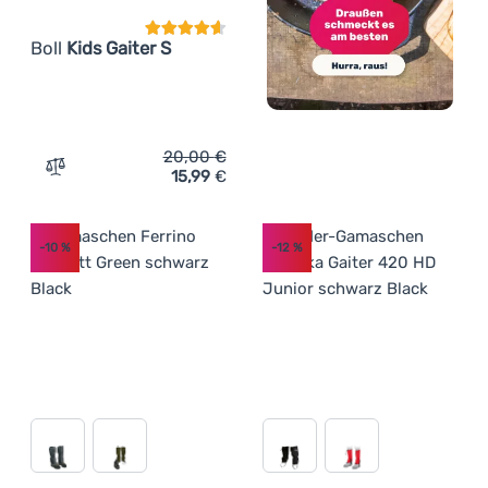
Boll
Kids Gaiter S
20,00
€
15,99
€
Zum Vergleich 'Kinder-Gamaschen Boll Kids Gaiter S' hi
-10
%
-12
%