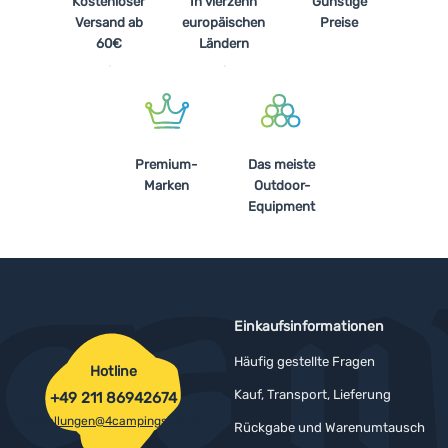
Kostenloser
In vierzehn
Günstige
Versand ab
europäischen
Preise
60€
Ländern
Premium-
Das meiste
Marken
Outdoor-
Equipment
Einkaufsinformationen
Häufig gestellte Fragen
Hotline
Kauf, Transport, Lieferung
+49 211 86942674
bestellungen@4campingshop.de
Rückgabe und Warenumtausch