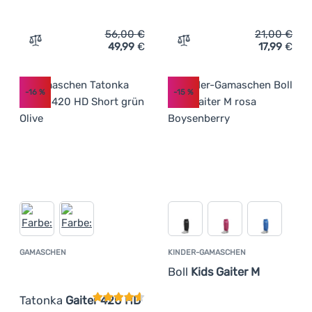
56,00
€
21,00
€
49,99
€
17,99
€
Zum Vergleich 'Gamaschen Ferrino Cervino 2024' hinzu
Zum Vergleich 'Kinder-Gam
-16
%
-15
%
GAMASCHEN
KINDER-GAMASCHEN
Kundenbewertung
Boll
Kids Gaiter M
Tatonka
Gaiter 420 HD