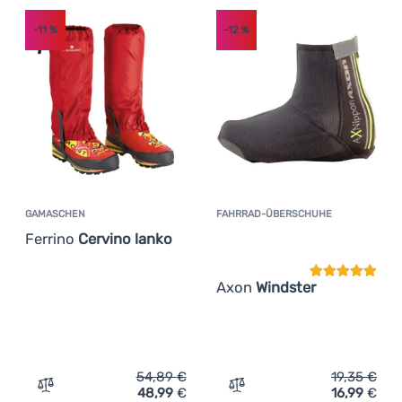
-11
%
-12
%
GAMASCHEN
FAHRRAD-ÜBERSCHUHE
Kundenbewer
Ferrino
Cervino lanko
Axon
Windster
54,89
€
19,35
€
48,99
€
16,99
€
Zum Vergleich 'Gamaschen Ferrino Cervino lanko' hinzu
Zum Vergleich 'Fahrrad-Ü