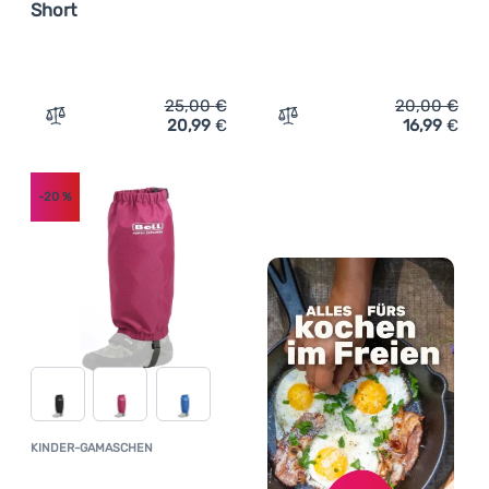
Short
25,00
€
20,00
€
20,99
€
16,99
€
Zum Vergleich 'Gamaschen Tatonka Gaiter 420 HD Short
Zum Vergleich 'Kinder-Gam
-20
%
KINDER-GAMASCHEN
Kundenbewertung