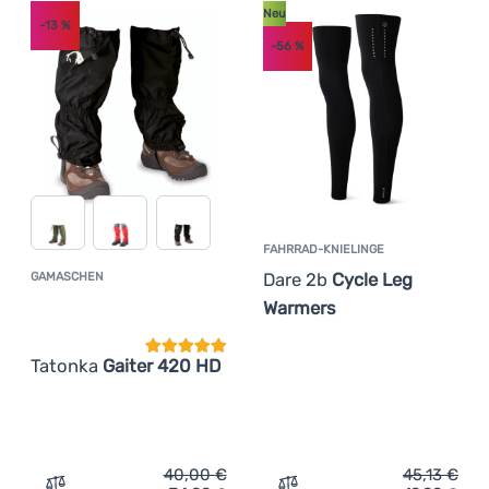
Neu
-13
%
-56
%
FAHRRAD-KNIELINGE
Dare 2b
Cycle Leg
GAMASCHEN
Kundenbewertung
Warmers
Tatonka
Gaiter 420 HD
40,00
€
45,13
€