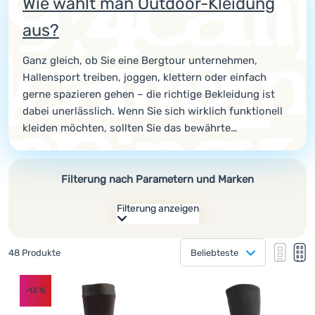
Wie wählt man Outdoor-Kleidung
Kochen
aus?
Klettern
Ganz gleich, ob Sie eine Bergtour unternehmen,
Ultraleichte
Hallensport treiben, joggen, klettern oder einfach
Ausrüstung
gerne spazieren gehen – die richtige Bekleidung ist
dabei unerlässlich. Wenn Sie sich wirklich funktionell
Sport
kleiden möchten, sollten Sie das bewährte
Marken
Zwiebelprinzip – also das Schichtenprinzip – befolgen.
Wir haben einen Artikel für Sie vorbereitet, der Ihnen
Club
genau erklärt, wie das funktioniert!
Filterung nach Parametern und Marken
eXtra
Filterung anzeigen
Beratung
Wie anzeigen
Hilfe &
Gefundene Produkte
48 Produkte
Beliebteste
Kontakte
eine Kolonne
Hersteller
eine K
zw
Produkte
zwei Kolonnen
(
11
)
Ferrino
Über
Größe
-13
%
uns
(
10
)
Boll
Geschlecht