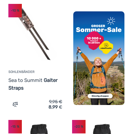
-10
%
SOHLENBÄNDER
Sea to Summit
Gaiter
Straps
9,95
€
8,99
€
Zum Vergleich 'Sohlenbänder Sea to Summit Gaiter Strap
-15
%
-20
%