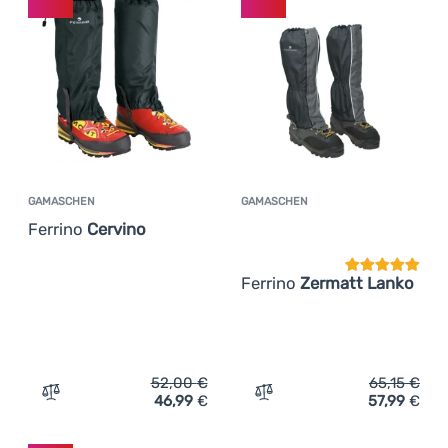
GAMASCHEN
GAMASCHEN
Kundenbewer
Ferrino
Cervino
Ferrino
Zermatt Lanko
52,00
€
65,15
€
46,99
€
57,99
€
Zum Vergleich 'Gamaschen Ferrino Cervino' hinzufügen
Zum Vergleich 'Gamaschen