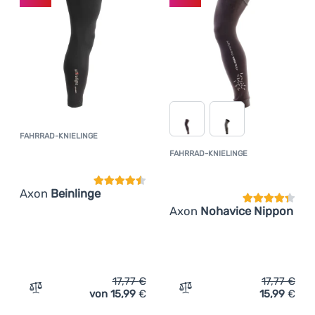
FAHRRAD-KNIELINGE
Kundenbewertung
FAHRRAD-KNIELINGE
Kundenbewer
Axon
Beinlinge
Axon
Nohavice Nippon
17,77
€
17,77
€
von 15,99
€
15,99
€
Zum Vergleich 'Fahrrad-Knielinge Axon Beinlinge' hinzu
Zum Vergleich 'Fahrrad-K