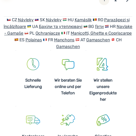
CZ
Návleky
SK
Návleky
HU
Kamáslik
RO
Parazăpezi și
încălzitoare
UA
Бахіли та утеплювачі
BG
Гети
HR
Navlake
- Gamaše
PL
Ochraniacze
IT
Manicotti, Ghette e Copriscarpe
ES
Polainas
FR
Manchons
AT
Gamaschen
CH
Gamaschen
Schnelle
Wir beraten Sie
Wir stellen
Lieferung
online und per
unsere
Telefon
Eigenprodukte
her