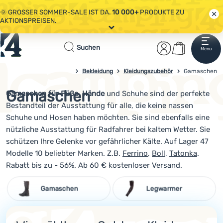
🌞 GROSSER SOMMER-SALE IST DA.
10 000+
PRODUKTE ZU
AKTIONSPREISEN.
Alle Aktionen
Startseite
Benutzerber
Warenkor
🤫 - 10 % AUF AUSGEWÄHLTE CAMPING- & WANDERAUSRÜSTUNG.
Suchen
Menu
Anmelden
Warenkorb
CODE
OUT10
NUTZEN.
Sale
Bekleidung
Kleidungszubehör
4campingshop.de
Gamaschen
🌞 GROSSER SOMMER-SALE IST DA.
10 000+
PRODUKTE ZU
AKTIONSPREISEN.
Gamaschen
Gamaschen für Füße, Hände
und Schuhe sind der perfekte
Bekleidung
Bestandteil der Ausstattung für alle, die keine nassen
Schuhe
Schuhe und Hosen haben möchten. Sie sind ebenfalls eine
nützliche Ausstattung für Radfahrer bei kaltem Wetter. Sie
Rucksäcke
schützen Ihre Gelenke vor gefährlicher Kälte. Auf Lager 47
Modelle 10 beliebter Marken. Z.B.
Ferrino
,
Boll
,
Tatonka
.
Schlafsäcke
Rabatt bis zu - 56%. Ab 60 € kostenloser Versand.
Isomatten
Gamaschen
Legwarmer
Zelte
Ausrüstung