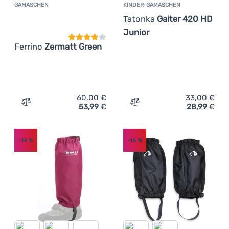
GAMASCHEN
KINDER-GAMASCHEN
Kundenbewertung
Tatonka
Gaiter 420 HD
Junior
Ferrino
Zermatt Green
60,00
€
33,00
€
53,99
€
28,99
€
Zum Vergleich 'Gamaschen Ferrino Zermatt Green' hinzu
Zum Vergleich 'Kinder-Ga
-14
%
-16
%