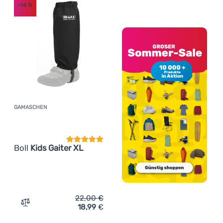
-14
%
GAMASCHEN
Kundenbewertung
Boll
Kids Gaiter XL
22,00
€
18,99
€
Zum Vergleich 'Gamaschen Boll Kids Gaiter XL' hinzufüg