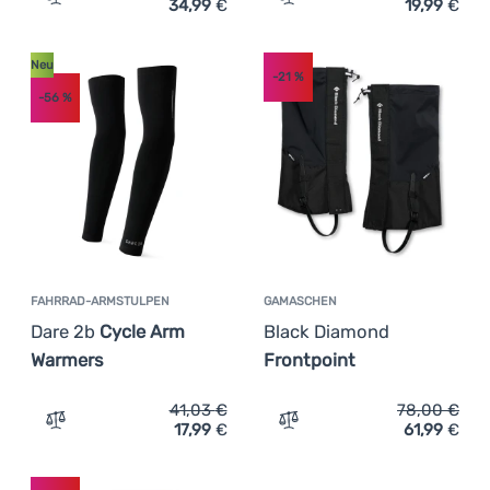
34,99
€
19,99
€
Zum Vergleich 'Gamaschen Tatonka Gaiter 420 HD' hinz
Zum Vergleich 'Fahrrad-Kn
Neu
-21
%
-56
%
FAHRRAD-ARMSTULPEN
GAMASCHEN
Dare 2b
Cycle Arm
Black Diamond
Warmers
Frontpoint
41,03
€
78,00
€
17,99
€
61,99
€
Zum Vergleich 'Fahrrad-Armstulpen Dare 2b Cycle Arm 
Zum Vergleich 'Gamaschen