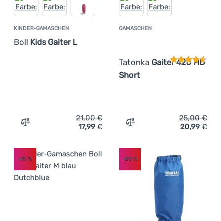
KINDER-GAMASCHEN
GAMASCHEN
Kundenbewer
Boll
Kids Gaiter L
Tatonka
Gaiter 420 HD
Short
21,00
€
25,00
€
17,99
€
20,99
€
Zum Vergleich 'Kinder-Gamaschen Boll Kids Gaiter L' hin
Zum Vergleich 'Gamaschen
-15
%
-20
%