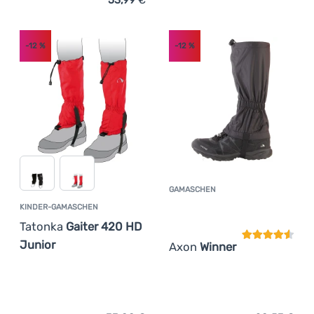
53,99
€
Zum Vergleich 'Gamaschen Ferrino Zermatt Green' hinzu
-12
%
-12
%
GAMASCHEN
Kundenbewer
KINDER-GAMASCHEN
Tatonka
Gaiter 420 HD
Junior
Axon
Winner