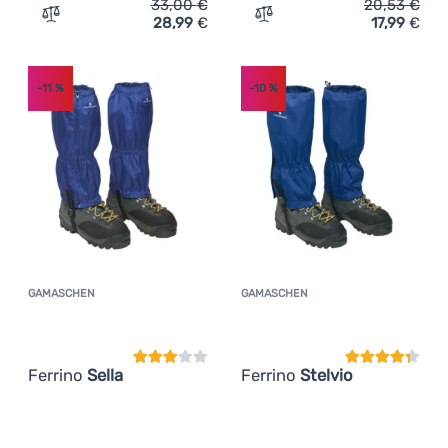
33,00
€
20,53
€
28,99
€
17,99
€
Zum Vergleich 'Kinder-Gamaschen Tatonka Gaiter 420 HD
Zum Vergleich 'Gamaschen
-11
%
-10
%
GAMASCHEN
GAMASCHEN
Kundenbewertung
Kundenbewer
Ferrino
Sella
Ferrino
Stelvio