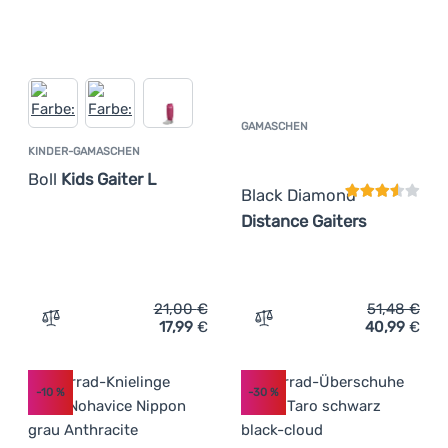
GAMASCHEN
Kundenbewer
KINDER-GAMASCHEN
Boll
Kids Gaiter L
Black Diamond
Distance Gaiters
21,00
€
51,48
€
17,99
€
40,99
€
Zum Vergleich 'Kinder-Gamaschen Boll Kids Gaiter L' hin
Zum Vergleich 'Gamaschen
-10
%
-30
%