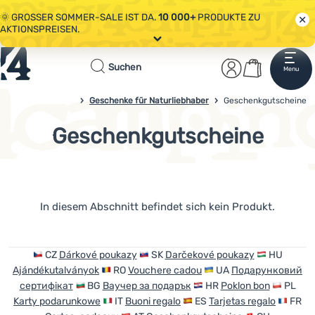
🌞 GROSSER SOMMER-SALE IST DA.
10 000+
PRODUKTE ZU
AKTIONSPREISEN.
Alle Aktionen
Startseite
Benutzerber
Warenkor
🤫 - 10 % AUF AUSGEWÄHLTE CAMPING- & WANDERAUSRÜSTUNG.
Suchen
Menu
Anmelden
Warenkorb
CODE
OUT10
NUTZEN.
Sale
Geschenke für Naturliebhaber
4campingshop.de
Geschenkgutscheine
🌞 GROSSER SOMMER-SALE IST DA.
10 000+
PRODUKTE ZU
AKTIONSPREISEN.
Geschenkgutscheine
.
Bekleidung
Schuhe
Rucksäcke
Produkte
In diesem Abschnitt befindet sich kein Produkt.
Schlafsäcke
Isomatten
CZ
Dárkové poukazy
SK
Darčekové poukazy
HU
Ajándékutalványok
RO
Vouchere cadou
UA
Подарунковий
Zelte
сертифікат
BG
Ваучер за подарък
HR
Poklon bon
PL
Karty podarunkowe
IT
Buoni regalo
ES
Tarjetas regalo
FR
Ausrüstung