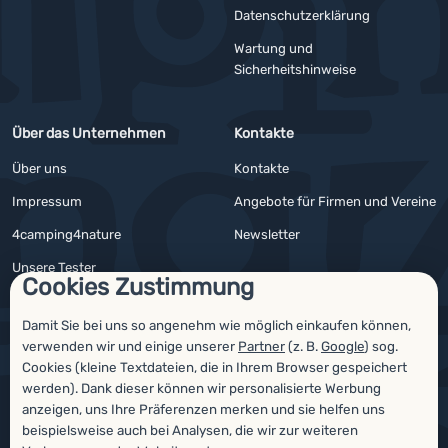
YouTube
Facebook
Datenschutzerklärung
Wartung und
Sicherheitshinweise
Über das Unternehmen
Kontakte
Über uns
Kontakte
Impressum
Angebote für Firmen und Vereine
4camping4nature
Newsletter
Unsere Tester
Cookies Zustimmung
Damit Sie bei uns so angenehm wie möglich einkaufen können,
verwenden wir und einige unserer
Partner
(z. B.
Google
) sog.
Auszeichnungen
Cookies (kleine Textdateien, die in Ihrem Browser gespeichert
werden). Dank dieser können wir personalisierte Werbung
anzeigen, uns Ihre Präferenzen merken und sie helfen uns
beispielsweise auch bei Analysen, die wir zur weiteren