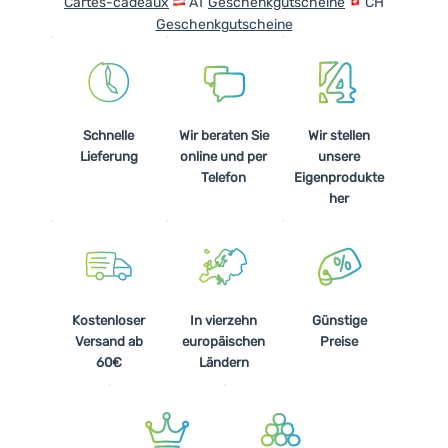
Cartes-cadeaux
AT
Geschenkgutscheine
CH
Kochen
Geschenkgutscheine
Klettern
Ultraleichte
Ausrüstung
Schnelle
Wir beraten Sie
Wir stellen
Lieferung
online und per
unsere
Sport
Telefon
Eigenprodukte
her
Marken
Club
eXtra
Beratung
Kostenloser
In vierzehn
Günstige
Versand ab
europäischen
Preise
Hilfe &
60€
Ländern
Kontakte
Über
uns