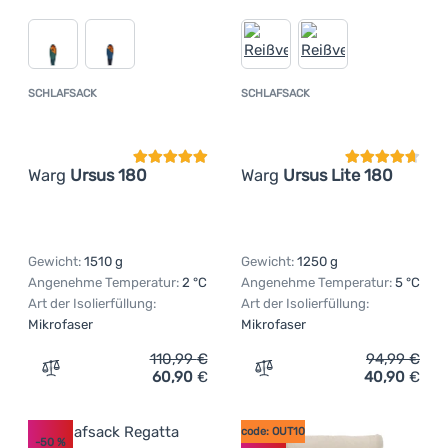
SCHLAFSACK
SCHLAFSACK
Kundenbewertung
Kundenbewer
Warg
Ursus 180
Warg
Ursus Lite 180
Gewicht:
1510 g
Gewicht:
1250 g
Angenehme Temperatur:
2 °C
Angenehme Temperatur:
5 °C
Art der Isolierfüllung:
Art der Isolierfüllung:
Mikrofaser
Mikrofaser
110,99
€
94,99
€
60,90
€
40,90
€
Zum Vergleich 'Schlafsack Warg Ursus 180' hinzufügen
Zum Vergleich 'Schlafsack
code: OUT10
-50
%