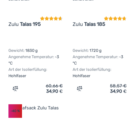
Kundenbewertung
Kundenbewer
Zulu
Talas 195
Zulu
Talas 185
Gewicht:
1830 g
Gewicht:
1720 g
Angenehme Temperatur:
-3
Angenehme Temperatur:
-3
°C
°C
Art der Isolierfüllung:
Art der Isolierfüllung:
Hohlfaser
Hohlfaser
60,66
€
58,57
€
34,90
€
34,90
€
Zum Vergleich 'Schlafsack Zulu Talas 195' hinzufügen
Zum Vergleich 'Schlafsack
-40
%