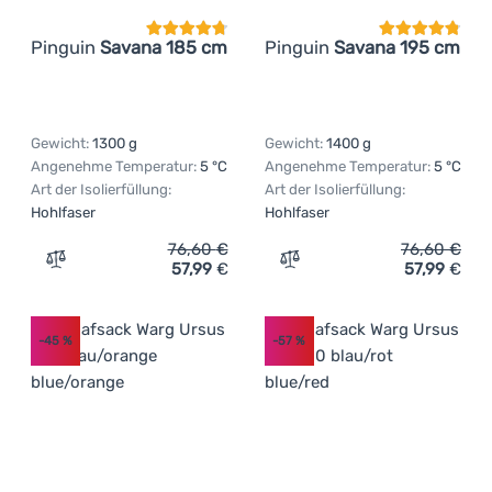
Pinguin
Savana 185 cm
Pinguin
Savana 195 cm
Gewicht:
1300 g
Gewicht:
1400 g
Angenehme Temperatur:
5 °C
Angenehme Temperatur:
5 °C
Art der Isolierfüllung:
Art der Isolierfüllung:
Hohlfaser
Hohlfaser
76,60
€
76,60
€
57,99
€
57,99
€
Zum Vergleich 'Schlafsack Pinguin Savana 185 cm' hinz
Zum Vergleich 'Schlafsack
-45
%
-57
%