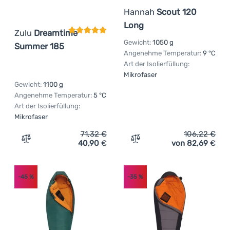
Hannah
Scout 120
Long
Zulu
Dreamtime
Gewicht:
1050 g
Summer 185
Angenehme Temperatur:
9 °C
Art der Isolierfüllung:
Mikrofaser
Gewicht:
1100 g
Angenehme Temperatur:
5 °C
Art der Isolierfüllung:
Mikrofaser
71,32
€
106,22
€
40,90
€
von 82,69
€
Zum Vergleich 'Schlafsack Zulu Dreamtime Summer 185'
Zum Vergleich 'Sommer-Sc
-45
%
-35
%