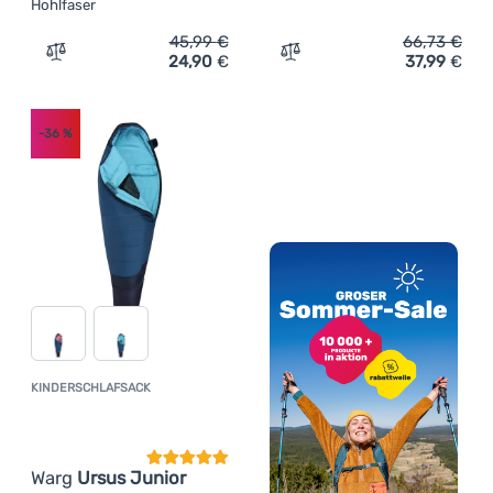
Hohlfaser
45,99
€
66,73
€
24,90
€
37,99
€
Zum Vergleich 'Kinderschlafsack Zulu Kabru Kids' hinzu
Zum Vergleich 'Deckensch
-36
%
KINDERSCHLAFSACK
Kundenbewertung
Warg
Ursus Junior