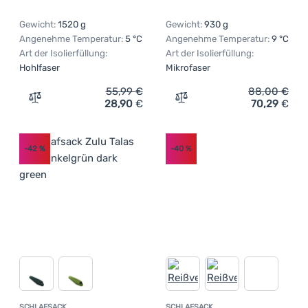
Gewicht:
1520 g
Gewicht:
930 g
Angenehme Temperatur:
5 °C
Angenehme Temperatur:
9 °C
Art der Isolierfüllung:
Art der Isolierfüllung:
Hohlfaser
Mikrofaser
55,99
€
88,00
€
28,90
€
70,29
€
Zum Vergleich 'Schlafsack Zulu Arpa 195 cm' hinzufügen
Zum Vergleich 'Kleiner Sch
-42
%
-40
%
SCHLAFSACK
SCHLAFSACK