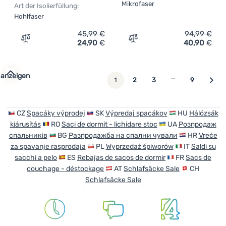
Mikrofaser
Art der Isolierfüllung:
Hohlfaser
45,99
€
94,99
€
24,90
€
40,90
€
Zum Vergleich 'Kinderschlafsack Zulu Kabru Kids' hinzu
Zum Vergleich 'Schlafsack
 anzeigen
…
weiter
1
2
3
9
CZ
Spacáky výprodej
SK
Výpredaj spacákov
HU
Hálózsák
kiárusítás
RO
Saci de dormit - lichidare stoc
UA
Розпродаж
спальників
BG
Разпродажба на спални чували
HR
Vreće
za spavanje rasprodaja
PL
Wyprzedaż śpiworów
IT
Saldi su
sacchi a pelo
ES
Rebajas de sacos de dormir
FR
Sacs de
couchage - déstockage
AT
Schlafsäcke Sale
CH
Schlafsäcke Sale