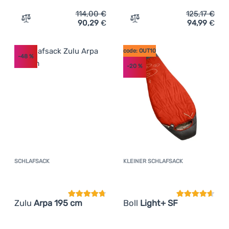
114,00
€
125,17
€
90,29
€
94,99
€
Zum Vergleich 'Schlafsack Husky Army' hinzufügen
Zum Vergleich 'Schlafsac
code: OUT10
-48
%
-20
%
SCHLAFSACK
KLEINER SCHLAFSACK
Kundenbewertung
Kundenbewer
Zulu
Arpa 195 cm
Boll
Light+ SF