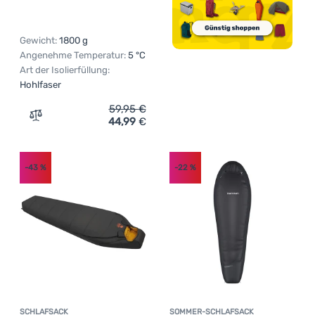
Gewicht:
1800 g
Angenehme Temperatur:
5 °C
Art der Isolierfüllung:
Hohlfaser
59,95
€
44,99
€
Zum Vergleich 'Deckenschlafsack Outwell Campion Lux' 
-43
%
-22
%
SCHLAFSACK
SOMMER-SCHLAFSACK
Kundenbewertung