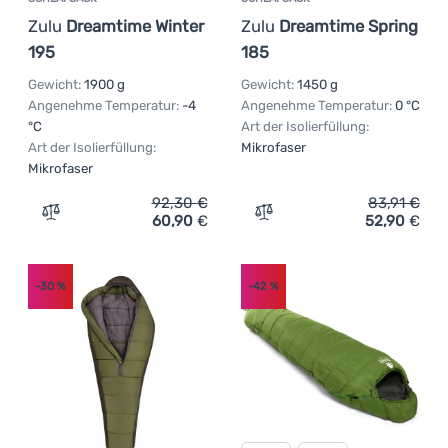
Zulu
Dreamtime Winter
Zulu
Dreamtime Spring
195
185
Gewicht:
1900 g
Gewicht:
1450 g
Angenehme Temperatur:
-4
Angenehme Temperatur:
0 °C
°C
Art der Isolierfüllung:
Art der Isolierfüllung:
Mikrofaser
Mikrofaser
92,30
€
83,91
€
60,90
€
52,90
€
Zum Vergleich 'Schlafsack Zulu Dreamtime Winter 195' h
Zum Vergleich 'Schlafsack
-30
%
-42
%