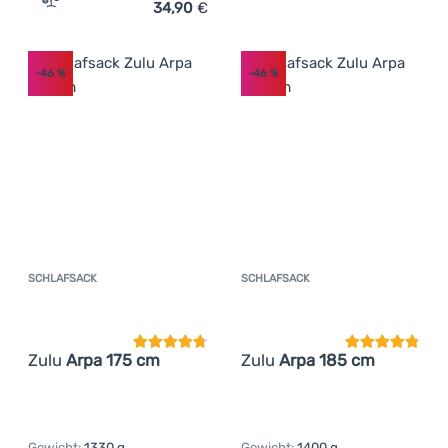
34,90
€
Zum Vergleich 'Schlafsack Zulu Talas 175' hinzufügen
-46
%
-46
%
SCHLAFSACK
SCHLAFSACK
Kundenbewertung
Kundenbewer
Zulu
Arpa 175 cm
Zulu
Arpa 185 cm
Gewicht:
1330 g
Gewicht:
1400 g