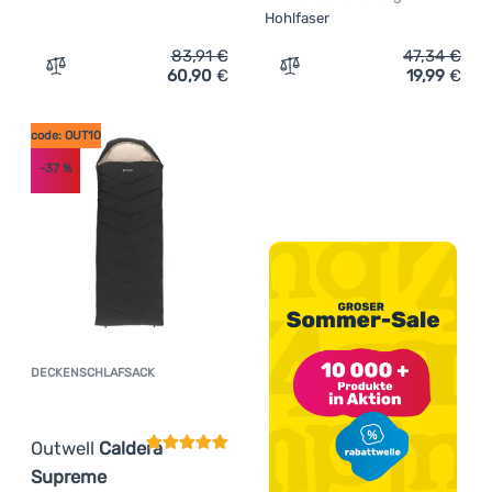
Hohlfaser
83,91
€
47,34
€
60,90
€
19,99
€
Zum Vergleich 'Schlafsack Warg Winterlite Nordic M' hin
Zum Vergleich 'Schlafsack
code: OUT10
-37
%
DECKENSCHLAFSACK
Kundenbewertung
Outwell
Caldera
Supreme