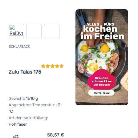
SCHLAFSACK
Kundenbewertung
Zulu
Talas 175
Gewicht:
1610 g
Angenehme Temperatur:
-3
°C
Art der Isolierfüllung:
Hohlfaser
58,57
€