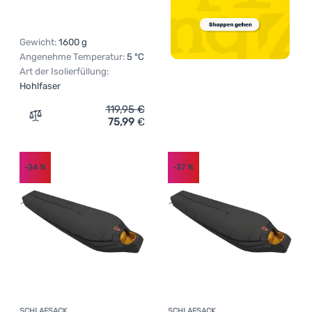
Gewicht:
1600 g
Angenehme Temperatur:
5 °C
Art der Isolierfüllung:
Hohlfaser
119,95
€
75,99
€
Zum Vergleich 'Deckenschlafsack Outwell Caldera Supre
-34
%
-37
%
SCHLAFSACK
SCHLAFSACK