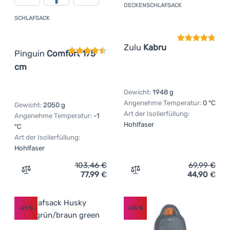
DECKENSCHLAFSACK
Kundenbewer
SCHLAFSACK
Kundenbewertung
Zulu
Kabru
Pinguin
Comfort 175
cm
Gewicht:
1948 g
Angenehme Temperatur:
0 °C
Gewicht:
2050 g
Art der Isolierfüllung:
Angenehme Temperatur:
-1
Hohlfaser
°C
Art der Isolierfüllung:
Hohlfaser
103,46
€
69,99
€
77,99
€
44,90
€
Zum Vergleich 'Schlafsack Pinguin Comfort 175 cm' hin
Zum Vergleich 'Deckensch
-21
%
-24
%