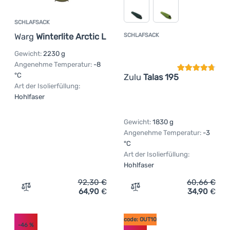
SCHLAFSACK
Warg
Winterlite Arctic L
SCHLAFSACK
Kundenbewer
Gewicht:
2230 g
Angenehme Temperatur:
-8
°C
Zulu
Talas 195
Art der Isolierfüllung:
Hohlfaser
Gewicht:
1830 g
Angenehme Temperatur:
-3
°C
Art der Isolierfüllung:
Hohlfaser
92,30
€
60,66
€
64,90
€
34,90
€
Zum Vergleich 'Schlafsack Warg Winterlite Arctic L' hinz
Zum Vergleich 'Schlafsack
code: OUT10
-46
%