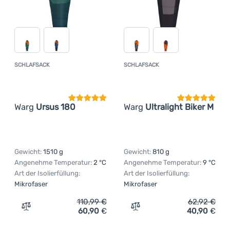
SCHLAFSACK
SCHLAFSACK
Kundenbewertung
Kundenbewer
Warg
Ursus 180
Warg
Ultralight Biker M
Gewicht:
1510 g
Gewicht:
810 g
Angenehme Temperatur:
2 °C
Angenehme Temperatur:
9 °C
Art der Isolierfüllung:
Art der Isolierfüllung:
Mikrofaser
Mikrofaser
110,99
€
62,92
€
60,90
€
40,90
€
Zum Vergleich 'Schlafsack Warg Ursus 180' hinzufügen
Zum Vergleich 'Schlafsack