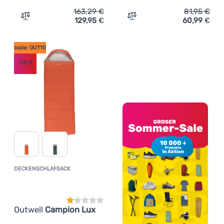
163,29
€
81,95
€
129,95
€
60,99
€
Zum Vergleich 'Schlafsack Robens Snowfall II -5°C Regul
Zum Vergleich 'Deckensch
code: OUT10
-25
%
DECKENSCHLAFSACK
Kundenbewertung
Outwell
Campion Lux