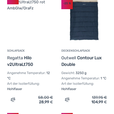
-25
%
SCHLAFSACK
DECKENSCHLAFSACK
Regatta
Hilo
Outwell
Contour Lux
v2UltraLt750
Double
Angenehme Temperatur:
12
Gewicht:
3250 g
°C
Angenehme Temperatur:
1 °C
Art der Isolierfüllung:
Art der Isolierfüllung:
Hohlfaser
Hohlfaser
58,00
€
139,95
€
28,99
€
104,99
€
Zum Vergleich 'Schlafsack Regatta Hilo v2UltraLt750' h
Zum Vergleich 'Deckensch