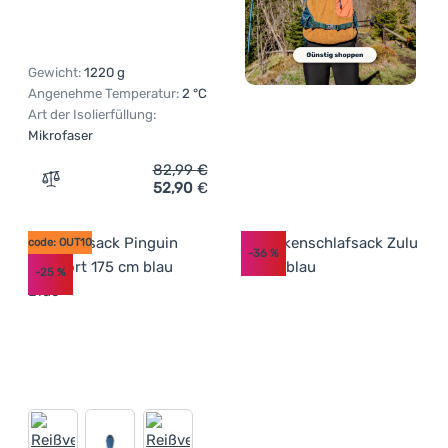
Gewicht:
1220 g
Angenehme Temperatur:
2 °C
Art der Isolierfüllung:
Mikrofaser
82,99
€
52,90
€
Zum Vergleich 'Kinderschlafsack Warg Ursus Junior' hi
code: OUT10
-36
%
-25
%