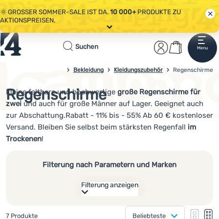
🌞 GROSSER SOMMER-SALE IST DA.
10 000+
PRODUKTE ZU
AKTIONSPREISEN.
Alle Aktionen
Startseite
Benutzerber
Warenkor
🤫 - 10 % AUF AUSGEWÄHLTE CAMPING- & WANDERAUSRÜSTUNG.
Suchen
Menu
Anmelden
Warenkorb
CODE
OUT10
NUTZEN.
Sale
Bekleidung
Kleidungszubehör
4campingshop.de
Regenschirme
🌞 GROSSER SOMMER-SALE IST DA.
10 000+
PRODUKTE ZU
AKTIONSPREISEN.
Regenschirme
Kleine faltbare und hochwertige
große Regenschirme für
Bekleidung
zwei
und auch für große Männer auf Lager. Geeignet auch
Schuhe
zur Abschattung.Rabatt - 11% bis - 55% Ab 60 € kostenloser
Versand. Bleiben Sie selbst beim stärksten Regenfall
im
Rucksäcke
Trockenen
!
Schlafsäcke
Filterung nach Parametern und Marken
Isomatten
Filterung anzeigen
Zelte
Wie anzeigen
Ausrüstung
Gefundene Produkte
7 Produkte
Beliebteste