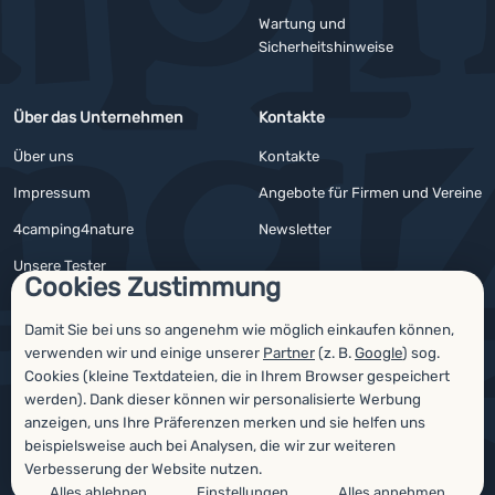
Wartung und
Sicherheitshinweise
Über das Unternehmen
Kontakte
Über uns
Kontakte
Impressum
Angebote für Firmen und Vereine
4camping4nature
Newsletter
Unsere Tester
Cookies Zustimmung
Damit Sie bei uns so angenehm wie möglich einkaufen können,
verwenden wir und einige unserer
Partner
(z. B.
Google
) sog.
Auszeichnungen
Cookies (kleine Textdateien, die in Ihrem Browser gespeichert
werden). Dank dieser können wir personalisierte Werbung
anzeigen, uns Ihre Präferenzen merken und sie helfen uns
beispielsweise auch bei Analysen, die wir zur weiteren
Verbesserung der Website nutzen.
Alles ablehnen
Einstellungen
Alles annehmen