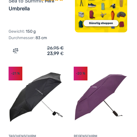
Sea to Summit
Mini
Umbrella
Gewicht:
150 g
Durchmesser:
83 cm
26,95
€
23,99
€
Zum Vergleich 'Regenschirm Sea to Summit Mini Umbrell
-21
%
-20
%
TASCHENSCHIRM
REGENSCHIRM