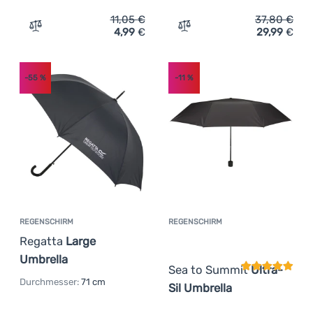
11,05
€
37,80
€
Anmelden /
4,99
€
29,99
€
Zum Vergleich 'Regenschirm Regatta Umbrella' hinzufüg
Zum Vergleich 'Regenschir
Registrieren
-55
%
-11
%
REGENSCHIRM
REGENSCHIRM
Kundenbewer
Regatta
Large
Umbrella
Sea to Summit
Ultra-
Durchmesser:
71 cm
Sil Umbrella