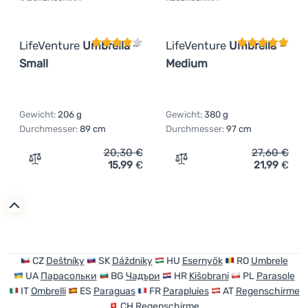
Kundenbewertung
Kundenbewer
LifeVenture
Umbrella -
LifeVenture
Umbrella -
Small
Medium
Gewicht:
206 g
Gewicht:
380 g
Durchmesser:
89 cm
Durchmesser:
97 cm
20,30
€
27,60
€
15,99
€
21,99
€
Zum Vergleich 'Taschenschirm LifeVenture Umbrella - Sm
Zum Vergleich 'Regenschi
CZ
Deštníky
SK
Dáždniky
HU
Esernyők
RO
Umbrele
UA
Парасольки
BG
Чадъри
HR
Kišobrani
PL
Parasole
IT
Ombrelli
ES
Paraguas
FR
Parapluies
AT
Regenschirme
CH
Regenschirme