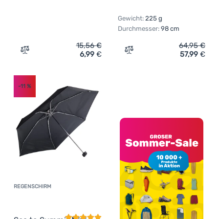
Gewicht:
225 g
Durchmesser:
98 cm
15,56
€
64,95
€
6,99
€
57,99
€
Zum Vergleich 'Regenschirm Regatta Large Umbrella' hi
Zum Vergleich 'Regenschir
-11
%
REGENSCHIRM
Kundenbewertung