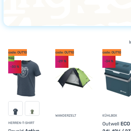
Anmelden /
Registrieren
I
code: OUT10
code: OUT10
code: OUT10
Neu
-29
%
-34
%
-30
%
WANDERZELT
KÜHLBOX
Kundenbewertung
Outwell
ECO
HERREN-T-SHIRT