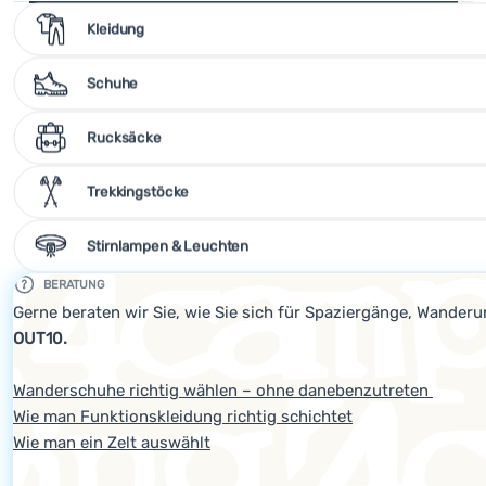
Unterkategorien-Verzeichnis
Kochen
Kleidung
Klettern
Schuhe
Ultraleichte
Ausrüstung
Rucksäcke
Sport
Trekkingstöcke
Marken
Stirnlampen & Leuchten
Club
BERATUNG
eXtra
Gerne beraten wir Sie, wie Sie sich für Spaziergänge, Wander
Beratung
OUT10.
Hilfe &
Wanderschuhe richtig wählen – ohne danebenzutreten
Kontakte
Wie man Funktionskleidung richtig schichtet
Über
Wie man ein Zelt auswählt
uns