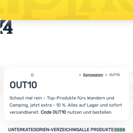
Startseite
Sale
Bekleidung
Schuhe
Kampagnen
4campingshop.de
OUT10
Rucksäcke
OUT10
Schlafsäcke
Schaut mal rein – Top-Produkte fürs Wandern und
Isomatten
Camping, jetzt extra - 10 %. Alles auf Lager und sofort
versandbereit.
Code OUT10
nutzen und bestellen.
Zelte
Ausrüstung
UNTERKATEGORIEN-VERZEICHNIS
ALLE PRODUKTE
3888