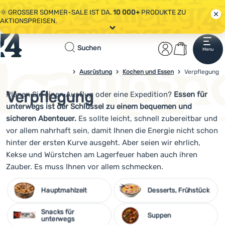
🌞 GROSSER SOMMER-SALE IST DA.
10 000+
PRODUKTE ZU
AKTIONSPREISEN.
Alle Aktionen
Startseite
Benutzerber
Warenkor
🤫 - 10 % AUF AUSGEWÄHLTE CAMPING- & WANDERAUSRÜSTUNG.
Suchen
Menu
Anmelden
Warenkorb
CODE
OUT10
NUTZEN.
Sale
Ausrüstung
Kochen und Essen
4campingshop.de
Verpflegung
🌞 GROSSER SOMMER-SALE IST DA.
10 000+
PRODUKTE ZU
AKTIONSPREISEN.
Verpflegung
Planen Sie einen Ausflug oder eine Expedition?
Essen für
Bekleidung
unterwegs ist der Schlüssel zu einem bequemen und
Schuhe
sicheren Abenteuer.
Es sollte leicht, schnell zubereitbar und
vor allem nahrhaft sein, damit Ihnen die Energie nicht schon
Rucksäcke
hinter der ersten Kurve ausgeht. Aber seien wir ehrlich,
Kekse und Würstchen am Lagerfeuer haben auch ihren
Schlafsäcke
Zauber. Es muss Ihnen vor allem schmecken.
Isomatten
Hauptmahlzeit
Desserts, Frühstück
Zelte
Snacks für
Suppen
Ausrüstung
unterwegs