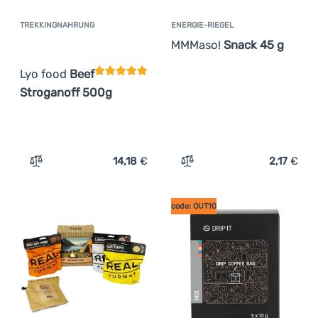
TREKKINGNAHRUNG
ENERGIE-RIEGEL
Kundenbewertung
MMMaso!
Snack 45 g
Lyo food
Beef
Stroganoff 500g
14,18
€
2,17
€
Zum Vergleich 'Trekkingnahrung Lyo food Beef Strogano
Zum Vergleich 'Energie-R
code: OUT10