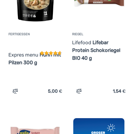
FERTIGESSEN
RIEGEL
Kundenbewertung
Lifefood
Lifebar
Protein Schokoriegel
Expres menu
Huhn mit
BIO 40 g
Pilzen 300 g
5,00
€
1,54
€
Zum Vergleich 'Fertigessen Expres menu Huhn mit Pilze
Zum Vergleich 'Riegel Life