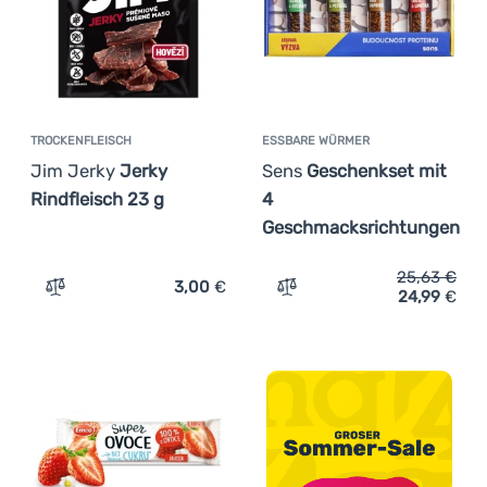
(
4
)
Summit to Eat
(
5
)
Timba
TROCKENFLEISCH
ESSBARE WÜRMER
Jim Jerky
Jerky
Sens
Geschenkset mit
Rindfleisch 23 g
4
Geschmacksrichtungen
25,63
€
3,00
€
24,99
€
Zum Vergleich 'Trockenfleisch Jim Jerky Jerky Rindfleis
Zum Vergleich 'Essbare W