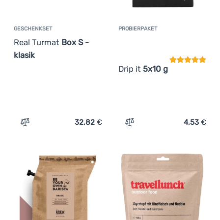
GESCHENKSET
PROBIERPAKET
Kundenbewer
Real Turmat
Box S -
klasik
Drip it
5x10 g
32,82
€
4,53
€
Zum Vergleich 'Geschenkset Real Turmat Box S - klasik'
Zum Vergleich 'Probierpake