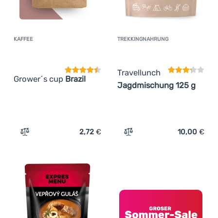
KAFFEE
TREKKINGNAHRUNG
Kundenbewertung
Kundenbewer
Travellunch
Grower´s cup
Brazil
Jagdmischung 125 g
2,72
€
10,00
€
Zum Vergleich 'Kaffee Grower´s cup Brazil' hinzufügen
Zum Vergleich 'Trekkingn