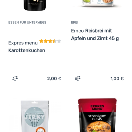
ESSEN FÜR UNTERWEGS
BREI
Kundenbewertung
Emco
Reisbrei mit
Äpfeln und Zimt 45 g
Expres menu
Karottenkuchen
2,00
€
1,00
€
Zum Vergleich 'Essen für Unterwegs Expres menu Karot
Zum Vergleich 'Brei Emco 