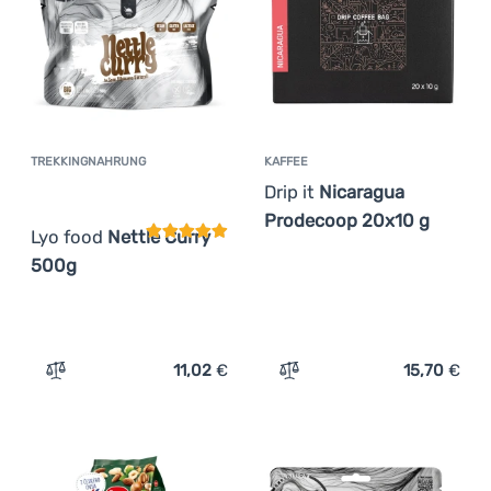
TREKKINGNAHRUNG
KAFFEE
Kundenbewertung
Drip it
Nicaragua
Prodecoop 20x10 g
Lyo food
Nettle Curry
500g
11,02
€
15,70
€
Zum Vergleich 'Trekkingnahrung Lyo food Nettle Curry 
Zum Vergleich 'Kaffee Dri