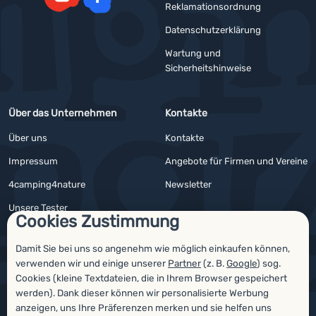
Reklamationsordnung
YouTube
Facebook
Datenschutzerklärung
Wartung und
Sicherheitshinweise
Über das Unternehmen
Kontakte
Über uns
Kontakte
Impressum
Angebote für Firmen und Vereine
4camping4nature
Newsletter
Unsere Tester
Cookies Zustimmung
Damit Sie bei uns so angenehm wie möglich einkaufen können,
verwenden wir und einige unserer
Partner
(z. B.
Google
) sog.
Auszeichnungen
Cookies (kleine Textdateien, die in Ihrem Browser gespeichert
werden). Dank dieser können wir personalisierte Werbung
anzeigen, uns Ihre Präferenzen merken und sie helfen uns