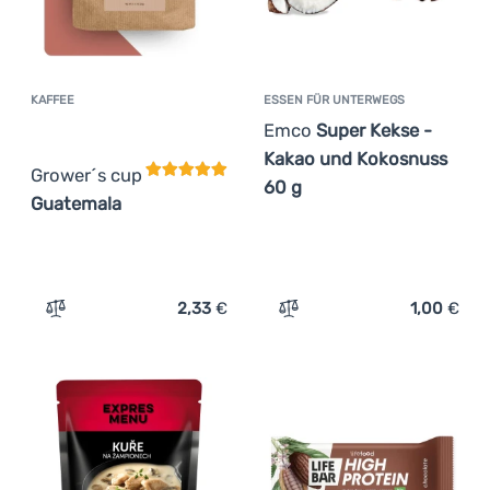
KAFFEE
ESSEN FÜR UNTERWEGS
Kundenbewertung
Emco
Super Kekse -
Kakao und Kokosnuss
Grower´s cup
60 g
Guatemala
2,33
€
1,00
€
Zum Vergleich 'Kaffee Grower´s cup Guatemala' hinzufü
Zum Vergleich 'Essen für