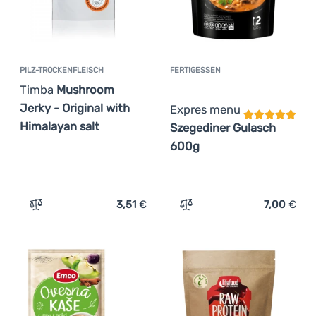
PILZ-TROCKENFLEISCH
FERTIGESSEN
Kundenbewer
Timba
Mushroom
Jerky - Original with
Expres menu
Himalayan salt
Szegediner Gulasch
600g
3,51
€
7,00
€
Zum Vergleich 'Pilz-Trockenfleisch Timba Mushroom Jerk
Zum Vergleich 'Fertigess