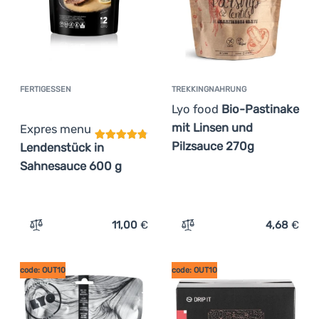
FERTIGESSEN
TREKKINGNAHRUNG
Kundenbewertung
Lyo food
Bio-Pastinake
mit Linsen und
Expres menu
Pilzsauce 270g
Lendenstück in
Sahnesauce 600 g
11,00
€
4,68
€
Zum Vergleich 'Fertigessen Expres menu Lendenstück i
Zum Vergleich 'Trekkingna
code: OUT10
code: OUT10