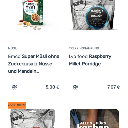
MÜSLI
TREKKINGNAHRUNG
Emco
Super Müsli ohne
Lyo food
Raspberry
Zuckerzusatz Nüsse
Millet Porridge
und Mandeln…
5,00
€
7,07
€
Zum Vergleich 'Müsli Emco Super Müsli ohne Zuckerzus
Zum Vergleich 'Trekkingna
code: OUT10