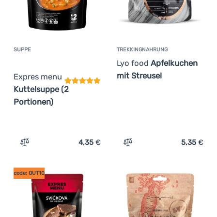
SUPPE
TREKKINGNAHRUNG
Kundenbewertung
Lyo food
Apfelkuchen
mit Streusel
Expres menu
Kuttelsuppe (2
Portionen)
4,35
€
5,35
€
Zum Vergleich 'Suppe Expres menu Kuttelsuppe (2 Porti
Zum Vergleich 'Trekkingna
code: OUT10