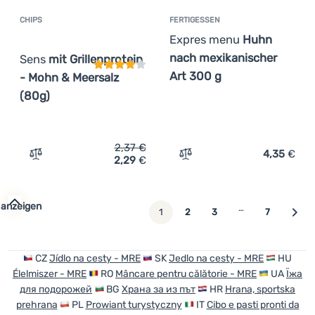
CHIPS
FERTIGESSEN
Kundenbewertung
Expres menu
Huhn
nach mexikanischer
Sens
mit Grillenprotein
Art 300 g
- Mohn & Meersalz
(80g)
2,37
€
4,35
€
2,29
€
Zum Vergleich 'Chips Sens mit Grillenprotein - Mohn & M
Zum Vergleich 'Fertigess
 anzeigen
…
weiter
1
2
3
7
CZ
Jídlo na cesty - MRE
SK
Jedlo na cesty - MRE
HU
Élelmiszer - MRE
RO
Mâncare pentru călătorie - MRE
UA
Їжа
для подорожей
BG
Храна за из път
HR
Hrana, sportska
prehrana
PL
Prowiant turystyczny
IT
Cibo e pasti pronti da