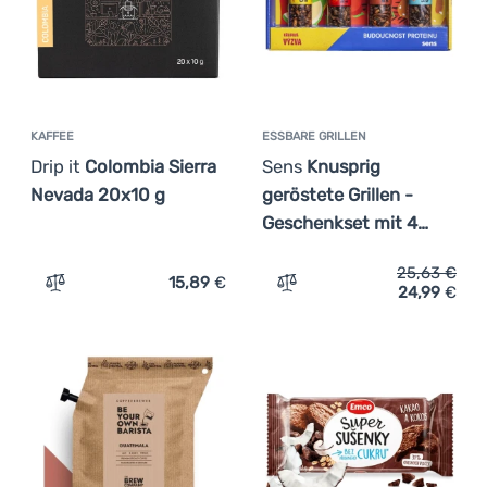
KAFFEE
ESSBARE GRILLEN
Drip it
Colombia Sierra
Sens
Knusprig
Nevada 20x10 g
geröstete Grillen -
Geschenkset mit 4…
25,63
€
15,89
€
24,99
€
Zum Vergleich 'Kaffee Drip it Colombia Sierra Nevada 20
Zum Vergleich 'Essbare Gr