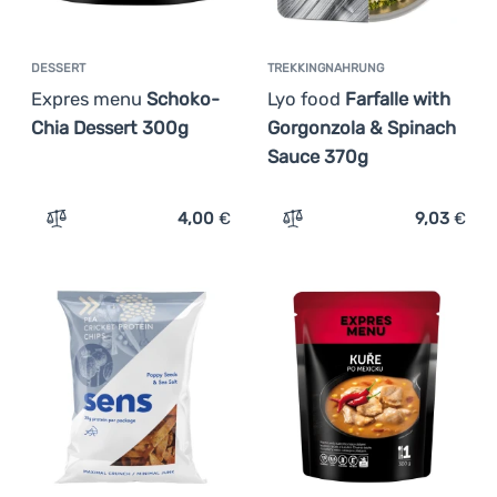
DESSERT
TREKKINGNAHRUNG
Expres menu
Schoko-
Lyo food
Farfalle with
Chia Dessert 300g
Gorgonzola & Spinach
Sauce 370g
4,00
€
9,03
€
Zum Vergleich 'Dessert Expres menu Schoko-Chia Desse
Zum Vergleich 'Trekkingna