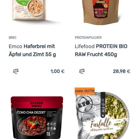
BREI
PROTEINPULVER
Emco
Haferbrei mit
Lifefood
PROTEIN BIO
Äpfel und Zimt 55 g
RAW Frucht 450g
1,00
€
28,98
€
Zum Vergleich 'Brei Emco Haferbrei mit Äpfel und Zimt 5
Zum Vergleich 'Proteinpu
code: OUT10