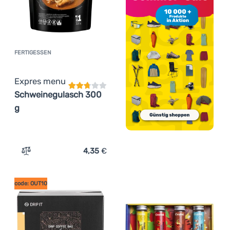
FERTIGESSEN
Kundenbewertung
Expres menu
Schweinegulasch 300
g
4,35
€
Zum Vergleich 'Fertigessen Expres menu Schweinegulas
code: OUT10