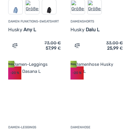
DAMEN FUNKTIONS-SWEATSHIRT
DAMENSHORTS
Husky
Any L
Husky
Dalu L
73,00
€
33,00
€
57,99
€
25,99
€
Zum Vergleich 'Damen Funktions-Sweatshirt Husky Any 
Zum Vergleich 'Damenshor
Neu
Neu
-20
%
-20
%
DAMEN-LEGGINGS
DAMENHOSE