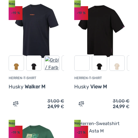
Neu
Neu
-19
%
-19
%
HERREN-T-SHIRT
HERREN-T-SHIRT
Husky
Walker M
Husky
View M
31,00
€
31,00
€
24,99
€
24,99
€
Zum Vergleich 'Herren-T-Shirt Husky Walker M' hinzufüg
Zum Vergleich 'Herren-T-S
Neu
Neu
-19
%
-21
%