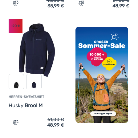
45,00
€
61,00
€
35,99
€
48,99
€
Zum Vergleich 'Herren-Funktionsshirt Husky Mertis M' 
Zum Vergleich 'Herren-Sw
-20
%
HERREN-SWEATSHIRT
Husky
Brool M
61,00
€
48,99
€
Zum Vergleich 'Herren-Sweatshirt Husky Brool M' hinzu