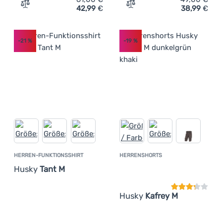
42,99
€
38,99
€
Zum Vergleich 'Kinder-Sweatshirt Husky Any K' hinzufü
Zum Vergleich 'Damenkleid
-21
%
-19
%
HERREN-FUNKTIONSSHIRT
HERRENSHORTS
Kundenbewer
Husky
Tant M
Husky
Kafrey M