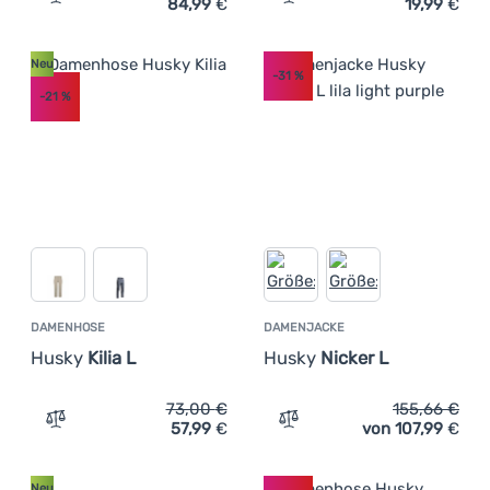
84,99
€
19,99
€
Zum Vergleich 'Herren Softshell-Jacke Husky Suli M' hi
Zum Vergleich 'Herren T-S
Neu
-31
%
-21
%
DAMENHOSE
DAMENJACKE
Husky
Kilia L
Husky
Nicker L
73,00
€
155,66
€
57,99
€
von 107,99
€
Zum Vergleich 'Damenhose Husky Kilia L' hinzufügen
Zum Vergleich 'Damenjacke
Neu