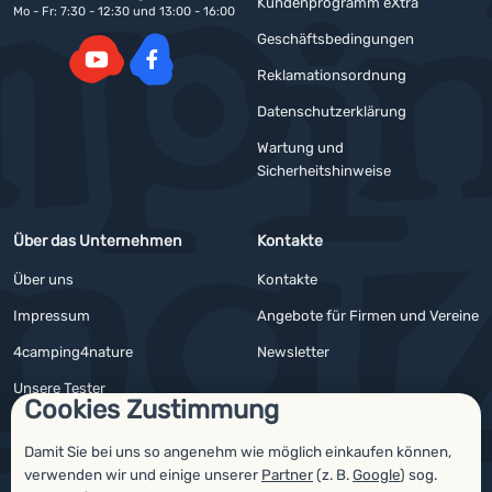
Kundenprogramm eXtra
Mo - Fr: 7:30 - 12:30 und 13:00 - 16:00
Geschäftsbedingungen
Reklamationsordnung
YouTube
Facebook
Datenschutzerklärung
Wartung und
Sicherheitshinweise
Über das Unternehmen
Kontakte
Über uns
Kontakte
Impressum
Angebote für Firmen und Vereine
4camping4nature
Newsletter
Unsere Tester
Cookies Zustimmung
Damit Sie bei uns so angenehm wie möglich einkaufen können,
verwenden wir und einige unserer
Partner
(z. B.
Google
) sog.
Auszeichnungen