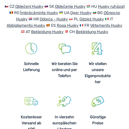
CZ
Oblečení Husky
SK
Oblečenie Husky
HU
Husky ruházat
RO
Îmbrăcăminte Husky
UA
Одяг Husky
BG
Облекло
Husky
HR
Odjeća - Husky
PL
Odzież Husky
IT
Abbigliamento Husky
ES
Ropa Husky
FR
Vêtements Husky
AT
Bekleidung Husky
CH
Bekleidung Husky
Schnelle
Wir beraten Sie
Wir stellen
Lieferung
online und per
unsere
Telefon
Eigenprodukte
her
Kostenloser
In vierzehn
Günstige
Versand ab
europäischen
Preise