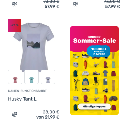
73,00
€
73,00
€
57,99
€
57,99
€
Zum Vergleich 'Damenhose Husky Kilia L' hinzufügen
Zum Vergleich 'Herren 3/
-21
%
DAMEN-FUNKTIONSSHIRT
Husky
Tant L
28,00
€
von 21,99
€
Zum Vergleich 'Damen-Funktionsshirt Husky Tant L' hin