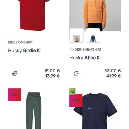
KINDER-T-SHIRT
Husky
Birdie K
KINDER-SWEATSHIRT
Husky
Aflee K
18,00
€
53,00
€
13,99
€
41,99
€
Zum Vergleich 'Kinder-T-Shirt Husky Birdie K' hinzufüge
Zum Vergleich 'Kinder-Swe
Neu
-20
%
-19
%