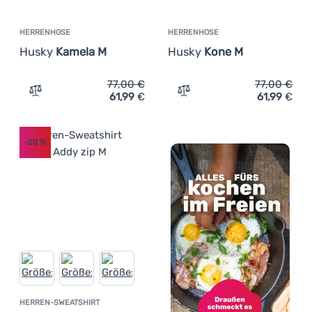
HERRENHOSE
HERRENHOSE
Husky
Kamela M
Husky
Kone M
77,00
€
77,00
€
61,99
€
61,99
€
Zum Vergleich 'Herrenhose Husky Kamela M' hinzufügen
Zum Vergleich 'Herrenhos
-20
%
HERREN-SWEATSHIRT