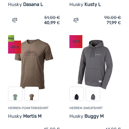
Husky
Dasana L
Husky
Kusty L
51,00
€
90,00
€
40,99
€
71,99
€
Zum Vergleich 'Damen-Leggings Husky Dasana L' hinzuf
Zum Vergleich 'Damenhose
Neu
-20
%
-20
%
HERREN-FUNKTIONSSHIRT
HERREN-SWEATSHIRT
Husky
Mertis M
Husky
Buggy M