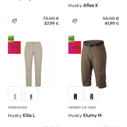
Husky
Aflee K
Anmelden /
73,00
€
53,00
€
Registrieren
57,99
€
41,99
€
Zum Vergleich 'Herren-Sweatshirt Husky Any M' hinzufü
Zum Vergleich 'Kinder-Swe
Neu
Neu
-21
%
-21
%
DAMENHOSE
HERREN 3/4 HOSE
Husky
Kilia L
Husky
Klumy M