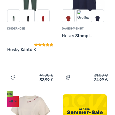
KINDERHOSE
DAMEN-T-SHIRT
Kundenbewertung
Husky
Stamp L
Husky
Kanto K
41,00
€
31,00
€
32,99
€
24,99
€
Zum Vergleich 'Kinderhose Husky Kanto K' hinzufügen
Zum Vergleich 'Damen-T-S
Neu
-19
%