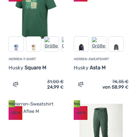
HERREN-T-SHIRT
HERREN-SWEATSHIRT
Husky
Square M
Husky
Asta M
31,00
€
74,35
€
24,99
€
von 58,99
€
Zum Vergleich 'Herren-T-Shirt Husky Square M' hinzufü
Zum Vergleich 'Herren-Sw
Neu
Neu
-20
%
-20
%