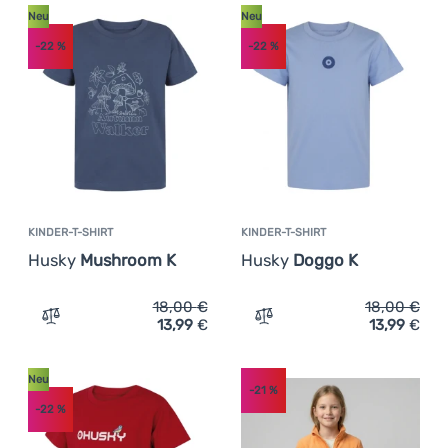
Neu
Neu
-22
%
-22
%
KINDER-T-SHIRT
KINDER-T-SHIRT
Husky
Mushroom K
Husky
Doggo K
18,00
€
18,00
€
13,99
€
13,99
€
Zum Vergleich 'Kinder-T-Shirt Husky Mushroom K' hinzu
Zum Vergleich 'Kinder-T-S
Neu
-21
%
-22
%