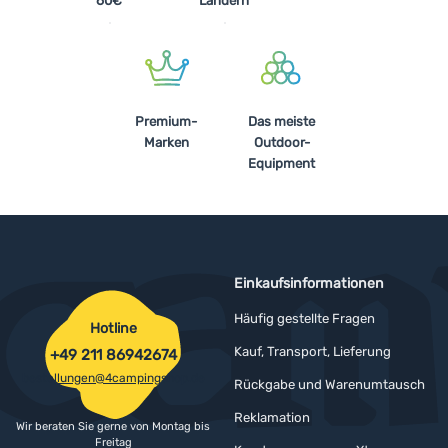
60€
Ländern
Premium-
Das meiste
Marken
Outdoor-
Equipment
Einkaufsinformationen
Häufig gestellte Fragen
Hotline
Kauf, Transport, Lieferung
+49 211 86942674
bestellungen@4campingshop.de
Rückgabe und Warenumtausch
Reklamation
Wir beraten Sie gerne von Montag bis
Freitag