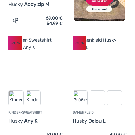
Husky
Addy zip M
69,00
€
54,99
€
Zum Vergleich 'Herren-Sweatshirt Husky Addy zip M' hi
-30
%
-20
%
KINDER-SWEATSHIRT
DAMENKLEID
Husky
Any K
Husky
Delou L
61,00
€
49,00
€