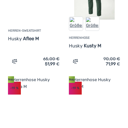
HERREN-SWEATSHIRT
Husky
Aflee M
HERRENHOSE
Husky
Kusty M
65,00
€
90,00
€
51,99
€
71,99
€
Zum Vergleich 'Herren-Sweatshirt Husky Aflee M' hinzu
Zum Vergleich 'Herrenhos
Neu
Neu
-19
%
-19
%