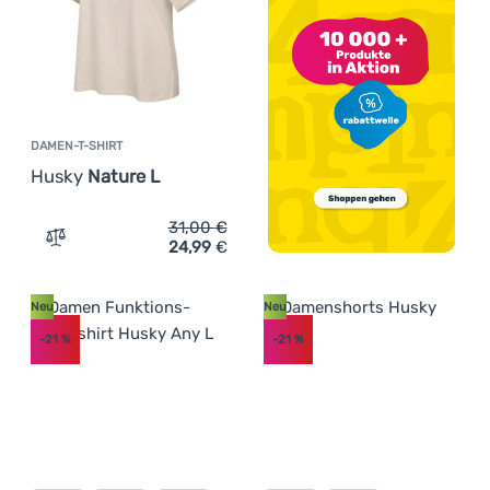
DAMEN-T-SHIRT
Husky
Nature L
31,00
€
24,99
€
Zum Vergleich 'Damen-T-Shirt Husky Nature L' hinzufüg
Neu
Neu
-21
%
-21
%