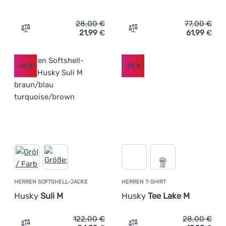
28,00
€
77,00
€
21,99
€
61,99
€
Zum Vergleich 'Herren-Funktionsshirt Husky Tant M' hi
Zum Vergleich 'Herrensho
-30
%
-29
%
HERREN SOFTSHELL-JACKE
HERREN T-SHIRT
Husky
Suli M
Husky
Tee Lake M
122,00
€
28,00
€