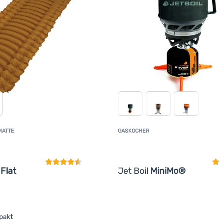
MATTE
GASKOCHER
Kundenbewertung
K
 Flat
Jet Boil
MiniMo®
pakt