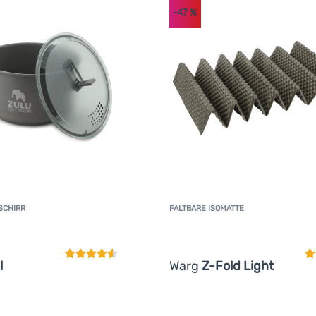
-47
%
SCHIRR
FALTBARE ISOMATTE
Kundenbewertung
K
l
Warg
Z-Fold Light