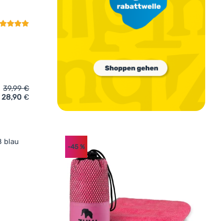
39,99
€
28,90
€
Warg Fastboil Titan' hinzufügen
-45
%