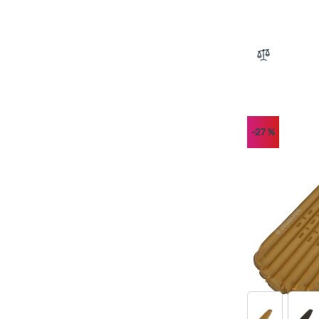
Zum Vergle
-27
%