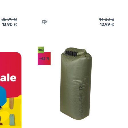
25,99
€
14,02
€
13,90
€
12,99
€
somatte Warg Z-Fold Light' hinzufügen
Zum Vergleich 'Klappmesser Opinel VR No.
Neu
-43
%