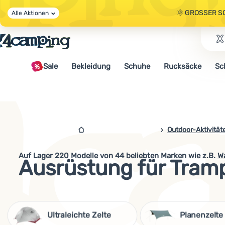
🌞 GROSSER S
Alle Aktionen
🤫 - 10 % AUF 
Sale
Bekleidung
Schuhe
Rucksäcke
Sc
🌞 GROSSER S
4campingshop.de
Outdoor-Aktivität
Auf Lager
220
Modelle von 44 beliebten Marken
wie z.B
.
W
Ausrüstung für Tram
Ultraleichte Zelte
Planenzelte