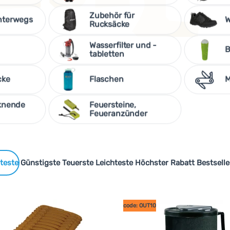
Zubehör für
nterwegs
W
Rucksäcke
Wasserfilter und -
B
tabletten
cke
Flaschen
M
cknende
Feuersteine,
Feueranzünder
Marken
 Produkte
Günstigste
Teuerste
Leichteste
Höchster Rabatt
Bestselle
code: OUT10
cen oder recycelten Materialien hergestellt werden oder sind s