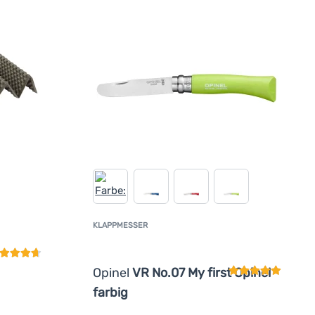
undenbewertung
KLAPPMESSER
Kundenbewertun
Opinel
VR No.07 My first Opinel
farbig