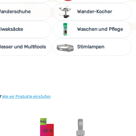
anderschuhe
Wander-Kocher
iwaksäcke
Waschen und Pflege
esser und Multitools
Stirnlampen
r
Wie wir Produkte einstufen
Neu
o konzipiert, dass ihre Lebensdauer maximal verlängert wird un
-22
%