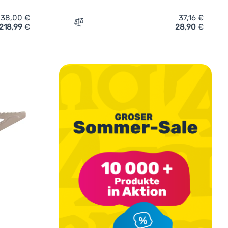
238,00
€
37,16
€
218,99
€
28,90
€
Jet Boil MiniMo®' hinzufügen
Zum Vergleich 'Elektrische Pumpe Warg 
undenbewertung