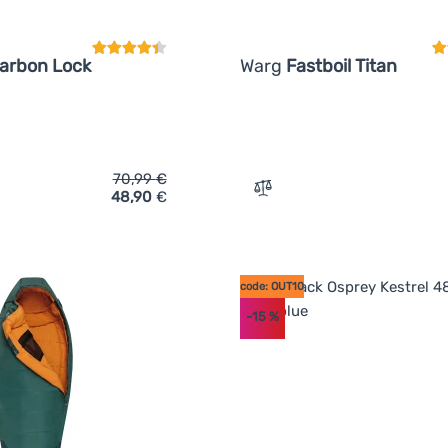
Carbon Lock
Warg
Fastboil Titan
70,99
€
48,90
€
ich 'Trekkingstöcke Zulu Hiker Carbon Lock' hinzufügen
Zum Vergleich 'Gaskocher 
code: OUT10
-15
%