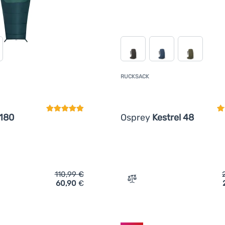
RUCKSACK
Kundenbewertung
K
 180
Osprey
Kestrel 48
110,99
€
60,90
€
ich 'Schlafsack Warg Ursus 180' hinzufügen
Zum Vergleich 'Rucksack O