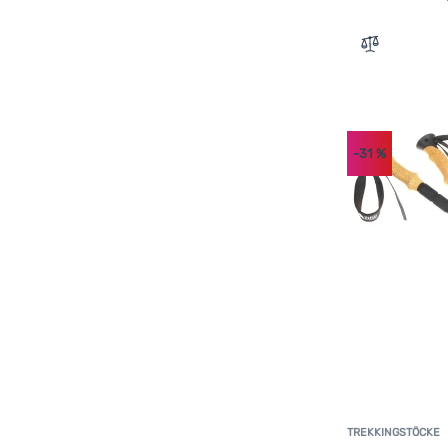
Husky
(
4
)
Zum Verglei
Hydro Flask
(
6
)
Jet Boil
(
4
)
Klymit
(
2
)
Leatherman
(
7
)
-31
%
Lifesystems
(
4
)
Merrell
(
5
)
Montane
(
1
)
MSR
(
2
)
Opinel
(
6
)
Osprey
(
5
)
Outwell
(
1
)
Platypus
(
2
)
Primus
(
7
)
TREKKINGSTÖCKE