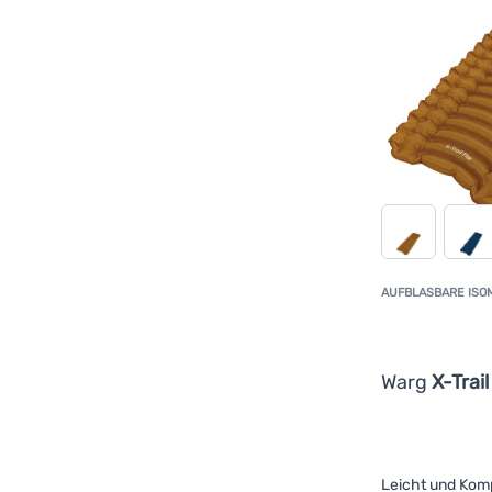
Mehr anzeigen
Ausverkauf
(
74
)
Adidas
(
3
)
code: OUT10
(
36
)
Bennon
(
1
)
Neu
(
10
)
Boll
(
4
)
Coleman
(
1
)
Direct Alpine
(
2
)
Easy Camp
(
1
)
Fenix
(
2
)
Ferrino
(
6
)
AUFBLASBARE ISO
Gerber
(
2
)
GoSun
(
1
)
Warg
X-Trail
GSI Outdoors
(
2
)
Hannah
(
1
)
Hanwag
(
2
)
Leicht und Kom
High Point
(
1
)