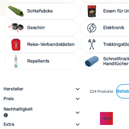
Schlafsäcke
Essen für U
Geschirr
Elektronik
Reise-Verbandskästen
Trekkingstö
Schnelltro
Repellents
Handtücher
Filterung nach Parametern und 
Hersteller
Gefundene
224 Produkte
Preis
Warg
(
52
)
Filterung anzeigen
Produkte
Zulu
(
30
)
Nachhaltigkeit
Light My Fire
(
14
)
€
€
-34
%
az
Produkte in dieser Kategorie können aus erneuerbaren Ressour
Extra
Zertifizierte Produkte
(
28
)
Pinguin
(
9
)