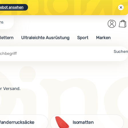
ebot ansehen
Benut
Wa
ns
N.
Entdecken
Anmelden
War
lettern
Ultraleichte Ausrüstung
Sport
Marken
ebot ansehen
Suchen
r Versand.
anderrucksäcke
Isomatten