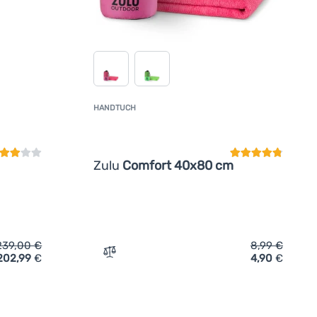
HANDTUCH
undenbewertung
Kundenbewertun
Zulu
Comfort 40x80 cm
239,00
€
8,99
€
202,99
€
4,90
€
sprey Kestrel 48' hinzufügen
Zum Vergleich 'Handtuch Zulu Comfort 4