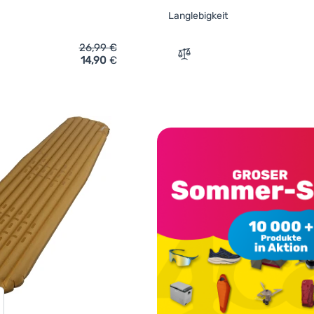
Langlebigkeit
26,99
€
14,90
€
ich 'Outdoor-Kochgeschirr Zulu Pyxis 2l' hinzufügen
Zum Vergleich 'Faltbare I