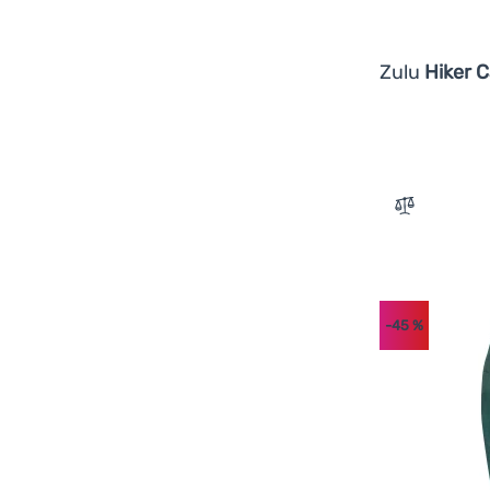
Robens
(
1
)
Salewa
(
4
)
Zulu
Hiker 
Sawyer
(
2
)
Sea to Summit
(
8
)
Sensor
(
1
)
Silva
(
4
)
Zum Vergle
Tatonka
(
2
)
The North Face
(
1
)
Therm-a-Rest
(
1
)
Vango
(
1
)
-45
%
Victorinox
(
6
)
Warmpeace
(
3
)