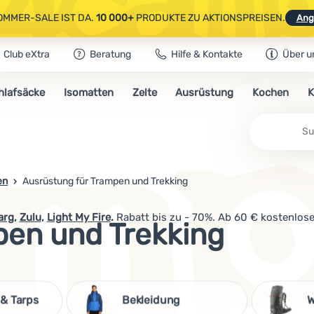
OMMER-SALE IST DA.
10 000+
PRODUKTE ZU AKTIONSPREISEN.
Ang
Club eXtra
Beratung
Hilfe & Kontakte
Über u
AUSGEWÄHLTE CAMPING- & WANDERAUSRÜSTUNG.
CODE
OUT10
NUTZE
hlafsäcke
Isomatten
Zelte
Ausrüstung
Kochen
K
OMMER-SALE IST DA.
10 000+
PRODUKTE ZU AKTIONSPREISEN.
Ang
en
Ausrüstung für Trampen und Trekking
arg
,
Zulu
,
Light My Fire
.
Rabatt bis zu - 70%. Ab 60 € kostenlose
pen und Trekking
 & Tarps
Bekleidung
W