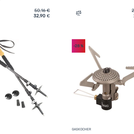
50,16
€
32,90
€
ch 'Aufblasbare Isomatte Warg X-Trail Flat' hinzufügen
Zum Vergleich 'Gaskocher 
-28
%
GASKOCHER
Kundenbewertung
K