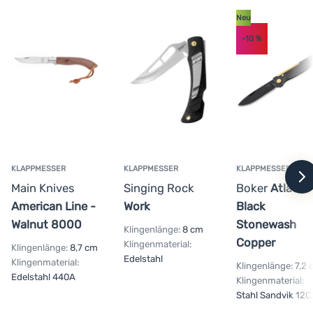
ViroBlock-Sicherung
Neu
Klingenlänge 8 cm
-10
%
magnetische Befestigung von Schrauberbits (Kreuz und
Classic)
KLAPPMESSER
KLAPPMESSER
KLAPPMESSER
w
Main Knives
Singing Rock
Boker
Atlas
American Line -
Work
Black
Walnut 8000
Stonewash
Klingenlänge:
8 cm
Copper
Klingenmaterial:
Klingenlänge:
8,7 cm
Edelstahl
Klingenmaterial:
Klingenlänge:
7,2 
Edelstahl 440A
Klingenmaterial:
Stahl Sandvik 12