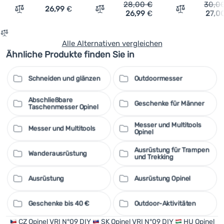
28,00
€
30,0
26,99
€
26,99
€
27,0
Vergleichen
Vergleichen
Vergleichen
Alle Alternativen vergleichen
Ähnliche Produkte finden Sie in
Schneiden und glänzen
Outdoormesser
Abschließbare
Geschenke für Männer
Taschenmesser Opinel
Messer und Multitools
Messer und Multitools
Opinel
Ausrüstung für Trampen
Wanderausrüstung
und Trekking
Ausrüstung
Ausrüstung Opinel
Geschenke bis 40 €
Outdoor-Aktivitäten
CZ
Opinel VRI N°09 DIY
SK
Opinel VRI N°09 DIY
HU
Opinel