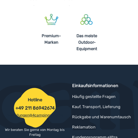
Premium-
Das meiste
Marken
Outdoor-
Equipment
Einkaufsinformationen
Häufig gestellte Fragen
Hotline
Kauf, Transport, Lieferung
+49 211 86942674
bestellungen@4campingshop.de
Rückgabe und Warenumtausch
Reklamation
Wir beraten Sie gerne von Montag bis
Freitag
Kundenprogramm eXtra