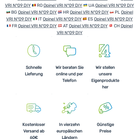
VRI N°09 DIY
RO
Opinel VRI N°09 DIY
UA
Opinel VRI N°09 DIY
BG
Opinel VRI N°09 DIY
HR
Opinel VRI N°09 DIY
PL
Opinel
VRI N°09 DIY
IT
Opinel VRI N°09 DIY
ES
Opinel VRI N°09 DIY
FR
Opinel VRI N°09 DIY
AT
Opinel VRI N°09 DIY
CH
Opinel
VRI N°09 DIY
Schnelle
Wir beraten Sie
Wir stellen
Lieferung
online und per
unsere
Telefon
Eigenprodukte
her
Kostenloser
In vierzehn
Günstige
Versand ab
europäischen
Preise
60€
Ländern