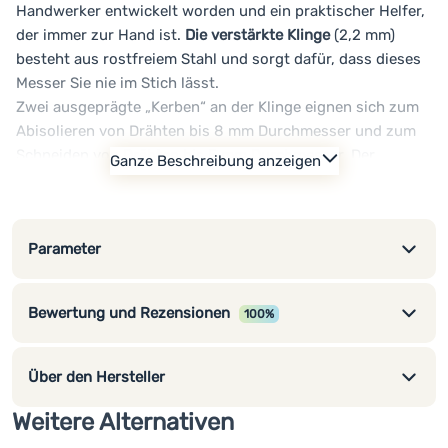
Handwerker entwickelt worden und ein praktischer Helfer,
der immer zur Hand ist.
Die verstärkte Klinge
(2,2 mm)
besteht aus rostfreiem Stahl und sorgt dafür, dass dieses
Messer Sie nie im Stich lässt.
Zwei ausgeprägte „Kerben“ an der Klinge eignen sich zum
Abisolieren von Drähten bis 8 mm Durchmesser und zum
Schneiden von Drähten bis 5 mm Durchmesser. Der
Ganze Beschreibung anzeigen
ergonomisch geformte Griff ist aus Polyamid gefertigt und
mit Fiberglas verstärkt. Schraubendreherbits (klassisch
und Kreuzschlitz) werden magnetisch in den
Parameter
Aussparungen an den Seiten des Griffs befestigt
. Indem
Sie einen der Schraubaufsätze in die Aufnahme am
Griffende stecken, wird Ihr Messer zu einem praktischen
Bewertung und Rezensionen
100%
Schraubendreher.
Hauptvorteile des VRI N°09 DIY-Messers:
Polierte Edelstahlklinge
2,2 mm dick
Über den Hersteller
Abisolierzange (bis 8 mm Durchmesser)
Weitere Alternativen
Drahtschneider
(bis 5 mm Durchmesser)
Griff aus strapazierfähigem Kunststoff