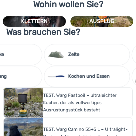
Wohin wollen Sie?
KLETTERN
AUSFLUG
Was brauchen Sie?
ke
Zelte
ung
Kochen und Essen
Testlabor
Interessiert Sie, was wirklich funktioniert? Werfen Sie einen
Mehr anzeigen
TEST: Warg Fastboil – ultraleichter
Blick auf unsere Ausrüstungstests im Terrain.
Kocher, der als vollwertiges
Ausrüstungsstück besteht
TEST: Warg Camino 55+5 L – Ultralight-