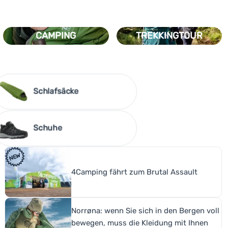
CAMPING
TREKKINGTOUR
Schlafsäcke
Schuhe
Neuheiten
Verfolgen Sie, was es bei uns Neues gibt - Aktionen,
Mehr anzeigen
Gewinnspiele und Hintergrundinfos von 4camping!
4Camping fährt zum Brutal Assault
Norrøna: wenn Sie sich in den Bergen voll
bewegen, muss die Kleidung mit Ihnen