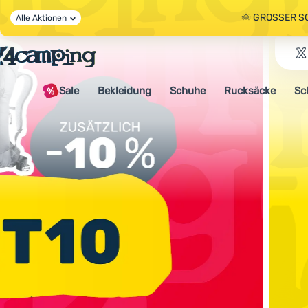
🌞 GROSSER S
Alle Aktionen
🤫 - 10 % AUF 
Sale
Bekleidung
Schuhe
Rucksäcke
Sc
🌞 GROSSER S