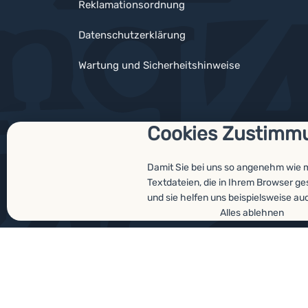
Reklamationsordnung
Datenschutzerklärung
Wartung und Sicherheitshinweise
Cookies Zustimm
Auszeichnungen
Damit Sie bei uns so angenehm wie 
Textdateien, die in Ihrem Browser g
und sie helfen uns beispielsweise au
© 2026 ForCamping s.r.o.
laufend
Shopio
Cookies-Einst
Alles ablehnen
Zustimmungseinstellunge
Technisches
Technisches
-
ohne diese Cookies wi
IMMER AKTIV
Technische Cookies ermöglichen Ihr