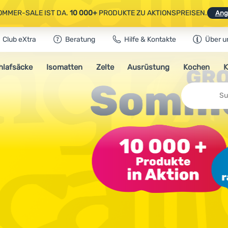
OMMER-SALE IST DA.
10 000+
PRODUKTE ZU AKTIONSPREISEN.
Ang
Club eXtra
Beratung
Hilfe & Kontakte
Über u
AUSGEWÄHLTE CAMPING- & WANDERAUSRÜSTUNG.
CODE
OUT10
NUTZE
hlafsäcke
Isomatten
Zelte
Ausrüstung
Kochen
K
OMMER-SALE IST DA.
10 000+
PRODUKTE ZU AKTIONSPREISEN.
Ang