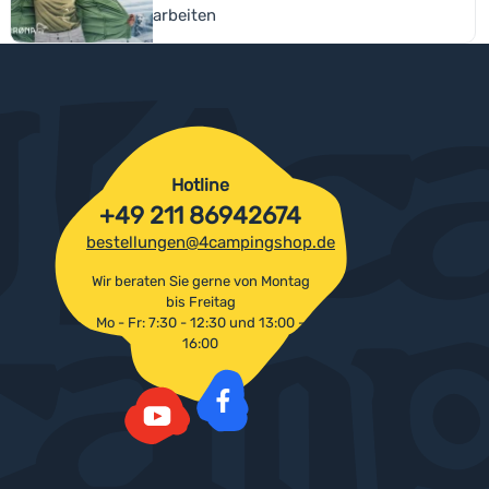
arbeiten
Hotline
+49 211 86942674
bestellungen@4campingshop.de
Wir beraten Sie gerne von Montag
bis Freitag
Mo - Fr: 7:30 - 12:30 und 13:00 -
16:00
Facebook
YouTube