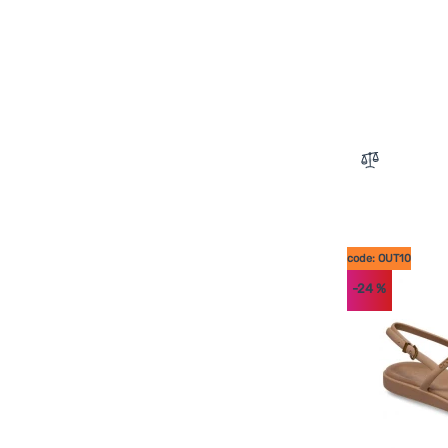
Zum Vergle
code: OUT10
-24
%