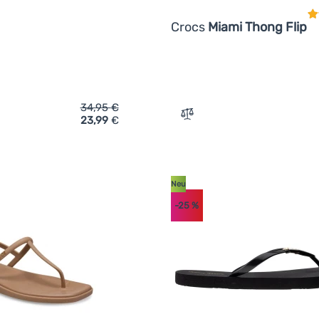
Crocs
Miami Thong Flip
34,95
€
23,99
€
ich 'Herrensandalen Hannah Mica' hinzufügen
Zum Vergleich 'Damen Flip
Neu
-25
%