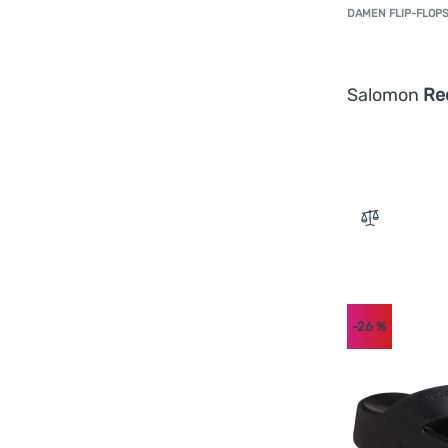
DAMEN FLIP-FLOP
Salomon
Re
Zum Vergle
-26
%