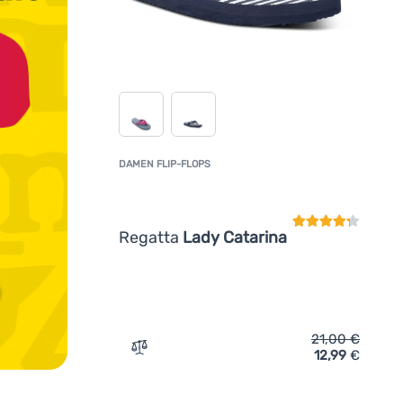
DAMEN FLIP-FLOPS
Kundenbewertun
Regatta
Lady Catarina
21,00
€
12,99
€
Zum Vergleich 'Damen Flip-Flops Regatta