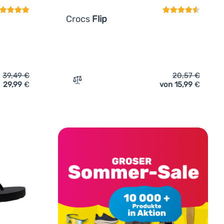
Crocs
Flip
39,49
€
20,57
€
29,99
€
von 15,99
€
-Flops Crocs Miami Thong Flip' hinzufügen
Zum Vergleich 'Flip-Flops Crocs Flip' hin