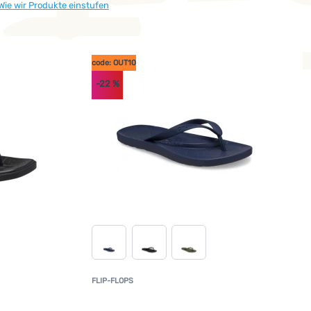
Wie wir Produkte einstufen
code: OUT10
-22
%
FLIP-FLOPS
undenbewertung
Kundenbewertun