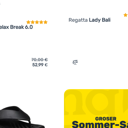
S
Kundenbewertung
Regatta
Lady Bali
elax Break 6.0
70,00
€
52,99
€
ich 'Damen Flip-Flops Salomon Reelax Break 6.0' hinzufügen
Zum Vergleich 'Damen Flip