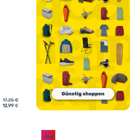
17,25
€
12,99
€
p-Flops Aquawave Crystal Wmns' hinzufügen
-31
%