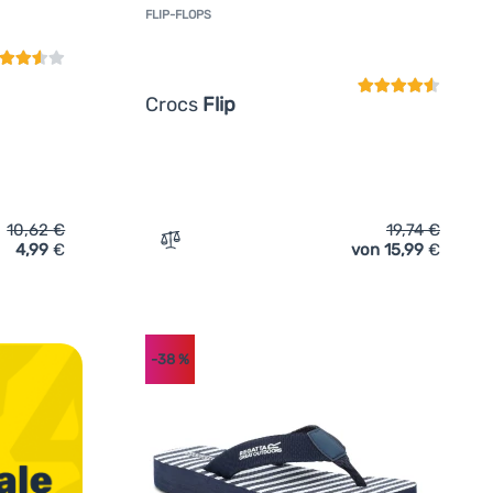
FLIP-FLOPS
Kundenbewertun
Crocs
Flip
10,62
€
19,74
€
4,99
€
von 15,99
€
-Flops Regatta Lady Bali' hinzufügen
Zum Vergleich 'Flip-Flops Crocs Flip' hin
-38
%