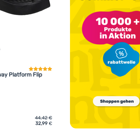
S
Kundenbewertung
ay Platform Flip
44,42
€
32,99
€
ich 'Damen Flip-Flops Crocs Getaway Platform Flip' hinzufügen