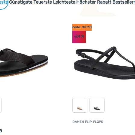
 Produkte
Günstigste
Teuerste
Leichteste
Höchster Rabatt
Bestseller
code: OUT10
-24
%
N
DAMEN FLIP-FLOPS
K
a