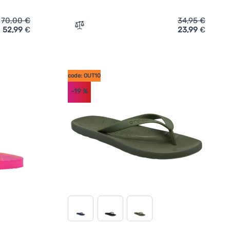
70,00
€
34,95
€
52,99
€
23,99
€
-Flops Salomon Reelax Break 6.0' hinzufügen
Zum Vergleich 'Herrensandalen Hannah M
code: OUT10
-19
%
undenbewertung