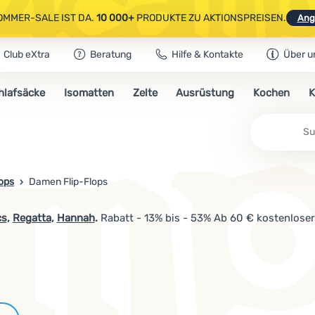
OMMER-SALE IST DA.
10 000+
PRODUKTE ZU AKTIONSPREISEN.
Ang
Club eXtra
Beratung
Hilfe & Kontakte
Über u
AUSGEWÄHLTE CAMPING- & WANDERAUSRÜSTUNG.
CODE
OUT10
NUTZE
hlafsäcke
Isomatten
Zelte
Ausrüstung
Kochen
K
OMMER-SALE IST DA.
10 000+
PRODUKTE ZU AKTIONSPREISEN.
Ang
lops
Damen Flip-Flops
cs
,
Regatta
,
Hannah
.
Rabatt - 13% bis - 53% Ab 60 € kostenloser
Marken