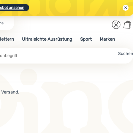
ebot ansehen
Benut
Wa
ns
N.
Entdecken
Anmelden
War
lettern
Ultraleichte Ausrüstung
Sport
Marken
ebot ansehen
Suchen
 Versand.