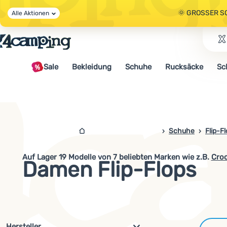
🌞 GROSSER S
Alle Aktionen
🤫 - 10 % AUF 
Sale
Bekleidung
Schuhe
Rucksäcke
Sc
🌞 GROSSER S
4campingshop.de
Schuhe
Flip-F
Auf Lager
19
Modelle von 7 beliebten Marken
wie z.B
.
Cro
Damen Flip-Flops
Filterung nach Parametern und 
Hersteller