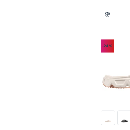
Zum Vergle
-24
%