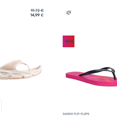
19,72
€
14,99
€
ich 'Damen Flip-Flops Aquawave Helen Wmns' hinzufügen
Zum Vergleich 'Damen Flip
-53
%
DAMEN FLIP-FLOPS
K