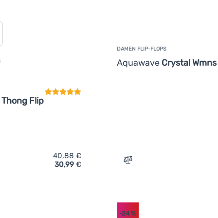
DAMEN FLIP-FLOPS
Aquawave
Crystal Wmns
S
Kundenbewertung
 Thong Flip
40,88
€
30,99
€
ich 'Damen Flip-Flops Crocs Miami Thong Flip' hinzufügen
Zum Vergleich 'Damen Fli
-24
%