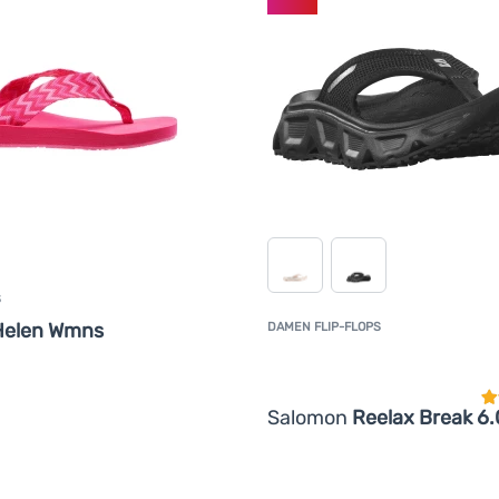
S
Helen Wmns
DAMEN FLIP-FLOPS
K
Salomon
Reelax Break 6.