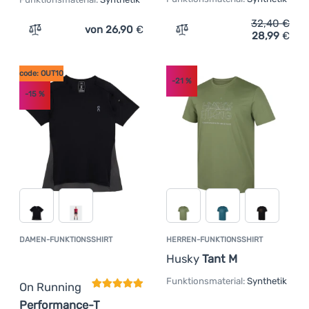
32,40
€
von 26,90
€
28,99
€
Zum Vergleich 'Kinder-Funktionsshirt WAMU Mozaika dar
Zum Vergleich 'Damen-Fun
code: OUT10
-21
%
-15
%
DAMEN-FUNKTIONSSHIRT
HERREN-FUNKTIONSSHIRT
Kundenbewertung
Husky
Tant M
Funktionsmaterial:
Synthetik
On Running
Performance-T