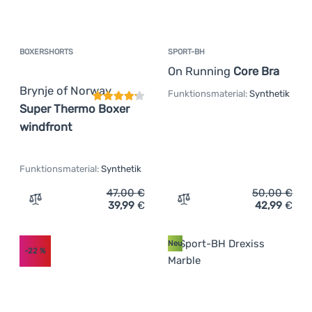
BOXERSHORTS
SPORT-BH
Kundenbewertung
On Running
Core Bra
Brynje of Norway
Funktionsmaterial:
Synthetik
Super Thermo Boxer
windfront
Funktionsmaterial:
Synthetik
47,00
€
50,00
€
39,99
€
42,99
€
Zum Vergleich 'Boxershorts Brynje of Norway Super The
Zum Vergleich 'Sport-BH 
Neu
-22
%