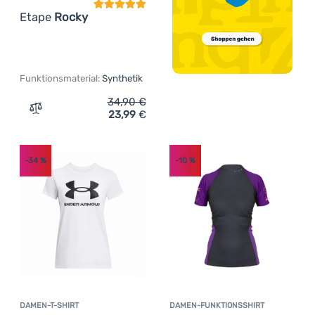
Etape
Rocky
Funktionsmaterial:
Synthetik
34,90
€
23,99
€
Zum Vergleich 'Herren Rad-Shirt Etape Rocky' hinzufüg
-34
%
-10
%
DAMEN-T-SHIRT
DAMEN-FUNKTIONSSHIRT