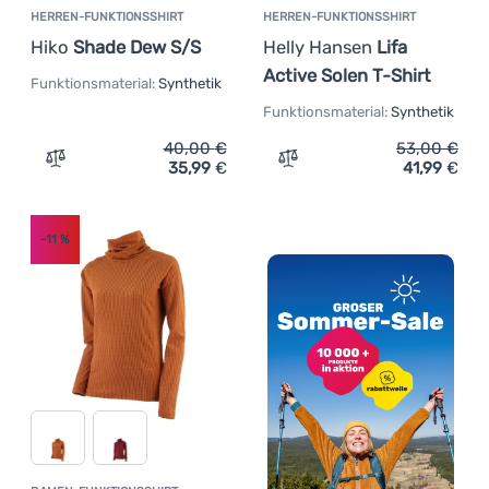
HERREN-FUNKTIONSSHIRT
HERREN-FUNKTIONSSHIRT
Hiko
Shade Dew S/S
Helly Hansen
Lifa
Active Solen T-Shirt
Funktionsmaterial:
Synthetik
Funktionsmaterial:
Synthetik
40,00
€
53,00
€
35,99
€
41,99
€
Zum Vergleich 'Herren-Funktionsshirt Hiko Shade Dew S
Zum Vergleich 'Herren-Fun
-11
%