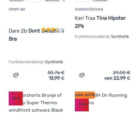
SPORT-BH
DAMENHÖSCHEN
Kundenbewertung
Kari Traa
Tina Hipster
2Pk
Dare 2b
Dont SweatIt II
Funktionsmaterial:
Synthetik
Bra
Funktionsmaterial:
Synthetik
30,76
€
29,00
€
13,99
€
von 22,99
€
Zum Vergleich 'Sport-BH Dare 2b Dont SweatIt II Bra' hi
Zum Vergleich 'Damenhösch
code: OUT10
-15
%
-14
%