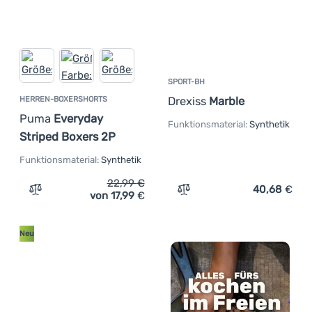
SPORT-BH
Drexiss
Marble
HERREN-BOXERSHORTS
Puma
Everyday
Funktionsmaterial:
Synthetik
Striped Boxers 2P
Funktionsmaterial:
Synthetik
22,99
€
40,68
€
von 17,99
€
Zum Vergleich 'Herren-Boxershorts Puma Everyday Stri
Zum Vergleich 'Sport-BH D
Neu