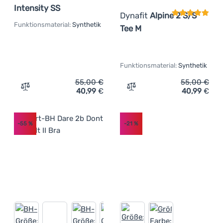
Intensity SS
Dynafit
Alpine 2 S/S
Funktionsmaterial:
Synthetik
Tee M
Funktionsmaterial:
Synthetik
55,00
€
55,00
€
40,99
€
40,99
€
Zum Vergleich 'Damen-T-Shirt Craft Adv Cool Intensity 
Zum Vergleich 'Herren-Fun
-55
%
-21
%