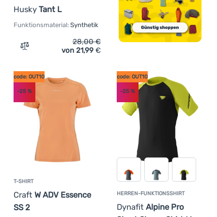
(
4
)
Salewa
Husky
Tant L
(
2
)
Salomon
Funktionsmaterial:
Synthetik
(
34
)
Saxx
28,00
€
(
24
)
Sensor
von 21,99
€
Zum Vergleich 'Damen-Funktionsshirt Husky Tant L' hin
(
1
)
Smartwool
(
1
)
The North Face
code: OUT10
code: OUT10
(
17
)
Viking
-25
%
-25
%
(
3
)
WAMU
(
13
)
X-Bionic
T-SHIRT
Craft
W ADV Essence
HERREN-FUNKTIONSSHIRT
Dynafit
Alpine Pro
SS 2