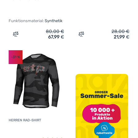
Funktionsmaterial:
Synthetik
80,00
€
28,00
€
67,99
€
21,99
€
Zum Vergleich 'Damen-Funktionsshirt On Running Perfo
Zum Vergleich 'Herren-Fu
-31
%
HERREN RAD-SHIRT
Kundenbewertung