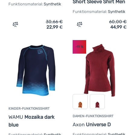
Short Sleeve Shirt Men
Funktionsmaterial:
Synthetik
Funktionsmaterial:
Synthetik
30,66
€
60,00
€
22,99
€
44,99
€
Zum Vergleich 'T-Shirt Craft W ADV Essence SS 2' hinzu
Zum Vergleich 'Herren-Fun
-11
%
KINDER-FUNKTIONSSHIRT
WAMU
Mozaika dark
DAMEN-FUNKTIONSSHIRT
Axon
Universe D
blue
Funktionsmaterial:
Synthetik
Funktionsmaterial:
Synthetik