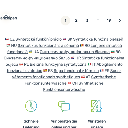
Zum Vergleich 'Kinder-T-Shirt Drexiss All Alpine Peaks 
Zum Vergleich 'Damen-Funk
 anzeigen
…
weiter
1
2
3
19
CZ
Syntetické funkční prádlo
SK
Syntetická funkčna bielizeň
HU
Szintetikus funkcionális alsónemű
RO
Lenjerie sintetică
funcțională
UA
Синтетична функціональна білизна
BG
Синтетично функционално бельо
HR
Sintetička funkcionalna
odjeća
PL
Bielizna funkcyjna syntetyczna
IT
Abbigliamento
funzionale sintetico
ES
Ropa funcional y térmica
FR
Sous-
vêtements fonctionnels synthétiques
AT
Synthetische
Funktionsunterwäsche
CH
Synthetische
Funktionsunterwäsche
Schnelle
Wir beraten Sie
Wir stellen
Lieferung
online und per
unsere