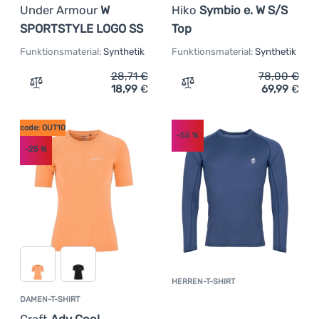
Under Armour
W
Hiko
Symbio e. W S/S
SPORTSTYLE LOGO SS
Top
Funktionsmaterial:
Synthetik
Funktionsmaterial:
Synthetik
28,71
€
78,00
€
18,99
€
69,99
€
Zum Vergleich 'Damen-T-Shirt Under Armour W SPORTS
Zum Vergleich 'Damen-Fun
code: OUT10
-55
%
-25
%
HERREN-T-SHIRT
Kundenbewer
DAMEN-T-SHIRT
Craft
Adv Cool