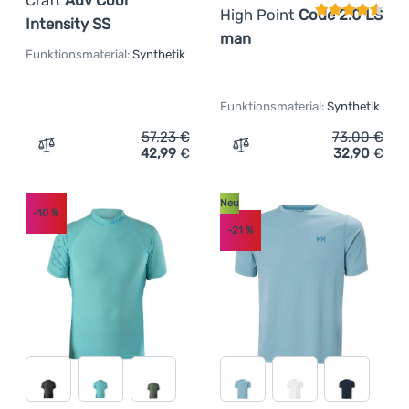
High Point
Code 2.0 LS
Intensity SS
man
Funktionsmaterial:
Synthetik
Funktionsmaterial:
Synthetik
57,23
€
73,00
€
42,99
€
32,90
€
Zum Vergleich 'Damen-T-Shirt Craft Adv Cool Intensity 
Zum Vergleich 'Herren-T-S
Neu
-10
%
-21
%