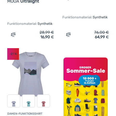
MOOA
Ultralight
(
2
)
Icebreaker
(
6
)
Kari Traa
Funktionsmaterial:
Synthetik
(
6
)
Karpos
Funktionsmaterial:
Synthetik
(
25
)
Kilpi
28,99
€
76,00
€
(
1
)
Mammut
16,90
€
64,99
€
Zum Vergleich 'Damen-T-Shirt MOOA Ultralight' hinzufü
Zum Vergleich 'Damen-Fun
(
1
)
Montura
(
16
)
MOOA
-21
%
(
4
)
Northfinder
(
6
)
On Running
(
9
)
Patagonia
(
1
)
Protective
(
35
)
Puma
(
23
)
Regatta
(
9
)
Reima
DAMEN-FUNKTIONSSHIRT