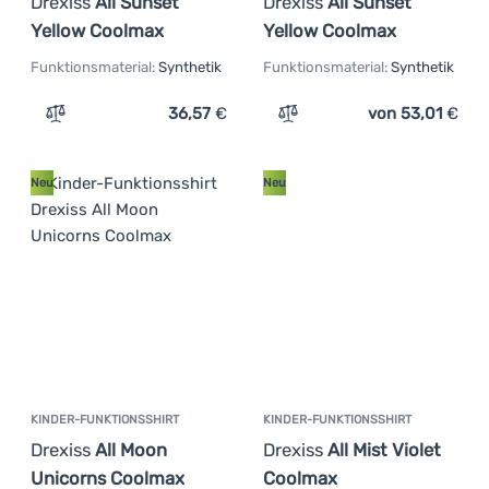
Drexiss
All Sunset
Drexiss
All Sunset
Yellow Coolmax
Yellow Coolmax
Funktionsmaterial:
Synthetik
Funktionsmaterial:
Synthetik
36,57
€
von 53,01
€
Zum Vergleich 'Kinder-Funktionsshirt Drexiss All Sunse
Zum Vergleich 'Damen-Funk
Neu
Neu
KINDER-FUNKTIONSSHIRT
KINDER-FUNKTIONSSHIRT
Drexiss
All Moon
Drexiss
All Mist Violet
Unicorns Coolmax
Coolmax