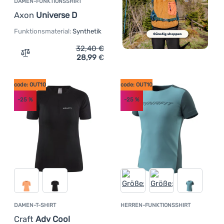
DAMEN-FUNKTIONSSHIRT
Axon
Universe D
Funktionsmaterial:
Synthetik
32,40
€
28,99
€
Zum Vergleich 'Damen-Funktionsshirt Axon Universe D'
code: OUT10
code: OUT10
-25
%
-25
%
DAMEN-T-SHIRT
HERREN-FUNKTIONSSHIRT
Kundenbewer
Craft
Adv Cool