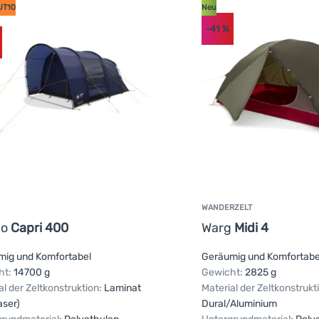
UT10
Neu
-41
%
WANDERZELT
go
Capri 400
Warg
Midi 4
mig und Komfortabel
Geräumig und Komfortabe
ht:
14700 g
Gewicht:
2825 g
al der Zeltkonstruktion:
Laminat
Material der Zeltkonstrukt
aser)
Dural/Aluminium