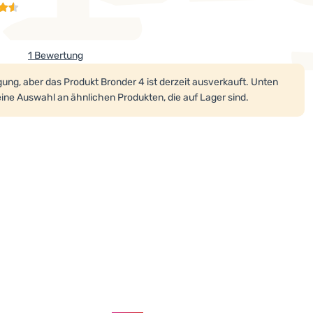
1 Bewertung
t wird nicht mehr verkauft.
ung, aber das Produkt Bronder 4 ist derzeit ausverkauft. Unten
eine Auswahl an ähnlichen Produkten, die auf Lager sind.