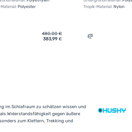
rundmaterial:
Polyethylen
Untergrundmaterial:
Poly
-Material:
Polyester
Tropik-Material:
Nylon
480,00
€
383,99
€
rgleichen
Vergleichen
ng im Schlafraum zu schätzen wissen und
ials Widerstandsfähigkeit gegen äußere
sonders zum Klettern, Trekking und