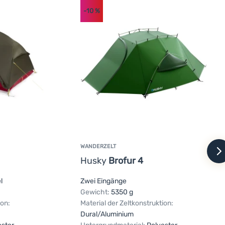
-10
%
WANDERZELT
w
Husky
Brofur 4
l
Zwei Eingänge
Gewicht:
5350 g
ion:
Material der Zeltkonstruktion:
Dural/Aluminium