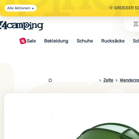
🌞 GROSSER S
Alle Aktionen
🤫 - 10 % AUF 
Sale
Bekleidung
Schuhe
Rucksäcke
Sc
🌞 GROSSER S
4campingshop.de
Zelte
Wanderze
Foto