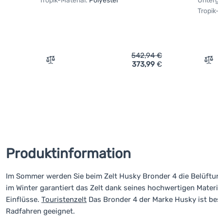
Tropik-Material:
Polyester
Unterg
Tropik
542,94
€
373,99
€
Vergleichen
Ve
Produktinformation
Im Sommer werden Sie beim Zelt Husky Bronder 4 die Belüftu
im Winter garantiert das Zelt dank seines hochwertigen Mater
Einflüsse.
Touristenzelt
Das Bronder 4 der Marke Husky ist be
Radfahren geeignet.