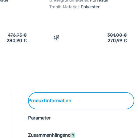
ester
Untergrundmaterial:
Polyester
Tropik-Material:
Polyester
476,95
€
301,00
€
280,90
€
270,99
€
Vergleichen
Produktinformation
Parameter
Zusammenhängend
1