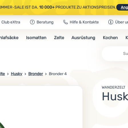
OMMER-SALE IST DA.
10 000+
PRODUKTE ZU AKTIONSPREISEN.
Ang
Club eXtra
Beratung
Hilfe & Kontakte
Über u
AUSGEWÄHLTE CAMPING- & WANDERAUSRÜSTUNG.
CODE
OUT10
NUTZE
hlafsäcke
Isomatten
Zelte
Ausrüstung
Kochen
K
OMMER-SALE IST DA.
10 000+
PRODUKTE ZU AKTIONSPREISEN.
Ang
lte
Husky
Bronder
Bronder 4
WANDERZELT
Hus