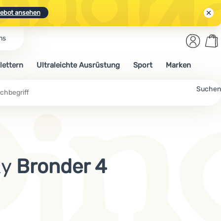
ebot ansehen
Benut
Wa
ns
N.
Entdecken
Anmelden
War
lettern
Ultraleichte Ausrüstung
Sport
Marken
ebot ansehen
Suchen
ky
Bronder 4
Mehr lesen