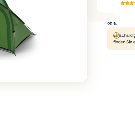
90 %
Produk
Entschuldig
finden Sie 