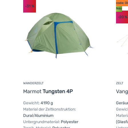
code: O
-31
%
Neu
-20
%
WANDERZELT
ZELT
Marmot
Tungsten 4P
Van
Gewicht:
4190 g
Geräu
Material der Zeltkonstruktion:
Gewic
Dural/Aluminium
Materi
Untergrundmaterial:
Polyester
(Glasf