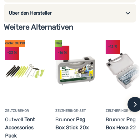
Über den Hersteller
Weitere Alternativen
code: OUT10
Neu
-12
%
-23
%
-16
%
w
ZELTZUBEHÖR
ZELTHERINGE-SET
ZELTHERINGE-SET
Outwell
Tent
Brunner
Peg
Brunner
Peg
Accessories
Box Stick 20x
Box Hexa 22
Pack