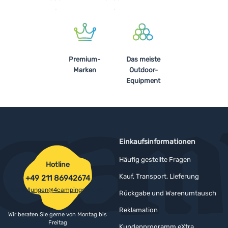
Premium-
Das meiste
Marken
Outdoor-
Equipment
Einkaufsinformationen
Häufig gestellte Fragen
Hotline
Kauf, Transport, Lieferung
+49 211 86942674
bestellungen@4campingshop.de
Rückgabe und Warenumtausch
Reklamation
Wir beraten Sie gerne von Montag bis
Freitag
Kundenprogramm eXtra