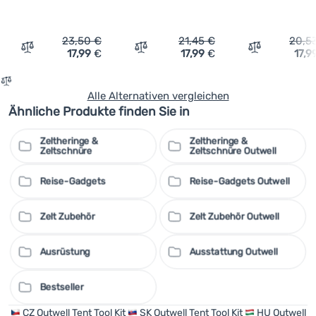
23,50
€
21,45
€
20,5
17,99
€
17,99
€
17,9
Vergleichen
Vergleichen
Vergleichen
Alle Alternativen vergleichen
Ähnliche Produkte finden Sie in
Zeltheringe &
Zeltheringe &
Zeltschnüre
Zeltschnüre Outwell
Reise-Gadgets
Reise-Gadgets Outwell
Zelt Zubehör
Zelt Zubehör Outwell
Ausrüstung
Ausstattung Outwell
Bestseller
CZ
Outwell Tent Tool Kit
SK
Outwell Tent Tool Kit
HU
Outwell