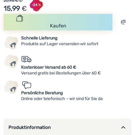
Ursprünglicher Preis
20,95
€
Rabatt berechnet vom niedrigsten Preis 30 Tage vor der V
Rabatt
-24
%
15,99
€
Anmelden /
Registrieren
Zum V
Kaufen
Schnelle Lieferung
Produkte auf Lager versenden wir sofort
Kostenloser Versand ab 60 €
Versand gratis bei Bestellungen über 60 €
Persönliche Beratung
Online oder telefonisch – wir sind für Sie da
Produktinformation