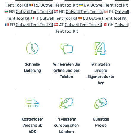
Tent Tool Kit
RO
Outwell Tent Tool Kit
UA
Outwell Tent Tool Kit
BG
Outwell Tent Tool Kit
HR
Outwell Tent Tool Kit
PL
Outwell
Tent Tool Kit
IT
Outwell Tent Tool Kit
ES
Outwell Tent Tool Kit
FR
Outwell Tent Tool Kit
AT
Outwell Tent Tool Kit
CH
Outwell
Tent Tool Kit
Schnelle
Wir beraten Sie
Wir stellen
Lieferung
online und per
unsere
Telefon
Eigenprodukte
her
Kostenloser
In vierzehn
Günstige
Versand ab
europäischen
Preise
60€
Ländern