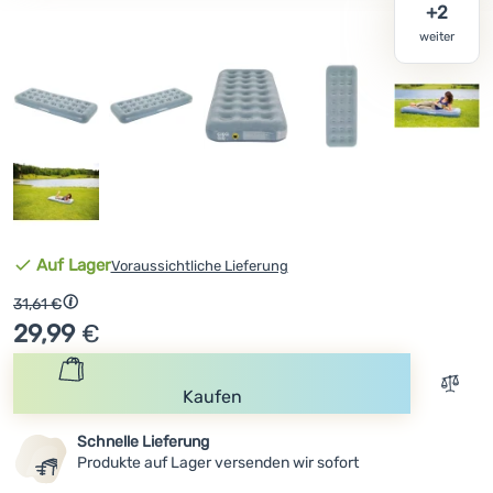
weiter
Anmelden /
Registrieren
Verfügbarkeit
Auf Lager
Voraussichtliche Lieferung
Ursprünglicher Preis
31,61
€
Rabatt berechnet vom niedrigsten Preis 30 Tage vor der Ve
29,99
€
Zum V
Kaufen
Schnelle Lieferung
Produkte auf Lager versenden wir sofort