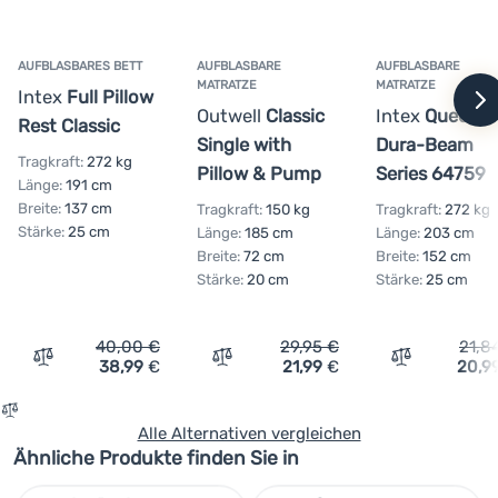
AUFBLASBARES BETT
AUFBLASBARE
AUFBLASBARE
MATRATZE
MATRATZE
Intex
Full Pillow
w
Outwell
Classic
Intex
Queen
Rest Classic
Single with
Dura-Beam
Tragkraft:
272 kg
Pillow & Pump
Series 64759
Länge:
191 cm
Breite:
137 cm
Tragkraft:
150 kg
Tragkraft:
272 kg
Stärke:
25 cm
Länge:
185 cm
Länge:
203 cm
Breite:
72 cm
Breite:
152 cm
Stärke:
20 cm
Stärke:
25 cm
40,00
€
29,95
€
21,8
38,99
€
21,99
€
20,9
Vergleichen
Vergleichen
Vergleichen
Alle Alternativen vergleichen
Ähnliche Produkte finden Sie in