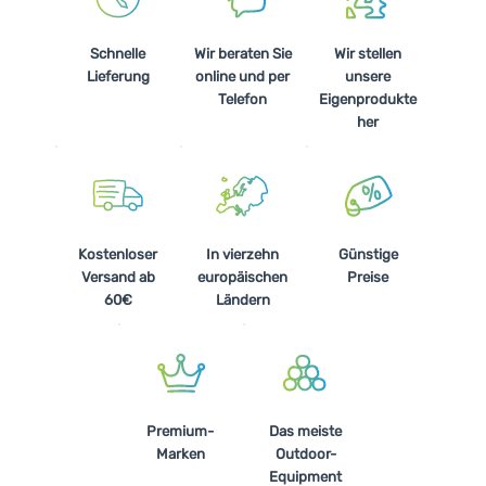
Schnelle
Wir beraten Sie
Wir stellen
Lieferung
online und per
unsere
Telefon
Eigenprodukte
her
Kostenloser
In vierzehn
Günstige
Versand ab
europäischen
Preise
60€
Ländern
Premium-
Das meiste
Marken
Outdoor-
Equipment