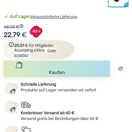
Anmelden /
Verfügbarkeit
Auf Lager
Voraussichtliche Lieferung
Registrieren
Ursprünglicher Preis
48,00
€
Rabatt berechnet vom niedrigsten Preis 30 Tage vor der 
Rabatt
-53
%
22,79
€
Zum Erhalt des Rabattcodes einfach registrieren.
20,51
€
für Mitglieder
4camping eXtra
Code
erhalten
Zum V
Kaufen
Schnelle Lieferung
Produkte auf Lager versenden wir sofort
Kostenloser Versand ab 60 €
Versand gratis bei Bestellungen über 60 €