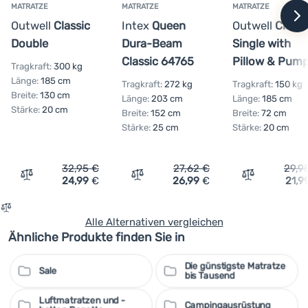
MATRATZE
MATRATZE
MATRATZE
w
Outwell
Classic
Intex
Queen
Outwell
Classi
Double
Dura-Beam
Single with
Classic 64765
Pillow & Pum
Tragkraft:
300 kg
Länge:
185 cm
Tragkraft:
272 kg
Tragkraft:
150 kg
Breite:
130 cm
Länge:
203 cm
Länge:
185 cm
Stärke:
20 cm
Breite:
152 cm
Breite:
72 cm
Stärke:
25 cm
Stärke:
20 cm
32,95
€
27,62
€
29,9
24,99
€
26,99
€
21,9
Vergleichen
Vergleichen
Vergleichen
Alle Alternativen vergleichen
Ähnliche Produkte finden Sie in
Die günstigste Matratze
Sale
bis Tausend
Luftmatratzen und -
Campingausrüstung