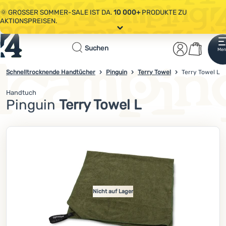
🌞 GROSSER SOMMER-SALE IST DA.
10 000+
PRODUKTE ZU
AKTIONSPREISEN.
Alle Aktionen
Startseite
Benutzer
Waren
🤫 - 10 % AUF AUSGEWÄHLTE CAMPING- & WANDERAUSRÜSTUNG.
COD
Suchen
Men
Anmelden
Warenkorb
OUT10
NUTZEN.
Sale
Schnelltrocknende Handtücher
Pinguin
Terry Towel
4campingshop.de
Terry Towel L
🌞 GROSSER SOMMER-SALE IST DA.
10 000+
PRODUKTE ZU
AKTIONSPREISEN.
Handtuch
Bekleidung
Pinguin
Terry Towel L
Schuhe
Foto
Rucksäcke
Schlafsäcke
Isomatten
Nicht auf Lager
Zelte
Ausrüstung