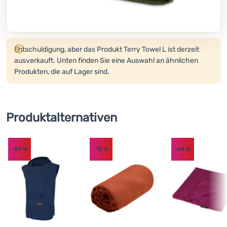
Kochen
Klettern
Produkt wird nicht mehr verkauft.
Entschuldigung, aber das Produkt Terry Towel L ist derzeit
Ultraleichte
ausverkauft. Unten finden Sie eine Auswahl an ähnlichen
Ausrüstung
Produkten, die auf Lager sind.
Sport
Marken
Produktalternativen
Club
eXtra
-59
%
-13
%
-48
%
Beratung
Hilfe &
Kontakte
Über
uns