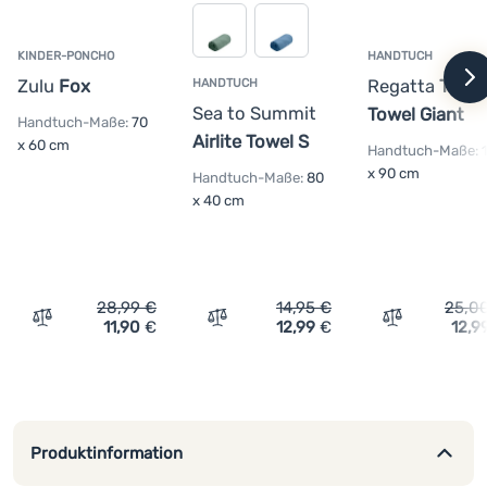
Anmelden /
KINDER-PONCHO
HANDTUCH
Registrieren
Zulu
Fox
Regatta
Trave
HANDTUCH
w
Sea to Summit
Towel Giant
Handtuch-Maße:
70
Airlite Towel S
x 60 cm
Handtuch-Maße:
x 90 cm
Handtuch-Maße:
80
x 40 cm
28,99
€
14,95
€
25,0
11,90
€
12,99
€
12,9
Vergleichen
Vergleichen
Vergleichen
Produktinformation