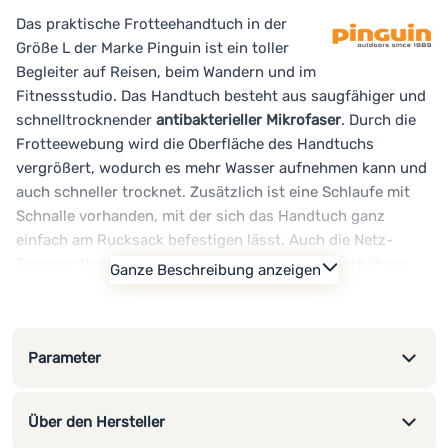
Das praktische Frotteehandtuch in der
Größe L der Marke Pinguin ist ein toller
Begleiter auf Reisen, beim Wandern und im
Fitnessstudio. Das Handtuch besteht aus saugfähiger und
schnelltrocknender
antibakterieller Mikrofaser
. Durch die
Frotteewebung wird die Oberfläche des Handtuchs
vergrößert, wodurch es mehr Wasser aufnehmen kann und
auch schneller trocknet. Zusätzlich ist eine Schlaufe mit
Schnalle vorhanden, mit der sich das Handtuch ganz
einfach am Rucksack befestigen lässt. Auch die Netz-
Transporttasche für unterwegs werden Sie zu schätzen
Ganze Beschreibung anzeigen
wissen.
Haupteigenschaften:
Frotteeweben
Parameter
antibakteriell
schnelltrocknend
Gurt zur Befestigung am Rucksack
Über den Hersteller
Netzabdeckung