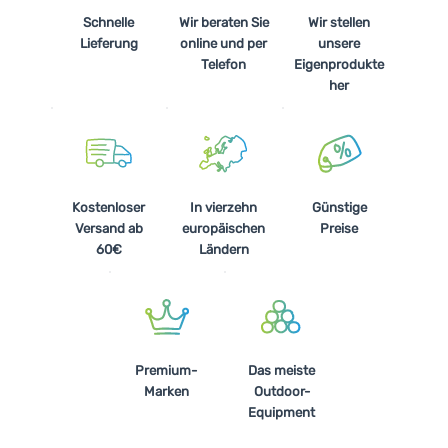
Schnelle
Wir beraten Sie
Wir stellen
Lieferung
online und per
unsere
Telefon
Eigenprodukte
her
Kostenloser
In vierzehn
Günstige
Versand ab
europäischen
Preise
60€
Ländern
Premium-
Das meiste
Marken
Outdoor-
Equipment