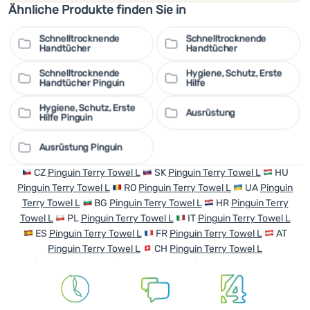
Parameter:
Ähnliche Produkte finden Sie in
Material: 85% Polyester, 15% Nylon
Schnelltrocknende
Schnelltrocknende
Maße: 60 x 120 cm
Handtücher
Handtücher
Gewicht: 190 g
Schnelltrocknende
Hygiene, Schutz, Erste
Handtücher Pinguin
Hilfe
Hygiene, Schutz, Erste
Ausrüstung
Hilfe Pinguin
Ausrüstung Pinguin
CZ
Pinguin Terry Towel L
SK
Pinguin Terry Towel L
HU
Pinguin Terry Towel L
RO
Pinguin Terry Towel L
UA
Pinguin
Terry Towel L
BG
Pinguin Terry Towel L
HR
Pinguin Terry
Towel L
PL
Pinguin Terry Towel L
IT
Pinguin Terry Towel L
ES
Pinguin Terry Towel L
FR
Pinguin Terry Towel L
AT
Pinguin Terry Towel L
CH
Pinguin Terry Towel L