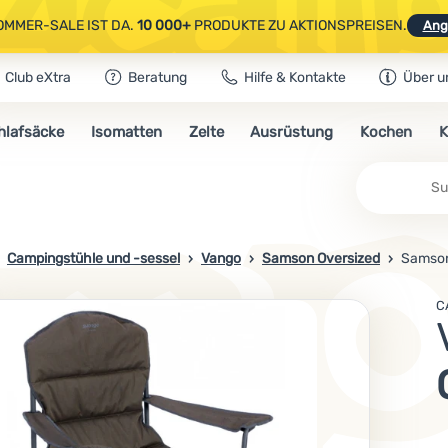
OMMER-SALE IST DA.
10 000+
PRODUKTE ZU AKTIONSPREISEN.
Ang
Club eXtra
Beratung
Hilfe & Kontakte
Über u
AUSGEWÄHLTE CAMPING- & WANDERAUSRÜSTUNG.
CODE
OUT10
NUTZE
hlafsäcke
Isomatten
Zelte
Ausrüstung
Kochen
K
OMMER-SALE IST DA.
10 000+
PRODUKTE ZU AKTIONSPREISEN.
Ang
Campingstühle und -sessel
Vango
Samson Oversized
Samson
C