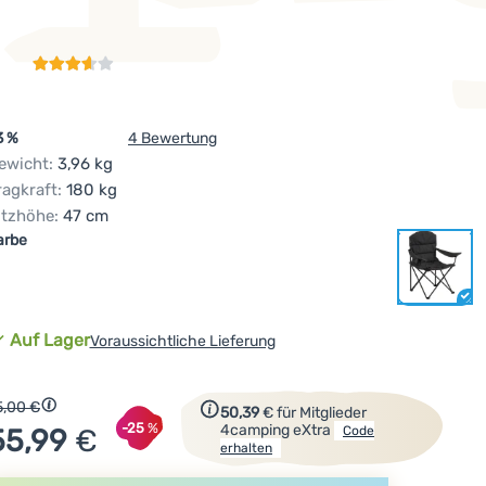
3 %
4 Bewertung
ewicht:
3,96 kg
ragkraft:
180 kg
itzhöhe:
47 cm
ariante wählen
arbe
Verfügbarkeit
Auf Lager
Voraussichtliche Lieferung
Ursprünglicher Preis
Zum Erhalt des Rabattcodes einfach re
5,00
€
Rabatt berechnet vom niedrigsten Preis 30 Tage vor der Veran
50,39
€
für Mitglieder
Rabatt
-25
%
4camping eXtra
55,99
€
Code
erhalten