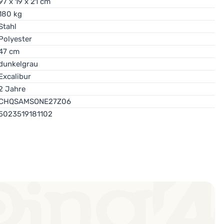
97 x 19 x 21 cm
180 kg
Stahl
Polyester
47 cm
dunkelgrau
Excalibur
2 Jahre
CHQSAMSONE27Z06
5023519181102