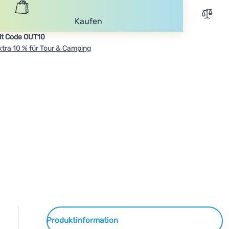
Zum V
Kaufen
it Code OUT10
xtra 10 % für Tour & Camping
Produktinformation