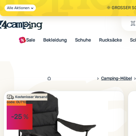
🌞 GROSSER S
Alle Aktionen
🤫 - 10 % AUF 
Sale
Bekleidung
Schuhe
Rucksäcke
Sc
🌞 GROSSER S
4campingshop.de
Camping-Möbel
Foto
Kostenloser Versand
code: OUT10
-25
%