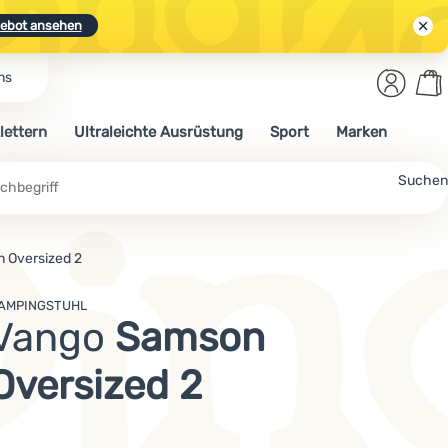
ebot ansehen
Benut
Wa
ns
N.
Entdecken
Anmelden
War
lettern
Ultraleichte Ausrüstung
Sport
Marken
ebot ansehen
Suchen
 Oversized 2
AMPINGSTUHL
Vango
Samson
Oversized 2
Mehr lesen