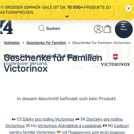
🌞 GROSSER SOMMER-SALE IST DA.
10 000+
PRODUKTE ZU
AKTIONSPREISEN.
Alle Aktionen
Startseite
Benutzerber
Warenkor
🤫 - 10 % AUF AUSGEWÄHLTE CAMPING- & WANDERAUSRÜSTUNG.
Suchen
Menu
Anmelden
Warenkorb
CODE
OUT10
NUTZEN.
Sale
turliebhaber
Geschenke für Familien
Geschenke für Familien Victorinox
4campingshop.de
🌞 GROSSER SOMMER-SALE IST DA.
10 000+
PRODUKTE ZU
AKTIONSPREISEN.
Geschenke für Familien
Wählen Sie aus
Modellen. auf Lager.
Ab 60 €
Bekleidung
kostenloser Versand.
Victorinox
Schuhe
Rucksäcke
Schlafsäcke
Produkte
In diesem Abschnitt befindet sich kein Produkt.
Isomatten
Zelte
CZ
Dárky pro rodinu Victorinox
SK
Darčeky pre rodinu
Victorinox
HU
Victorinox Ajándékok a családnak
RO
Cadouri
Ausrüstung
pentru familie Victorinox
UA
Подарунки для всієї родини