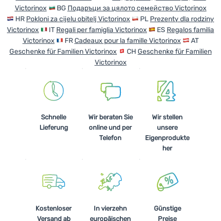
Victorinox
BG
Подаръци за цялото семейство Victorinox
Kochen
HR
Pokloni za cijelu obitelj Victorinox
PL
Prezenty dla rodziny
Victorinox
IT
Regali per famiglia Victorinox
ES
Regalos familia
Klettern
Victorinox
FR
Cadeaux pour la famille Victorinox
AT
Ultraleichte
Geschenke für Familien Victorinox
CH
Geschenke für Familien
Ausrüstung
Victorinox
Sport
Marken
Schnelle
Wir beraten Sie
Wir stellen
Club
Lieferung
online und per
unsere
eXtra
Telefon
Eigenprodukte
her
Beratung
Hilfe &
Kontakte
Über
Kostenloser
In vierzehn
Günstige
uns
Versand ab
europäischen
Preise