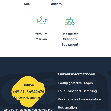
60€
Ländern
Anmelden /
Registrieren
Premium-
Das meiste
Marken
Outdoor-
Equipment
Einkaufsinformationen
Häufig gestellte Fragen
Hotline
Kauf, Transport, Lieferung
+49 211 86942674
bestellungen@4campingshop.de
Rückgabe und Warenumtausch
Reklamation
Wir beraten Sie gerne von Montag bis