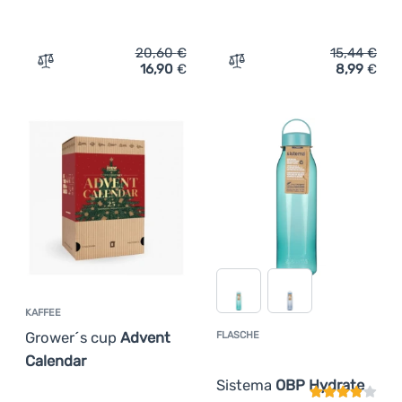
(
1
)
Hamaka.eu
(
2
)
Hydro Flask
Anmelden /
20,60
€
15,44
€
(
1
)
Intex
Registrieren
16,90
€
8,99
€
Zum Vergleich 'Aufblasbare Ente Intex Baby Duck Ride-O
Zum Vergleich 'Flasche Reg
(
4
)
Kupilka
(
2
)
Light My Fire
(
1
)
Mestic
(
1
)
MM Hygiene
(
1
)
Nalgene
(
4
)
Omada
(
2
)
Outwell
(
1
)
P. Licinberg
(
2
)
Pinguin
KAFFEE
Grower´s cup
Advent
FLASCHE
Kundenbewer
(
1
)
Primus
Calendar
(
2
)
Salewa
Sistema
OBP Hydrate
(
3
)
Sea to Summit