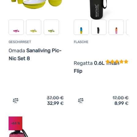
GESCHIRRSET
FLASCHE
Kundenbewer
Omada
Sanaliving Pic-
Nic Set 8
Regatta
0.6L Tritan
Flip
37,00
€
17,00
€
32,99
€
8,99
€
Zum Vergleich 'Geschirrset Omada Sanaliving Pic-Nic Se
Zum Vergleich 'Flasche Reg
-44
%