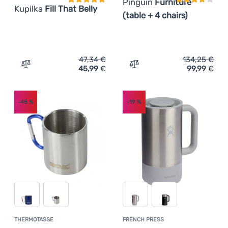
Pinguin
Furniture
Kupilka
Fill That Belly
(table + 4 chairs)
47,34
€
134,25
€
45,99
€
99,99
€
Zum Vergleich 'Geschirrset Kupilka Fill That Belly' hinzu
Zum Vergleich 'Sets Pingui
-45
%
-19
%
THERMOTASSE
FRENCH PRESS
Kundenbewertung
Kundenbewer