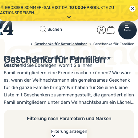
🌞 GROSSER SOMMER-SALE IST DA.
10 000+
PRODUKTE ZU
AKTIONSPREISEN.
Alle Aktionen
Startseite
Benutzerber
Warenkor
🤫 - 10 % AUF AUSGEWÄHLTE CAMPING- & WANDERAUSRÜSTUNG.
Suchen
Menu
Anmelden
Warenkorb
CODE
OUT10
NUTZEN.
Sale
Geschenke für Naturliebhaber
Geschenke für Familien
4campingshop.de
🌞 GROSSER SOMMER-SALE IST DA.
10 000+
PRODUKTE ZU
AKTIONSPREISEN.
Geschenke für Familien
Schenken Sie Ihrer Familie ein originelles Outdoor-
Bekleidung
Geschenk!
Sie überlegen, womit Sie Ihren
Schuhe
Familienmitgliedern eine Freude machen können? Wie wäre
es, wenn der Weihnachtsmann ein gemeinsames Geschenk
Rucksäcke
für die ganze Familie bringt? Wir haben für Sie eine kleine
Liste mit Geschenken zusammengestellt, die garantiert allen
Schlafsäcke
Familienmitgliedern unter dem Weihnachtsbaum ein Lächeln
Isomatten
ins Gesicht zaubert.
Filterung nach Parametern und Marken
Zelte
Filterung anzeigen
Ausrüstung