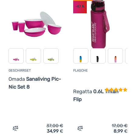
-47
%
GESCHIRRSET
FLASCHE
Kundenbewer
Omada
Sanaliving Pic-
Nic Set 8
Regatta
0.6L Tritan
Flip
37,00
€
17,00
€
34,99
€
8,99
€
Zum Vergleich 'Geschirrset Omada Sanaliving Pic-Nic Se
Zum Vergleich 'Flasche Reg