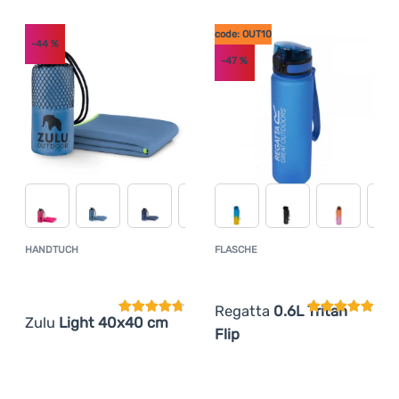
code: OUT10
-44
%
-47
%
HANDTUCH
FLASCHE
Kundenbewertung
Kundenbewer
Regatta
0.6L Tritan
Zulu
Light 40x40 cm
Flip