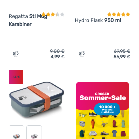
Regatta
Stl Mug
Hydro Flask
950 ml
Karabiner
9,00
€
69,95
€
4,99
€
56,99
€
Zum Vergleich 'Thermotasse Regatta Stl Mug Karabiner'
Zum Vergleich 'French Pre
-14
%