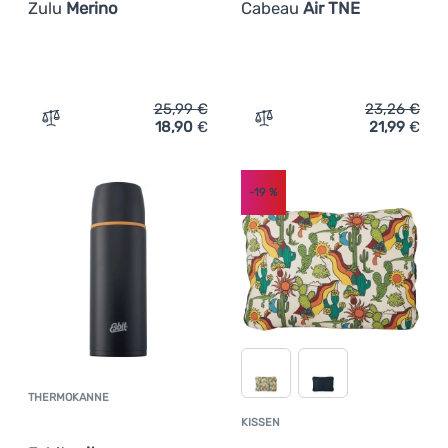
Zulu
Merino
Cabeau
Air TNE
25,99
€
23,26
€
18,90
€
21,99
€
Zum Vergleich 'Halswärmer Zulu Merino' hinzufügen
Zum Vergleich 'Nackenkis
-19
%
THERMOKANNE
Kundenbewertung
KISSEN
Kundenbewer