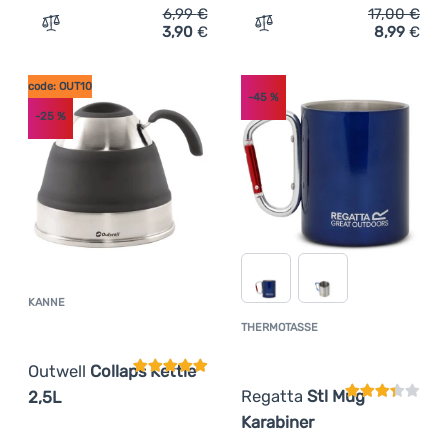
6,99
€
17,00
€
3,90
€
8,99
€
Zum Vergleich 'Handtuch Zulu Light 40x40 cm' hinzufü
Zum Vergleich 'Flasche Reg
code: OUT10
-45
%
-25
%
KANNE
Kundenbewertung
THERMOTASSE
Kundenbewer
Outwell
Collaps Kettle
Regatta
Stl Mug
2,5L
Karabiner