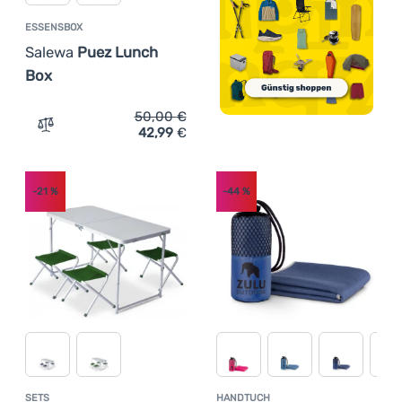
ESSENSBOX
Salewa
Puez Lunch
Box
50,00
€
42,99
€
Zum Vergleich 'Essensbox Salewa Puez Lunch Box' hinz
-21
%
-44
%
SETS
HANDTUCH
Kundenbewertung
Kundenbewer