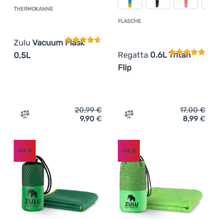
THERMOKANNE
Kundenbewertung
FLASCHE
Kundenbewer
Zulu
Vacuum Flask
Regatta
0.6L Tritan
0,5L
Flip
20,99
€
17,00
€
9,90
€
8,99
€
Zum Vergleich 'Thermokanne Zulu Vacuum Flask 0,5L' h
Zum Vergleich 'Flasche Reg
-44
%
-36
%