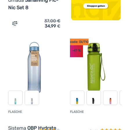
Nic Set 8
37,00
€
34,99
€
Zum Vergleich 'Geschirrset Omada Sanaliving Pic-Nic Se
code: OUT10
-47
%
FLASCHE
FLASCHE
Kundenbewertung
Kundenbewer
Sistema
OBP Hydrate