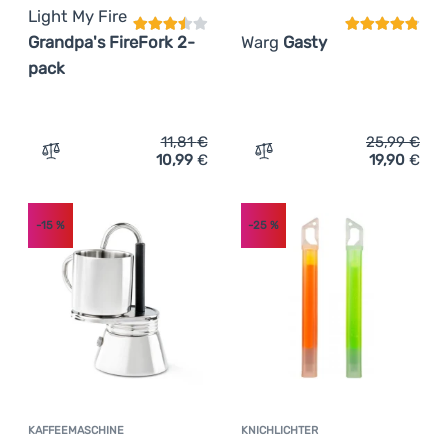
Light My Fire
Grandpa's FireFork 2-
Warg
Gasty
pack
11,81
€
25,99
€
10,99
€
19,90
€
Zum Vergleich 'Bratgabel Light My Fire Grandpa's FireFo
Zum Vergleich 'Outdoor-K
-15
%
-25
%
KAFFEEMASCHINE
KNICHLICHTER
Kundenbewer