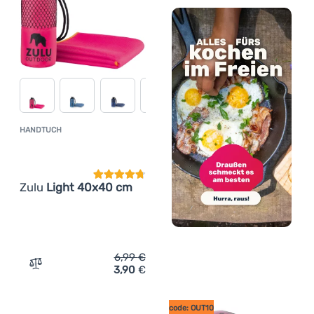
HANDTUCH
Kundenbewertung
Zulu
Light 40x40 cm
6,99
€
3,90
€
Zum Vergleich 'Handtuch Zulu Light 40x40 cm' hinzufü
code: OUT10