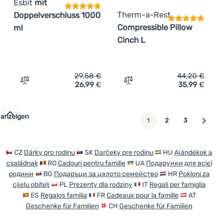
Esbit
mit
Therm-a-Rest
Doppelverschluss 1000
Compressible Pillow
ml
Cinch L
29,58
€
44,20
€
26,99
€
35,99
€
Zum Vergleich 'Thermokanne Esbit mit Doppelverschluss
Zum Vergleich 'Kissen The
 anzeigen
weiter
1
2
3
CZ
Dárky pro rodinu
SK
Darčeky pre rodinu
HU
Ajándékok a
családnak
RO
Cadouri pentru familie
UA
Подарунки для всієї
родини
BG
Подаръци за цялото семейство
HR
Pokloni za
cijelu obitelj
PL
Prezenty dla rodziny
IT
Regali per famiglia
ES
Regalos familia
FR
Cadeaux pour la famille
AT
Geschenke für Familien
CH
Geschenke für Familien