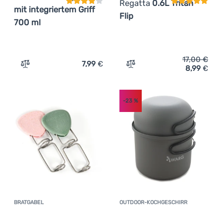
Regatta
0.6L Tritan
mit integriertem Griff
Flip
700 ml
17,00
€
7,99
€
8,99
€
Zum Vergleich 'Flasche Sistema OBP Hydrate mit integri
Zum Vergleich 'Flasche Reg
-23
%
BRATGABEL
OUTDOOR-KOCHGESCHIRR
Kundenbewertung
Kundenbewer