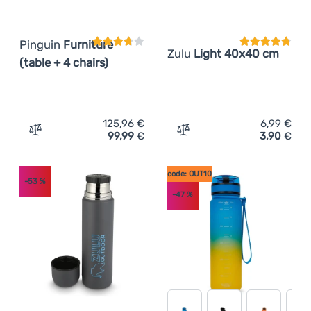
Pinguin
Furniture
Zulu
Light 40x40 cm
(table + 4 chairs)
125,96
€
6,99
€
99,99
€
3,90
€
Zum Vergleich 'Sets Pinguin Furniture (table + 4 chairs)'
Zum Vergleich 'Handtuch 
code: OUT10
-53
%
-47
%