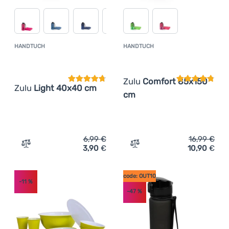
HANDTUCH
HANDTUCH
Kundenbewertung
Kundenbewer
Zulu
Comfort 85x150
Zulu
Light 40x40 cm
cm
6,99
€
16,99
€
3,90
€
10,90
€
Zum Vergleich 'Handtuch Zulu Light 40x40 cm' hinzufü
Zum Vergleich 'Handtuch 
code: OUT10
-11
%
-47
%