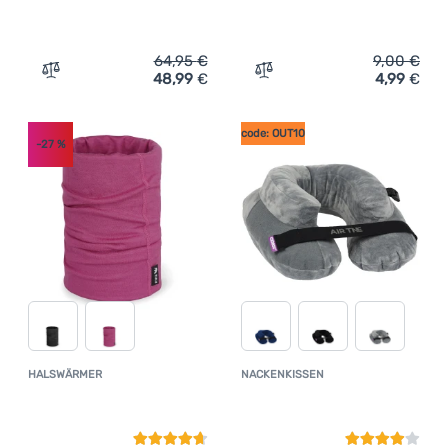
64,95
€
9,00
€
48,99
€
4,99
€
Zum Vergleich 'Kanne Outwell Collaps Kettle 2,5L' hinzu
Zum Vergleich 'Thermotass
code: OUT10
-27
%
HALSWÄRMER
NACKENKISSEN
Kundenbewertung
Kundenbewer