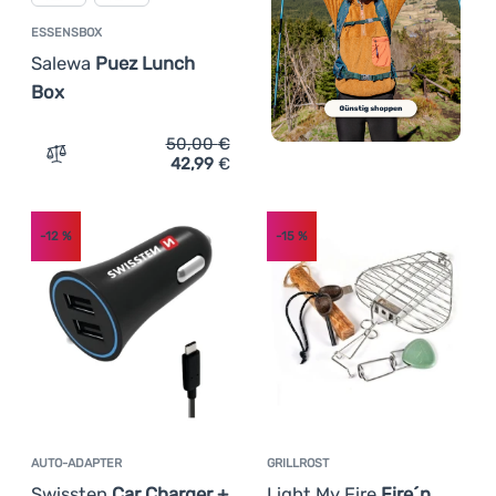
ESSENSBOX
Salewa
Puez Lunch
Box
50,00
€
42,99
€
Zum Vergleich 'Essensbox Salewa Puez Lunch Box' hinz
-12
%
-15
%
AUTO-ADAPTER
GRILLROST
Swissten
Car Charger +
Light My Fire
Fire´n