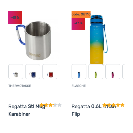
Anmelden /
code: OUT10
-45
%
Registrieren
-47
%
THERMOTASSE
FLASCHE
Kundenbewertung
Kundenbewer
Regatta
Stl Mug
Regatta
0.6L Tritan
Karabiner
Flip