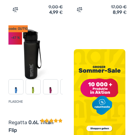
9,00
€
17,00
€
4,99
€
8,99
€
Zum Vergleich 'Thermotasse Regatta Stl Mug Karabiner'
Zum Vergleich 'Flasche Reg
code: OUT10
-47
%
FLASCHE
Kundenbewertung
Regatta
0.6L Tritan
Flip