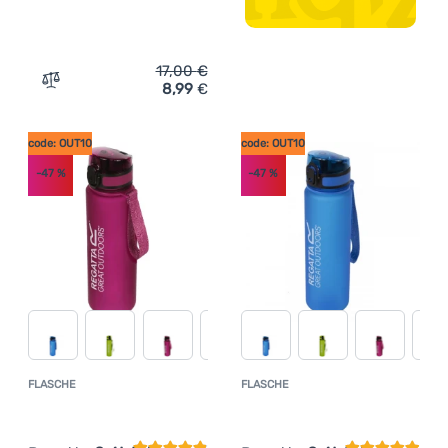
17,00
€
8,99
€
Zum Vergleich 'Flasche Regatta 0.6L Tritan Flip' hinzufü
code: OUT10
code: OUT10
-47
%
-47
%
FLASCHE
FLASCHE
Kundenbewertung
Kundenbewer