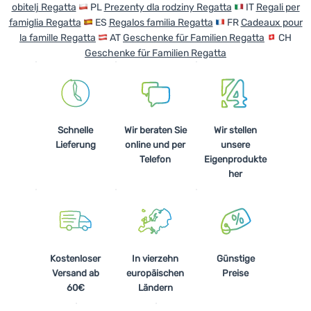
obitelj Regatta
PL
Prezenty dla rodziny Regatta
IT
Regali per
famiglia Regatta
ES
Regalos familia Regatta
FR
Cadeaux pour
la famille Regatta
AT
Geschenke für Familien Regatta
CH
Geschenke für Familien Regatta
Schnelle
Wir beraten Sie
Wir stellen
Lieferung
online und per
unsere
Telefon
Eigenprodukte
her
Kostenloser
In vierzehn
Günstige
Versand ab
europäischen
Preise
60€
Ländern