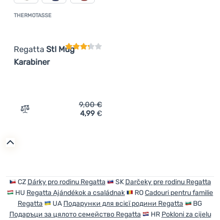
THERMOTASSE
Kundenbewertung
Regatta
Stl Mug
Karabiner
9,00
€
4,99
€
Zum Vergleich 'Thermotasse Regatta Stl Mug Karabiner'
CZ
Dárky pro rodinu Regatta
SK
Darčeky pre rodinu Regatta
HU
Regatta Ajándékok a családnak
RO
Cadouri pentru familie
Regatta
UA
Подарунки для всієї родини Regatta
BG
Подаръци за цялото семейство Regatta
HR
Pokloni za cijelu