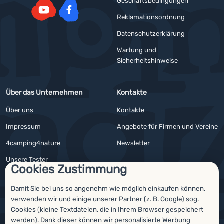
Geschäftsbedingungen
Reklamationsordnung
YouTube
Facebook
Datenschutzerklärung
Wartung und
Sicherheitshinweise
Über das Unternehmen
Kontakte
Über uns
Kontakte
Impressum
Angebote für Firmen und Vereine
4camping4nature
Newsletter
Unsere Tester
Cookies Zustimmung
Damit Sie bei uns so angenehm wie möglich einkaufen können,
verwenden wir und einige unserer
Partner
(z. B.
Google
) sog.
Auszeichnungen
Cookies (kleine Textdateien, die in Ihrem Browser gespeichert
werden). Dank dieser können wir personalisierte Werbung