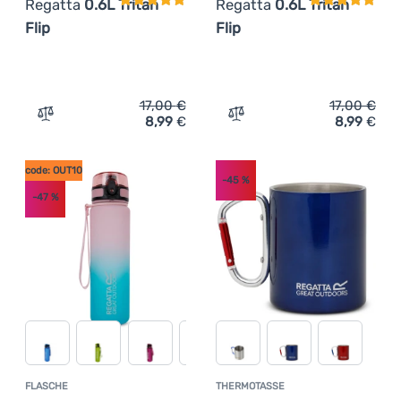
Regatta
0.6L Tritan
Regatta
0.6L Tritan
Flip
Flip
17,00
€
17,00
€
8,99
€
8,99
€
Zum Vergleich 'Flasche Regatta 0.6L Tritan Flip' hinzufü
Zum Vergleich 'Flasche Reg
code: OUT10
-45
%
-47
%
FLASCHE
THERMOTASSE
Kundenbewertung
Kundenbewer