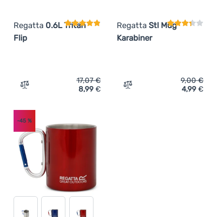
Regatta
0.6L Tritan
Regatta
Stl Mug
Flip
Karabiner
17,07
€
9,00
€
8,99
€
4,99
€
Zum Vergleich 'Flasche Regatta 0.6L Tritan Flip' hinzufü
Zum Vergleich 'Thermotass
-45
%