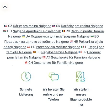
Anmelden /
Registrieren
CZ
Dárky pro rodinu Nalgene
SK
Darčeky pre rodinu Nalgene
HU
Nalgene Ajándékok a családnak
RO
Cadouri pentru familie
Nalgene
UA
Подарунки для всієї родини Nalgene
BG
Подаръци за цялото семейство Nalgene
HR
Pokloni za cijelu
obitelj Nalgene
PL
Prezenty dla rodziny Nalgene
IT
Regali per
famiglia Nalgene
ES
Regalos familia Nalgene
FR
Cadeaux
pour la famille Nalgene
AT
Geschenke für Familien Nalgene
CH
Geschenke für Familien Nalgene
Schnelle
Wir beraten Sie
Wir stellen
Lieferung
online und per
unsere
Telefon
Eigenprodukte
her