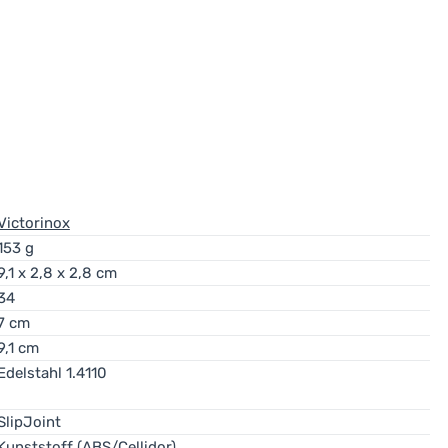
Victorinox
153 g
9,1 x 2,8 x 2,8 cm
34
7 cm
9,1 cm
Edelstahl 1.4110
SlipJoint
Kunststoff (ABS/Cellidor)