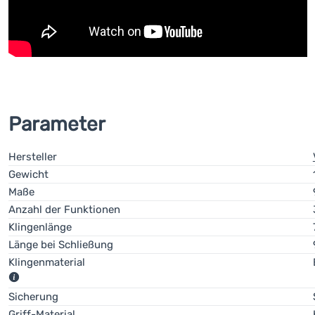
Parameter
Hersteller
Gewicht
Maße
Anzahl der Funktionen
Klingenlänge
Länge bei Schließung
Klingenmaterial
Welcher Stahl ist der beste für Messer?
Sicherung
Griff-Material