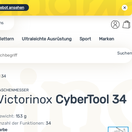
ebot ansehen
Benut
Wa
ns
N.
Entdecken
Anmelden
War
lettern
Ultraleichte Ausrüstung
Sport
Marken
ebot ansehen
Suchen
l 34
ASCHENMESSER
Victorinox
CyberTool 34
ewicht:
153 g
nzahl der Funktionen:
34
ariante wählen
arbe