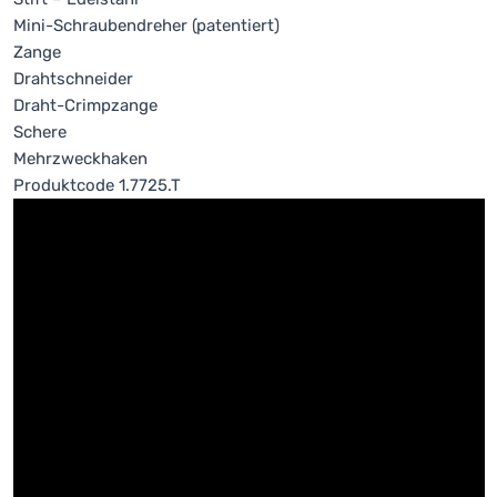
Mini-Schraubendreher (patentiert)
Zange
Drahtschneider
Draht-Crimpzange
Schere
Mehrzweckhaken
Produktcode 1.7725.T