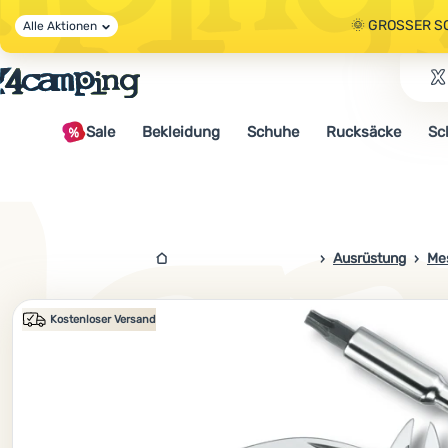
🌞 GROSSER S
Alle Aktionen
🤫 - 10 % AUF 
Sale
Bekleidung
Schuhe
Rucksäcke
Sc
🌞 GROSSER S
4campingshop.de
Ausrüstung
Mes
Foto
Kostenloser Versand