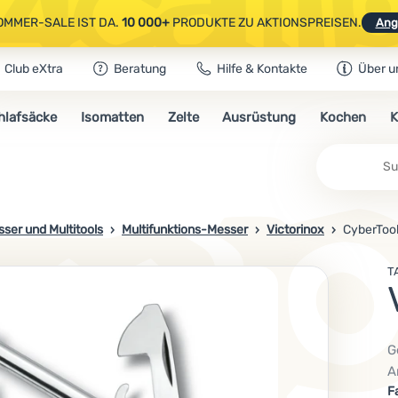
OMMER-SALE IST DA.
10 000+
PRODUKTE ZU AKTIONSPREISEN.
Ang
Club eXtra
Beratung
Hilfe & Kontakte
Über u
AUSGEWÄHLTE CAMPING- & WANDERAUSRÜSTUNG.
CODE
OUT10
NUTZE
hlafsäcke
Isomatten
Zelte
Ausrüstung
Kochen
K
OMMER-SALE IST DA.
10 000+
PRODUKTE ZU AKTIONSPREISEN.
Ang
ser und Multitools
Multifunktions-Messer
Victorinox
CyberToo
T
G
A
V
F