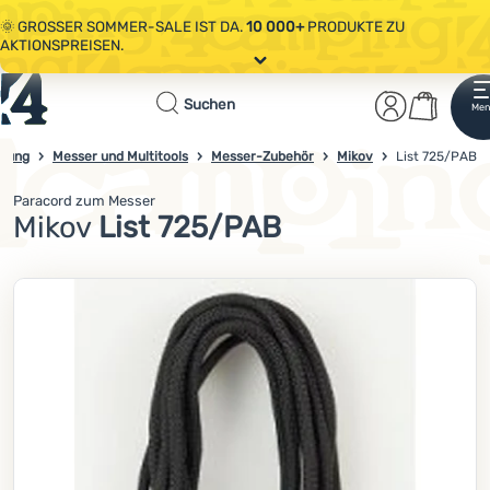
🌞 GROSSER SOMMER-SALE IST DA.
10 000+
PRODUKTE ZU
AKTIONSPREISEN.
Alle Aktionen
Startseite
Benutzer
Waren
🤫 - 10 % AUF AUSGEWÄHLTE CAMPING- & WANDERAUSRÜSTUNG.
COD
Suchen
Men
Anmelden
Warenkorb
OUT10
NUTZEN.
Sale
stung
Messer und Multitools
Messer-Zubehör
Mikov
4campingshop.de
List 725/PAB
🌞 GROSSER SOMMER-SALE IST DA.
10 000+
PRODUKTE ZU
AKTIONSPREISEN.
Paracord zum Messer
Paracord (Fallschirmschnur) Mikov Blatt 725/pab hergestellt 
Bekleidung
Mikov
List 725/PAB
Schuhe
Foto
Rucksäcke
Schlafsäcke
Isomatten
Zelte
Ausrüstung