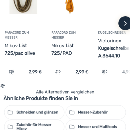
w
PARACORD ZUM
PARACORD ZUM
KUGELSCHREIBER
MESSER
MESSER
Victorinox
Mikov
List
Mikov
List
Kugelschreibe
725/pac olive
725/PAO
A.3644.10
2,99
€
2,99
€
4,9
Vergleichen
Vergleichen
Vergleichen
Alle Alternativen vergleichen
Ähnliche Produkte finden Sie in
Schneiden und glänzen
Messer-Zubehör
Zubehör für Messer
Messer und Multitools
Mikov