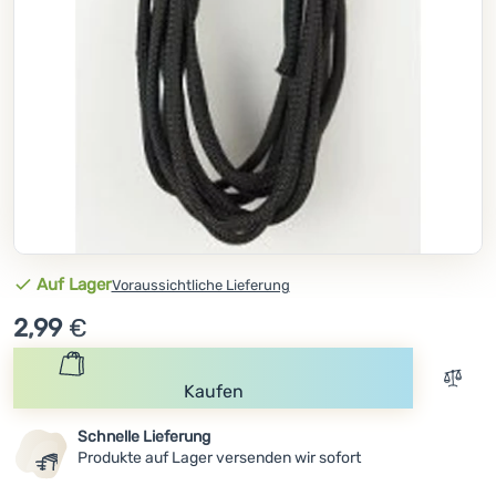
Kochen
Klettern
Ultraleichte
Ausrüstung
Sport
Marken
Club
Verfügbarkeit
Auf Lager
Voraussichtliche Lieferung
eXtra
2,99
€
Beratung
Hilfe &
Zum V
Kaufen
Kontakte
Schnelle Lieferung
Über
Produkte auf Lager versenden wir sofort
uns