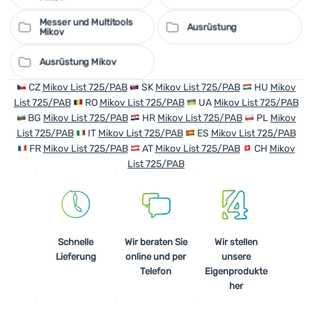
Messer und Multitools
Ausrüstung
Mikov
Ausrüstung Mikov
CZ
Mikov List 725/PAB
SK
Mikov List 725/PAB
HU
Mikov
List 725/PAB
RO
Mikov List 725/PAB
UA
Mikov List 725/PAB
BG
Mikov List 725/PAB
HR
Mikov List 725/PAB
PL
Mikov
List 725/PAB
IT
Mikov List 725/PAB
ES
Mikov List 725/PAB
FR
Mikov List 725/PAB
AT
Mikov List 725/PAB
CH
Mikov
List 725/PAB
Schnelle
Wir beraten Sie
Wir stellen
Lieferung
online und per
unsere
Telefon
Eigenprodukte
her