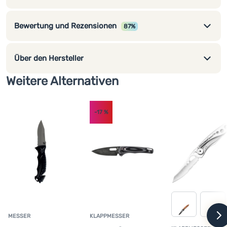
Beschneiden
Messer Victorinox enthält:
Bewertung und Rezensionen
87%
großes Klappmesser mit Öse zum Öffnen
Beschneiden
Schlüsselanhänger aus Edelstahl
Über den Hersteller
Pinzette
Weitere Alternativen
Zahnstocher
-17
%
MESSER
KLAPPMESSER
w