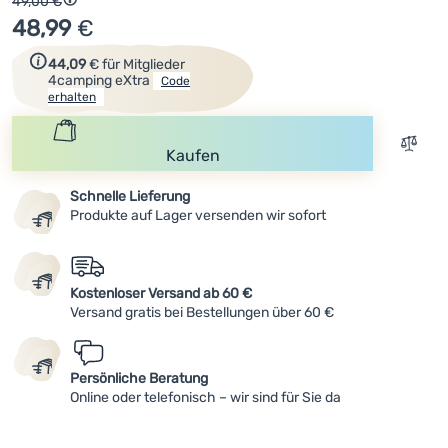
Ursprünglicher Preis
49,00
€
Rabatt berechnet vom niedrigsten Preis 30 Tage vor der V
48,99
€
Anmelden /
Zum Erhalt des Rabattcodes einfach registrieren.
44,09
€
für Mitglieder
Registrieren
4camping eXtra
Code
erhalten
Zum V
Kaufen
Schnelle Lieferung
Produkte auf Lager versenden wir sofort
Kostenloser Versand ab 60 €
Versand gratis bei Bestellungen über 60 €
Persönliche Beratung
Online oder telefonisch – wir sind für Sie da