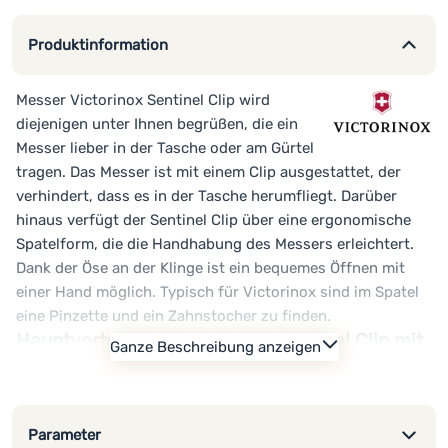
Produktinformation
Messer Victorinox Sentinel Clip wird
diejenigen unter Ihnen begrüßen, die ein
Messer lieber in der Tasche oder am Gürtel
tragen. Das Messer ist mit einem Clip ausgestattet, der
verhindert, dass es in der Tasche herumfliegt. Darüber
hinaus verfügt der Sentinel Clip über eine ergonomische
Spatelform, die die Handhabung des Messers erleichtert.
Dank der Öse an der Klinge ist ein bequemes Öffnen mit
einer Hand möglich. Typisch für Victorinox sind im Spatel
eine Pinzette und ein Zahnstocher zu finden.
Hauptvorteile des Victorinox Sentinel Clip mit
Ganze Beschreibung anzeigen
Ösenmesser:
Öse an der Klinge zum einfachen Öffnen
Liner Lock Sicherung
Parameter
ergonomische Griffform