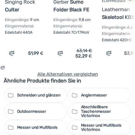
Singing Rock
Gerber
Sumo
KLAPPMESSER
Leatherman
Culter
Folder Black FE
Skeletool KBX
Klingenlänge:
9 cm
Klingenlänge:
9,8 cm
Klingenmaterial:
Klingenmaterial:
Klingenlänge:
6,6
Edelstahl 440A
Edelstahl 7Cr17MoV
Klingenmaterial:
Edelstahl 420HC
63,14
€
51,99
€
53,9
52,29
€
Vergleichen
Vergleichen
Vergleichen
Alle Alternativen vergleichen
Ähnliche Produkte finden Sie in
Schneiden und glänzen
Anglermesser
Abschließbare
Outdoormesser
Taschenmesser
Victorinox
Messer und Multitools
Messer und Multitools
Victorinox