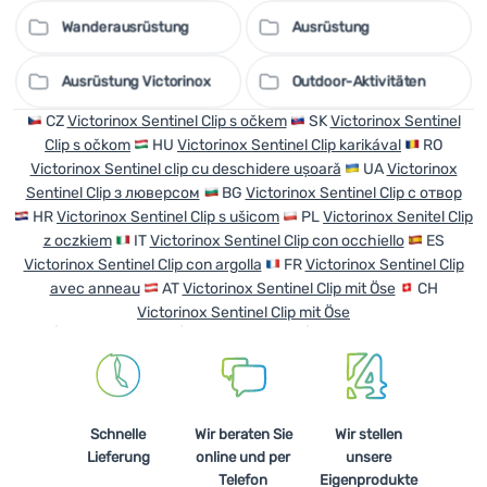
Wanderausrüstung
Ausrüstung
Ausrüstung Victorinox
Outdoor-Aktivitäten
CZ
Victorinox Sentinel Clip s očkem
SK
Victorinox Sentinel
Clip s očkom
HU
Victorinox Sentinel Clip karikával
RO
Victorinox Sentinel clip cu deschidere ușoară
UA
Victorinox
Sentinel Clip з люверсом
BG
Victorinox Sentinel Clip с отвор
HR
Victorinox Sentinel Clip s ušicom
PL
Victorinox Senitel Clip
z oczkiem
IT
Victorinox Sentinel Clip con occhiello
ES
Victorinox Sentinel Clip con argolla
FR
Victorinox Sentinel Clip
avec anneau
AT
Victorinox Sentinel Clip mit Öse
CH
Victorinox Sentinel Clip mit Öse
Schnelle
Wir beraten Sie
Wir stellen
Lieferung
online und per
unsere
Telefon
Eigenprodukte