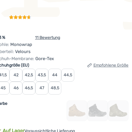
3 %
11 Bewertung
ohle:
Monowrap
berteil:
Velours
chuh-Membrane:
Gore-Tex
ariante wählen
chuhgröße (EU)
Empfohlene Größe
41,5
42
42,5
43,5
44
44,5
45
46
46,5
47
48,5
arbe
Auf Lager
Voraussichtliche Lieferung