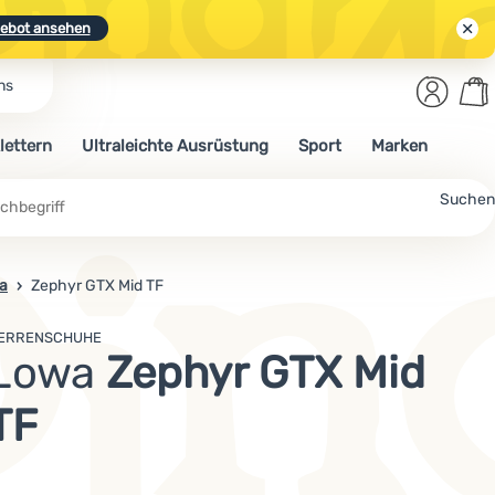
ebot ansehen
Benut
Wa
ns
N.
Entdecken
Anmelden
War
lettern
Ultraleichte Ausrüstung
Sport
Marken
ebot ansehen
Suchen
a
Zephyr GTX Mid TF
ERRENSCHUHE
Lowa
Zephyr GTX Mid
TF
Mehr lesen