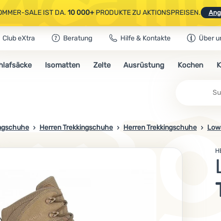
OMMER-SALE IST DA.
10 000+
PRODUKTE ZU AKTIONSPREISEN.
Ang
Club eXtra
Beratung
Hilfe & Kontakte
Über u
AUSGEWÄHLTE CAMPING- & WANDERAUSRÜSTUNG.
CODE
OUT10
NUTZE
hlafsäcke
Isomatten
Zelte
Ausrüstung
Kochen
K
OMMER-SALE IST DA.
10 000+
PRODUKTE ZU AKTIONSPREISEN.
Ang
ingschuhe
Herren Trekkingschuhe
Herren Trekkingschuhe
Low
H