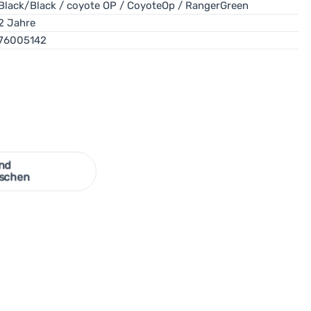
oft mit einer Kletterzone im Zehenbereich. Erhöhte Widerstandsf
e Passform wünschen, aber auch Unterstützung und Dämpfung be
Black/Black / coyote OP / CoyoteOp / RangerGreen
nee und Eis, oft kompatibel mit Steigeisen.
die Fußmuskulatur stärken und den Untergrund unter den Füßen 
2 Jahre
76005142
nd
schen