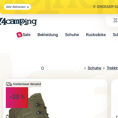
🌞 GROSSER S
Alle Aktionen
🤫 - 10 % AUF 
Sale
Bekleidung
Schuhe
Rucksäcke
Sc
🌞 GROSSER S
4campingshop.de
Schuhe
Trekk
Foto
Kostenloser Versand
-23
%