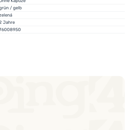
Ohne Kapuze
grün / gelb
zelená
2 Jahre
76008950