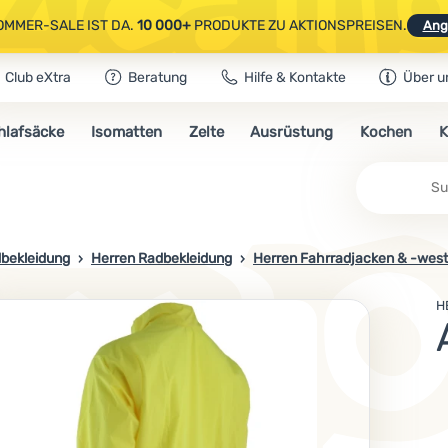
OMMER-SALE IST DA.
10 000+
PRODUKTE ZU AKTIONSPREISEN.
Ang
Club eXtra
Beratung
Hilfe & Kontakte
Über u
AUSGEWÄHLTE CAMPING- & WANDERAUSRÜSTUNG.
CODE
OUT10
NUTZE
hlafsäcke
Isomatten
Zelte
Ausrüstung
Kochen
K
OMMER-SALE IST DA.
10 000+
PRODUKTE ZU AKTIONSPREISEN.
Ang
bekleidung
Herren Radbekleidung
Herren Fahrradjacken & -wes
H