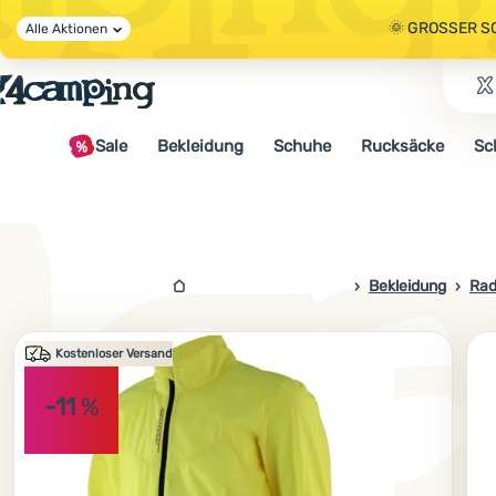
🌞 GROSSER S
Alle Aktionen
🤫 - 10 % AUF 
Sale
Bekleidung
Schuhe
Rucksäcke
Sc
🌞 GROSSER S
4campingshop.de
Bekleidung
Rad
Foto
Kostenloser Versand
-11
%