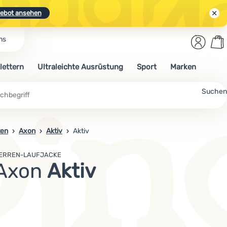
ebot ansehen
Benut
Wa
ns
N.
Entdecken
Anmelden
War
lettern
Ultraleichte Ausrüstung
Sport
Marken
ebot ansehen
Suchen
ten
Axon
Aktiv
Aktiv
ERREN-LAUFJACKE
Axon
Aktiv
Mehr lesen