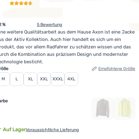
2 %
5 Bewertung
ine weitere Qualitätsarbeit aus dem Hause Axon ist eine Jacke
us der Aktiv Kollektion. Auch hier handelt es sich um ein
rodukt, das vor allem Radfahrer zu schätzen wissen und das
urch die Kombination aus präzisem Design und modernster
echnologie besticht.
ariante wählen
röße
Empfohlene Größe
M
L
XL
XXL
XXXL
4XL
arbe
Verfügbarkeit
Auf Lager
Voraussichtliche Lieferung