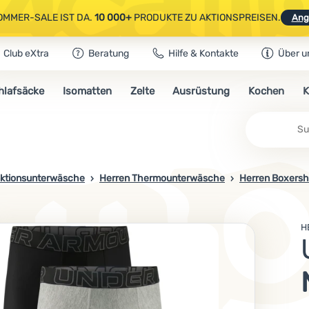
OMMER-SALE IST DA.
10 000+
PRODUKTE ZU AKTIONSPREISEN.
Ang
Club eXtra
Beratung
Hilfe & Kontakte
Über u
AUSGEWÄHLTE CAMPING- & WANDERAUSRÜSTUNG.
CODE
OUT10
NUTZE
hlafsäcke
Isomatten
Zelte
Ausrüstung
Kochen
K
OMMER-SALE IST DA.
10 000+
PRODUKTE ZU AKTIONSPREISEN.
Ang
ktionsunterwäsche
Herren Thermounterwäsche
Herren Boxersh
H