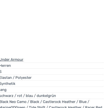
Under Armour
Herren
S
Elastan / Polyester
Synthetik
lang
schwarz / rot / blau / dunkelgrün
Black Neo Camo / Black / Castlerock Heather / Blue /
MarineODGreen / Tide Shift / Castlerock Heather / Racer Red