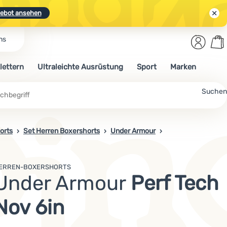
ebot ansehen
Benut
Wa
ns
N.
Entdecken
Anmelden
War
lettern
Ultraleichte Ausrüstung
Sport
Marken
ebot ansehen
Suchen
orts
Set Herren Boxershorts
Under Armour
ERREN-BOXERSHORTS
Under Armour
Perf Tech
Nov 6in