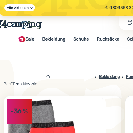
🌞 GROSSER S
Alle Aktionen
🤫 - 10 % AUF 
Sale
Bekleidung
Schuhe
Rucksäcke
Sc
🌞 GROSSER S
4campingshop.de
Bekleidung
Fun
Perf Tech Nov 6in
Foto
-36
%