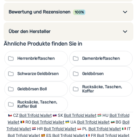
Bewertung und Rezensionen
100%
Über den Hersteller
Ähnliche Produkte finden Sie in
Herrenbrieftaschen
Damenbrieftaschen
Schwarze Geldbörsen
Geldbörsen
Rucksäcke, Taschen,
Geldbörsen Boll
Koffer
Rucksäcke, Taschen,
Koffer Boll
CZ
Boll Trifold Wallet
SK
Boll Trifold Wallet
HU
Boll Trifold
Wallet
RO
Boll Trifold Wallet
UA
Boll Trifold Wallet
BG
Boll
Trifold Wallet
HR
Boll Trifold Wallet
PL
Boll Trifold Wallet
IT
Boll Trifold Wallet
ES
Boll Trifold Wallet
FR
Boll Trifold Wallet