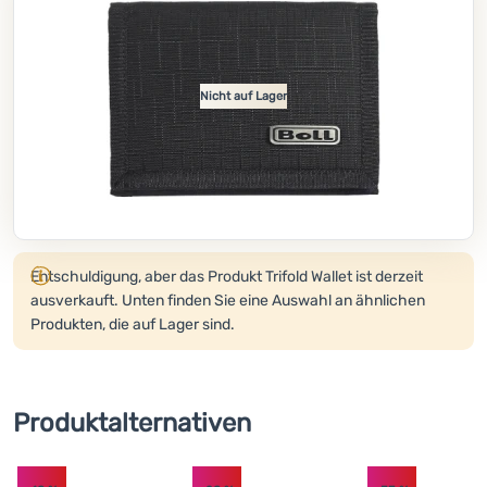
Kochen
Klettern
Nicht auf Lager
Ultraleichte
Ausrüstung
Sport
Marken
Produkt wird nicht mehr verkauft.
Club
Entschuldigung, aber das Produkt Trifold Wallet ist derzeit
eXtra
ausverkauft. Unten finden Sie eine Auswahl an ähnlichen
Produkten, die auf Lager sind.
Beratung
Hilfe &
Kontakte
Produktalternativen
Über
uns