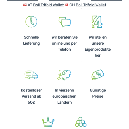
AT
Boll Trifold Wallet
CH
Boll Trifold Wallet
Schnelle
Wir beraten Sie
Wir stellen
Lieferung
online und per
unsere
Telefon
Eigenprodukte
her
Kostenloser
In vierzehn
Günstige
Versand ab
europäischen
Preise
60€
Ländern