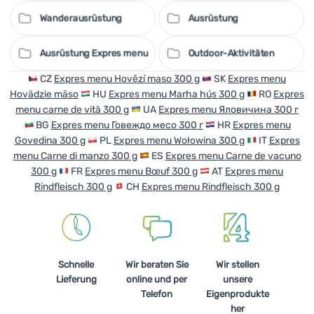
werden. In der Natur können Sie zum Aufwärmen des
Wanderausrüstung
Ausrüstung
Beutels eine Wärmflasche verwenden oder die
Selbsterwärmung ausnutzen.
Ausrüstung Expres menu
Outdoor-Aktivitäten
Essen im Wasserkocher zubereiten (cz):
CZ
Expres menu Hovězí maso 300 g
SK
Expres menu
Hovädzie mäso
HU
Expres menu Marha hús 300 g
RO
Expres
menu carne de vită 300 g
UA
Expres menu Яловичина 300 г
BG
Expres menu Говеждо месо 300 г
HR
Expres menu
Govedina 300 g
PL
Expres menu Wołowina 300 g
IT
Expres
menu Carne di manzo 300 g
ES
Expres menu Carne de vacuno
300 g
FR
Expres menu Bœuf 300 g
AT
Expres menu
Rindfleisch 300 g
CH
Expres menu Rindfleisch 300 g
Schnelle
Wir beraten Sie
Wir stellen
Lieferung
online und per
unsere
Telefon
Eigenprodukte
her