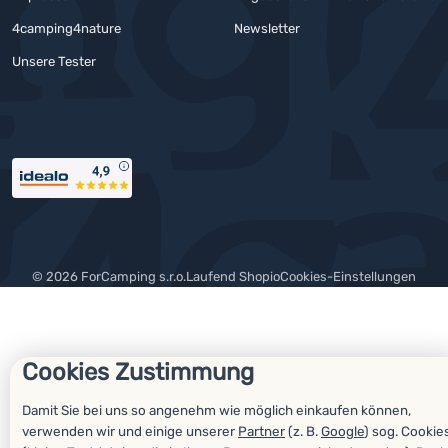
4camping4nature
Newsletter
Unsere Tester
Auszeichnungen
© 2026 ForCamping s.r.o.
laufend
Shopio
Cookies-Einstellungen
Cookies Zustimmung
Damit Sie bei uns so angenehm wie möglich einkaufen können,
verwenden wir und einige unserer
Partner
(z. B.
Google
) sog. Cookie