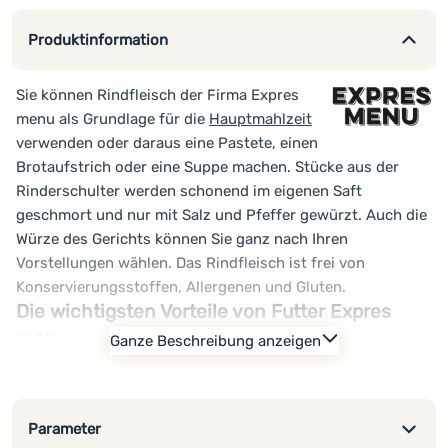
Produktinformation
Sie können Rindfleisch der Firma Expres
menu als Grundlage für die
Hauptmahlzeit
verwenden oder daraus eine Pastete, einen
Brotaufstrich oder eine Suppe machen. Stücke aus der
Rinderschulter werden schonend im eigenen Saft
geschmort und nur mit Salz und Pfeffer gewürzt. Auch die
Würze des Gerichts können Sie ganz nach Ihren
Vorstellungen wählen. Das Rindfleisch ist frei von
Konservierungsstoffen, Allergenen und Gluten.
Die wichtigsten Vorteile von Futter Expres
menu:
Ganze Beschreibung anzeigen
einfache Zubereitung
lange Haltbarkeit ohne Kühlung (Lagerung +1 bis +30°C)
ehrlich gekocht und sterilisiert in praktischen Beuteln
Parameter
ohne Verwendung von Konservierungsstoffen, Farbstoffen