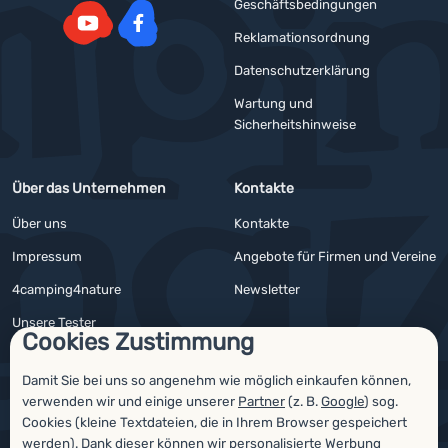
Geschäftsbedingungen
Reklamationsordnung
YouTube
Facebook
Datenschutzerklärung
Wartung und
Sicherheitshinweise
Über das Unternehmen
Kontakte
Über uns
Kontakte
Impressum
Angebote für Firmen und Vereine
4camping4nature
Newsletter
Unsere Tester
Cookies Zustimmung
Damit Sie bei uns so angenehm wie möglich einkaufen können,
verwenden wir und einige unserer
Partner
(z. B.
Google
) sog.
Auszeichnungen
Cookies (kleine Textdateien, die in Ihrem Browser gespeichert
werden). Dank dieser können wir personalisierte Werbung