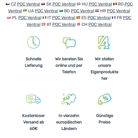
CZ
POC Ventral
SK
POC Ventral
HU
POC Ventral
RO
POC
Ventral
UA
POC Ventral
BG
POC Ventral
HR
POC Ventral
Anmelden /
PL
POC Ventral
IT
POC Ventral
ES
POC Ventral
FR
POC
Registrieren
Ventral
AT
POC Ventral
CH
POC Ventral
Schnelle
Wir beraten Sie
Wir stellen
Lieferung
online und per
unsere
Telefon
Eigenprodukte
her
Kostenloser
In vierzehn
Günstige
Versand ab
europäischen
Preise
60€
Ländern