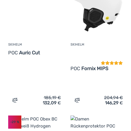
SKIHELM
SKIHELM
Kundenbewer
POC
Auric Cut
POC
Fornix MIPS
185,19
€
204,94
€
132,09
€
146,29
€
Zum Vergleich 'Skihelm POC Auric Cut' hinzufügen
Zum Vergleich 'Skihelm P
-29
%