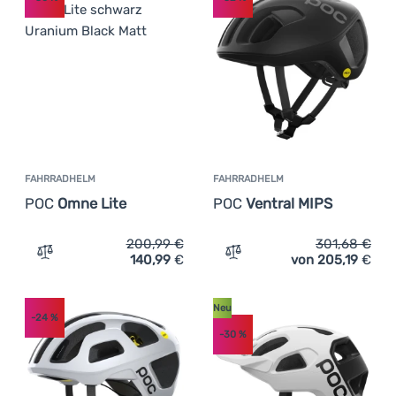
FAHRRADHELM
FAHRRADHELM
POC
Omne Lite
POC
Ventral MIPS
200,99
€
301,68
€
140,99
€
von 205,19
€
Zum Vergleich 'Fahrradhelm POC Omne Lite' hinzufügen
Zum Vergleich 'Fahrradhe
Neu
-24
%
-30
%