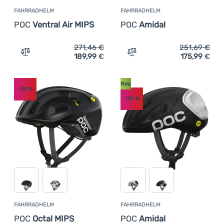
FAHRRADHELM
FAHRRADHELM
Wie wir Produkte einstufen
Anmelden /
POC
Ventral Air MIPS
POC
Amidal
Registrieren
271,46
€
251,69
€
189,99
€
175,99
€
Zum Vergleich 'Fahrradhelm POC Ventral Air MIPS' hinzu
Zum Vergleich 'Fahrradhe
Neu
-30
%
-30
%
FAHRRADHELM
FAHRRADHELM
POC
Octal MIPS
POC
Amidal