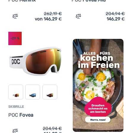
262,19
€
204,94
€
von 146,29
€
146,29
€
Zum Vergleich 'Skihelm POC Meninx' hinzufügen
Zum Vergleich 'Skibrille 
-29
%
SKIBRILLE
POC
Fovea
204,94
€