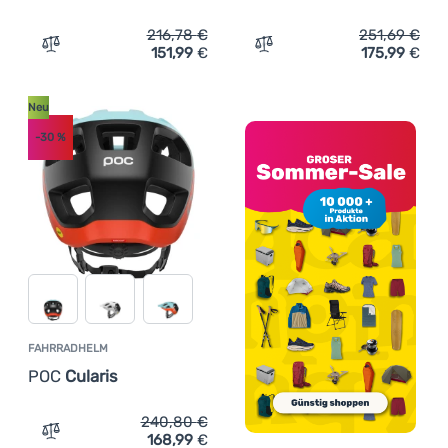
216,78
€
251,69
€
151,99
€
175,99
€
Zum Vergleich 'Fahrradhelm POC Octal MIPS' hinzufügen
Zum Vergleich 'Fahrradhe
Neu
-30
%
FAHRRADHELM
POC
Cularis
240,80
€
168,99
€
Zum Vergleich 'Fahrradhelm POC Cularis' hinzufügen