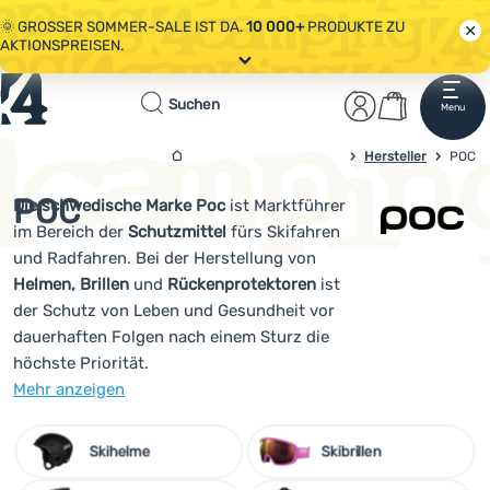
🌞 GROSSER SOMMER-SALE IST DA.
10 000+
PRODUKTE ZU
AKTIONSPREISEN.
Alle Aktionen
Startseite
Benutzerber
Warenkor
🤫 - 10 % AUF AUSGEWÄHLTE CAMPING- & WANDERAUSRÜSTUNG.
Suchen
Menu
Anmelden
Warenkorb
CODE
OUT10
NUTZEN.
Sale
4campingshop.de
Hersteller
POC
🌞 GROSSER SOMMER-SALE IST DA.
10 000+
PRODUKTE ZU
AKTIONSPREISEN.
POC
Die schwedische Marke
Poc
ist Marktführer
Bekleidung
im Bereich der
Schutzmittel
fürs Skifahren
Schuhe
und Radfahren. Bei der Herstellung von
Helmen, Brillen
und
Rückenprotektoren
ist
Rucksäcke
der Schutz von Leben und Gesundheit vor
dauerhaften Folgen nach einem Sturz die
Schlafsäcke
höchste Priorität.
Isomatten
Mehr anzeigen
Zelte
Skihelme
Skibrillen
Ausrüstung
n enger Zusammenarbeit mit weltweit angesehen