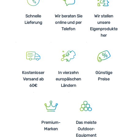
Schnelle
Wir beraten Sie
Wir stellen
Lieferung
online und per
unsere
Telefon
Eigenprodukte
her
Kostenloser
In vierzehn
Günstige
Versand ab
europäischen
Preise
60€
Ländern
Premium-
Das meiste
Marken
Outdoor-
Equipment