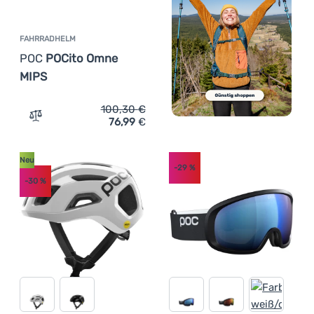
FAHRRADHELM
POC
POCito Omne
MIPS
100,30
€
76,99
€
Zum Vergleich 'Fahrradhelm POC POCito Omne MIPS' hi
Neu
-29
%
-30
%