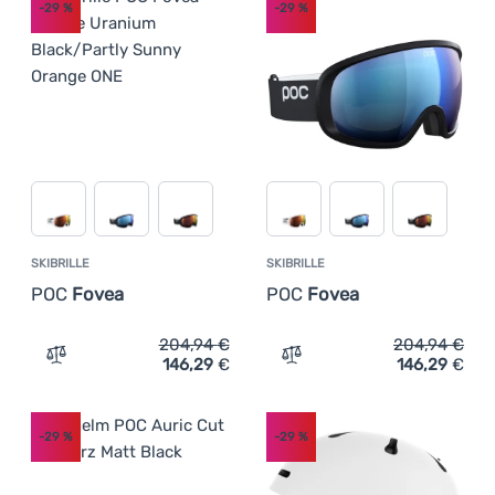
-29
%
-29
%
SKIBRILLE
SKIBRILLE
POC
Fovea
POC
Fovea
204,94
€
204,94
€
146,29
€
146,29
€
Zum Vergleich 'Skibrille POC Fovea' hinzufügen
Zum Vergleich 'Skibrille 
-29
%
-29
%