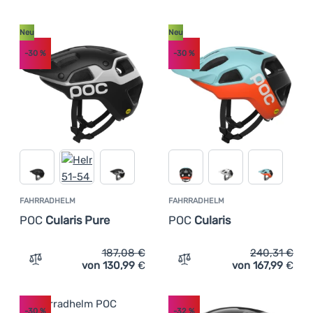
Neu
Neu
-30
%
-30
%
FAHRRADHELM
FAHRRADHELM
POC
Cularis Pure
POC
Cularis
187,08
€
240,31
€
von 130,99
€
von 167,99
€
Zum Vergleich 'Fahrradhelm POC Cularis Pure' hinzufüg
Zum Vergleich 'Fahrradhel
-30
%
-32
%