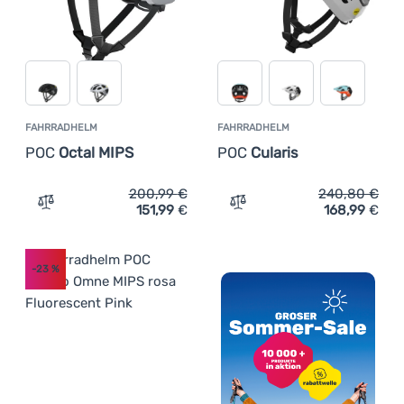
FAHRRADHELM
FAHRRADHELM
POC
Octal MIPS
POC
Cularis
200,99
€
240,80
€
151,99
€
168,99
€
Zum Vergleich 'Fahrradhelm POC Octal MIPS' hinzufügen
Zum Vergleich 'Fahrradhel
-23
%