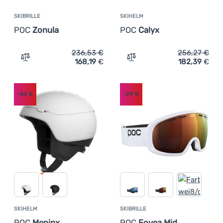
SKIBRILLE
SKIHELM
POC
Zonula
POC
Calyx
236,53
€
256,27
€
168,19
€
182,39
€
Zum Vergleich 'Skibrille POC Zonula' hinzufügen
Zum Vergleich 'Skihelm PO
-44
%
-29
%
SKIHELM
SKIBRILLE
POC
Meninx
POC
Fovea Mid