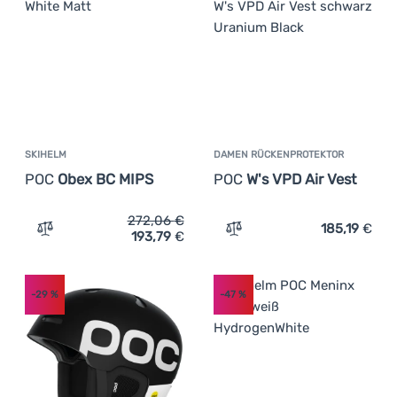
SKIHELM
DAMEN RÜCKENPROTEKTOR
POC
Obex BC MIPS
POC
W's VPD Air Vest
272,06
€
185,19
€
193,79
€
Zum Vergleich 'Skihelm POC Obex BC MIPS' hinzufügen
Zum Vergleich 'Damen Rüc
-29
%
-47
%