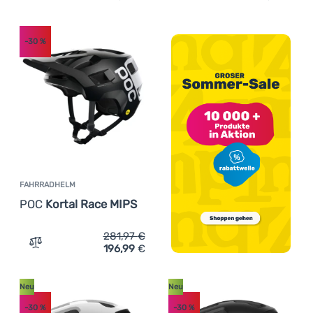
-30
%
FAHRRADHELM
POC
Kortal Race MIPS
281,97
€
196,99
€
Zum Vergleich 'Fahrradhelm POC Kortal Race MIPS' hinz
Neu
Neu
-30
%
-30
%