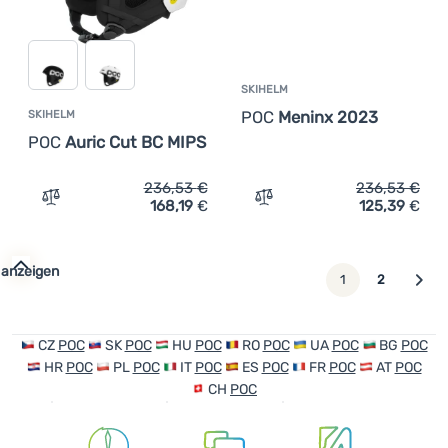
SKIHELM
POC
Meninx 2023
SKIHELM
POC
Auric Cut BC MIPS
236,53
€
236,53
€
168,19
€
125,39
€
Zum Vergleich 'Skihelm POC Auric Cut BC MIPS' hinzufü
Zum Vergleich 'Skihelm P
 anzeigen
weiter
1
2
CZ
POC
SK
POC
HU
POC
RO
POC
UA
POC
BG
POC
HR
POC
PL
POC
IT
POC
ES
POC
FR
POC
AT
POC
CH
POC