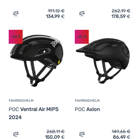
191,12
€
262,19
€
134,99
€
178,59
€
Zum Vergleich 'Fahrradhelm POC Omne Air MIPS' hinzuf
Zum Vergleich 'Fahrradhe
-44
%
-42
%
FAHRRADHELM
FAHRRADHELM
POC
Ventral Air MIPS
POC
Axion
2024
268,11
€
149,65
€
150,09
€
86,49
€
Zum Vergleich 'Fahrradhelm POC Ventral Air MIPS 2024'
Zum Vergleich 'Fahrradhe