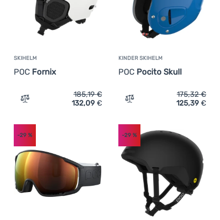
SKIHELM
KINDER SKIHELM
POC
Fornix
POC
Pocito Skull
185,19
€
175,32
€
132,09
€
125,39
€
Zum Vergleich 'Skihelm POC Fornix' hinzufügen
Zum Vergleich 'Kinder Ski
-29
%
-29
%