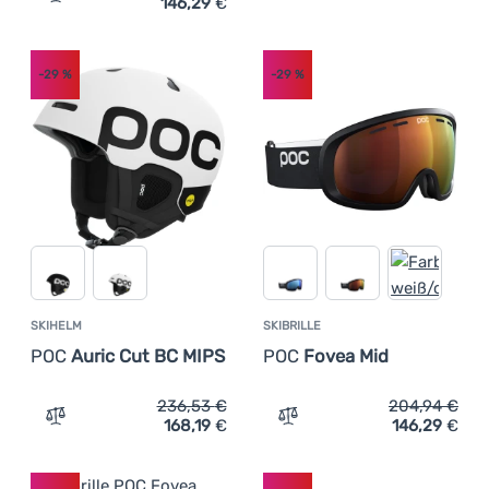
146,29
€
Zum Vergleich 'Skibrille POC Fovea' hinzufügen
-29
%
-29
%
SKIHELM
SKIBRILLE
POC
Auric Cut BC MIPS
POC
Fovea Mid
236,53
€
204,94
€
168,19
€
146,29
€
Zum Vergleich 'Skihelm POC Auric Cut BC MIPS' hinzufü
Zum Vergleich 'Skibrille 