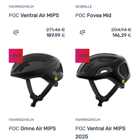
FAHRRADHELM
SKIBRILLE
POC
Ventral Air MIPS
POC
Fovea Mid
271,46
€
204,94
€
189,99
€
146,29
€
Zum Vergleich 'Fahrradhelm POC Ventral Air MIPS' hinzu
Zum Vergleich 'Skibrille 
-29
%
-32
%
FAHRRADHELM
FAHRRADHELM
POC
Omne Air MIPS
POC
Ventral Air MIPS
2025