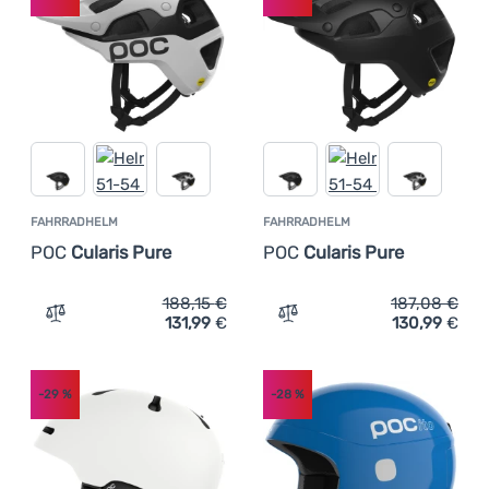
FAHRRADHELM
FAHRRADHELM
POC
Cularis Pure
POC
Cularis Pure
188,15
€
187,08
€
131,99
€
130,99
€
Zum Vergleich 'Fahrradhelm POC Cularis Pure' hinzufüg
Zum Vergleich 'Fahrradhel
-29
%
-28
%