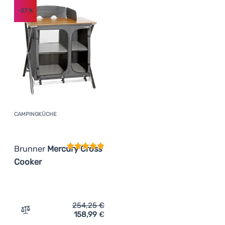
-37
%
Anmelden /
Registrieren
CAMPINGKÜCHE
Kundenbewertung
Brunner
Mercury Cross
Cooker
254,25
€
158,99
€
Zum Vergleich 'Campingküche Brunner Mercury Cross Co