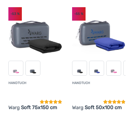
Anmelden /
-53
%
-55
%
Registrieren
HANDTUCH
HANDTUCH
Kundenbewertung
Kundenbewer
Warg
Soft 75x150 cm
Warg
Soft 50x100 cm