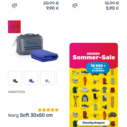
20,99
€
12,99
€
9,90
€
5,90
€
Zum Vergleich 'Handtuch Warg Soft 75x150 cm' hinzufü
Zum Vergleich 'Handtuch 
-57
%
HANDTUCH
Kundenbewertung
Warg
Soft 30x50 cm