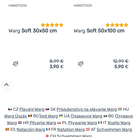
HANDTUCH
HANDTUCH
Kundenbewertung
Kundenbewer
Warg
Soft 30x50 cm
Warg
Soft 50x100 cm
8,99
€
12,99
€
3,90
€
5,90
€
Zum Vergleich 'Handtuch Warg Soft 30x50 cm' hinzufüg
Zum Vergleich 'Handtuch 
CZ
Plavání Warg
SK
Príslušenstvo na plávanie Warg
HU
Warg Úszás
RO
Înot Warg
UA
Плавання Warg
BG
Плуване
Warg
HR
Plivanje Warg
PL
Pływanie Warg
IT
Nuoto Warg
ES
Natación Warg
FR
Natation Warg
AT
Schwimmen Warg
CH
Schwimmen Warg