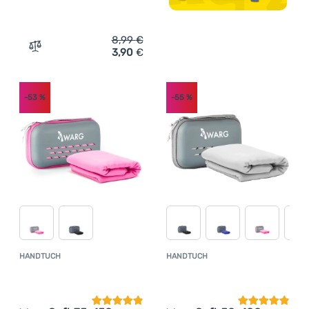
8,99
€
3,90
€
Zum Vergleich 'Handtuch Warg Soft 30x50 cm' hinzufüg
-53
%
-55
%
HANDTUCH
HANDTUCH
Kundenbewertung
Kundenbewer