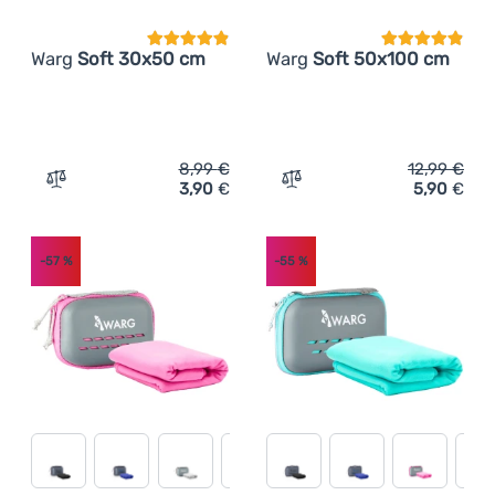
Warg
Soft 30x50 cm
Warg
Soft 50x100 cm
8,99
€
12,99
€
3,90
€
5,90
€
Zum Vergleich 'Handtuch Warg Soft 30x50 cm' hinzufüg
Zum Vergleich 'Handtuch 
-57
%
-55
%