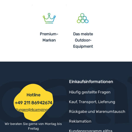
Anmelden /
Registrieren
Premium-
Das meiste
Marken
Outdoor-
Equipment
Einkaufsinformationen
Häufig gestellte Fragen
Hotline
Kauf, Transport, Lieferung
+49 211 86942674
bestellungen@4campingshop.de
Rückgabe und Warenumtausch
Reklamation
Wir beraten Sie gerne von Montag bis
Freitag
Kundenprogramm eXtra