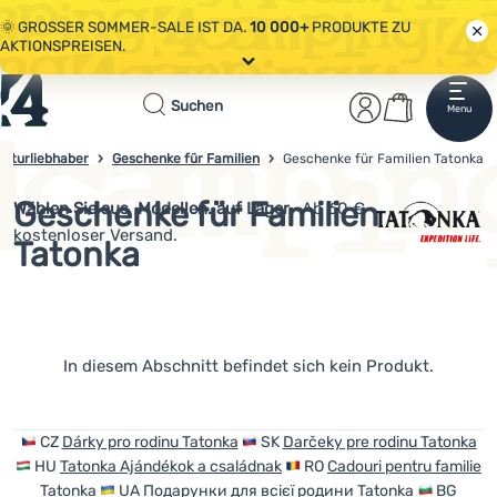
🌞 GROSSER SOMMER-SALE IST DA.
10 000+
PRODUKTE ZU
AKTIONSPREISEN.
Alle Aktionen
Startseite
Benutzerber
Warenkor
🤫 - 10 % AUF AUSGEWÄHLTE CAMPING- & WANDERAUSRÜSTUNG.
Suchen
Menu
Anmelden
Warenkorb
CODE
OUT10
NUTZEN.
Sale
Naturliebhaber
Geschenke für Familien
Geschenke für Familien Tatonka
4campingshop.de
🌞 GROSSER SOMMER-SALE IST DA.
10 000+
PRODUKTE ZU
AKTIONSPREISEN.
Geschenke für Familien
Wählen Sie aus
Modellen. auf Lager.
Ab 60 €
Bekleidung
kostenloser Versand.
Tatonka
Schuhe
Rucksäcke
Schlafsäcke
Produkte
In diesem Abschnitt befindet sich kein Produkt.
Isomatten
Zelte
CZ
Dárky pro rodinu Tatonka
SK
Darčeky pre rodinu Tatonka
HU
Tatonka Ajándékok a családnak
RO
Cadouri pentru familie
Ausrüstung
Tatonka
UA
Подарунки для всієї родини Tatonka
BG