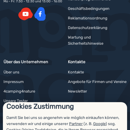
Mo - Fr: 7:30 - 12:30 und 13:00 - 16:00
Geschäftsbedingungen
Reklamationsordnung
YouTube
Facebook
Datenschutzerklärung
Wartung und
Sicherheitshinweise
Über das Unternehmen
Kontakte
Über uns
Kontakte
Impressum
Angebote für Firmen und Vereine
4camping4nature
Newsletter
Unsere Tester
Cookies Zustimmung
Damit Sie bei uns so angenehm wie möglich einkaufen können,
verwenden wir und einige unserer
Partner
(z. B.
Google
) sog.
Auszeichnungen
Cookies (kleine Textdateien, die in Ihrem Browser gespeichert