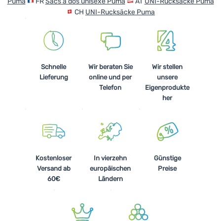
Puma
FR
Sacs à dos unisexe Puma
AT
UNI-Rucksäcke Puma
Kochen
CH
UNI-Rucksäcke Puma
Klettern
Ultraleichte
Ausrüstung
Schnelle
Wir beraten Sie
Wir stellen
Lieferung
online und per
unsere
Sport
Telefon
Eigenprodukte
her
Marken
Club
eXtra
Beratung
Kostenloser
In vierzehn
Günstige
Versand ab
europäischen
Preise
Hilfe &
60€
Ländern
Kontakte
Über
uns