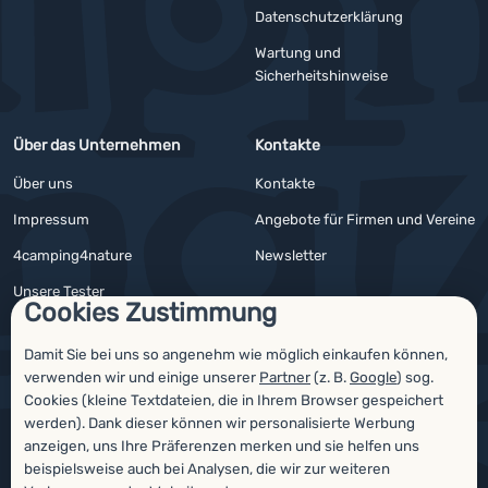
YouTube
Facebook
Datenschutzerklärung
Wartung und
Sicherheitshinweise
Über das Unternehmen
Kontakte
Über uns
Kontakte
Impressum
Angebote für Firmen und Vereine
4camping4nature
Newsletter
Unsere Tester
Cookies Zustimmung
Damit Sie bei uns so angenehm wie möglich einkaufen können,
verwenden wir und einige unserer
Partner
(z. B.
Google
) sog.
Auszeichnungen
Cookies (kleine Textdateien, die in Ihrem Browser gespeichert
werden). Dank dieser können wir personalisierte Werbung
anzeigen, uns Ihre Präferenzen merken und sie helfen uns
beispielsweise auch bei Analysen, die wir zur weiteren