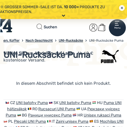
🌞 GROSSER SOMMER-SALE IST DA.
10 000+
PRODUKTE ZU
AKTIONSPREISEN.
Alle Aktionen
Startseite
Benutzerber
Warenkor
🤫 - 10 % AUF AUSGEWÄHLTE CAMPING- & WANDERAUSRÜSTUNG.
Suchen
Menu
Anmelden
Warenkorb
CODE
OUT10
NUTZEN.
Sale
chen, Koffer
Nach Geschlecht
UNI-Rucksäcke
4campingshop.de
UNI-Rucksäcke Puma
🌞 GROSSER SOMMER-SALE IST DA.
10 000+
PRODUKTE ZU
AKTIONSPREISEN.
UNI-Rucksäcke Puma
Wählen Sie aus
Modellen. auf Lager.
Ab 60 €
Bekleidung
kostenloser Versand.
Schuhe
Rucksäcke
Produkte
In diesem Abschnitt befindet sich kein Produkt.
Schlafsäcke
Isomatten
CZ
UNI batohy Puma
SK
UNI batohy Puma
HU
Puma UNI
hátizsákok
RO
Rucsacuri UNI Puma
UA
Рюкзаки унісекс
Zelte
Puma
BG
Раници унисекс Puma
HR
Unisex ruksaci Puma
PL
Plecaki UNI Puma
IT
Zaini unisex Puma
ES
Mochilas UNI
Ausrüstung