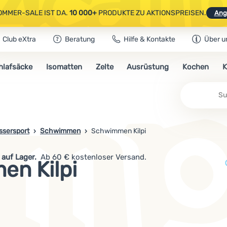
OMMER-SALE IST DA.
10 000+
PRODUKTE ZU AKTIONSPREISEN.
Ang
Club eXtra
Beratung
Hilfe & Kontakte
Über u
AUSGEWÄHLTE CAMPING- & WANDERAUSRÜSTUNG.
CODE
OUT10
NUTZE
hlafsäcke
Isomatten
Zelte
Ausrüstung
Kochen
K
OMMER-SALE IST DA.
10 000+
PRODUKTE ZU AKTIONSPREISEN.
Ang
ssersport
Schwimmen
Schwimmen Kilpi
Modellen. auf Lager.
Ab 60 € kostenloser Versand.
n Kilpi