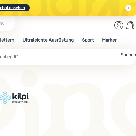
ebot ansehen
Benut
Wa
ns
N.
Entdecken
Anmelden
War
lettern
Ultraleichte Ausrüstung
Sport
Marken
ebot ansehen
Suchen