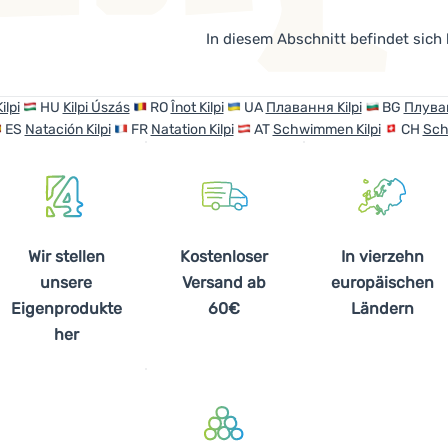
In diesem Abschnitt befindet sich
ilpi
HU
Kilpi Úszás
RO
Înot Kilpi
UA
Плавання Kilpi
BG
Плуван
ES
Natación Kilpi
FR
Natation Kilpi
AT
Schwimmen Kilpi
CH
Sch
Wir stellen
Kostenloser
In vierzehn
unsere
Versand ab
europäischen
Eigenprodukte
60€
Ländern
her