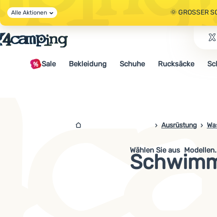
🌞 GROSSER S
Alle Aktionen
🤫 - 10 % AUF 
Sale
Bekleidung
Schuhe
Rucksäcke
Sc
🌞 GROSSER S
4campingshop.de
Ausrüstung
Wa
Wählen Sie aus
Schwimme