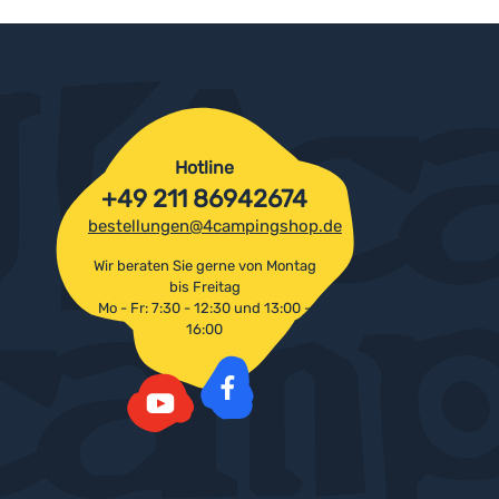
Hotline
+49 211 86942674
bestellungen@4campingshop.de
Wir beraten Sie gerne von Montag
bis Freitag
Mo - Fr: 7:30 - 12:30 und 13:00 -
16:00
Facebook
YouTube