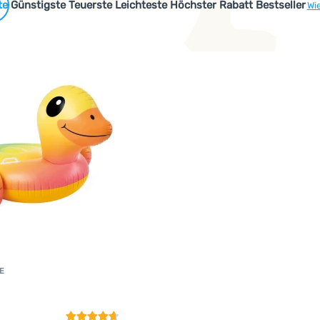
 Produkte
Günstigste
Teuerste
Leichteste
Höchster Rabatt
Bestseller
Wi
E
Kundenbewertung