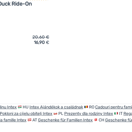
Duck Ride-On
20,60
€
16,90
€
ich 'Aufblasbare Ente Intex Baby Duck Ride-On' hinzufügen
inu Intex
HU
Intex Ajándékok a családnak
RO
Cadouri pentru famil
Pokloni za cijelu obitelj Intex
PL
Prezenty dla rodziny Intex
IT
Rega
a famille Intex
AT
Geschenke für Familien Intex
CH
Geschenke für