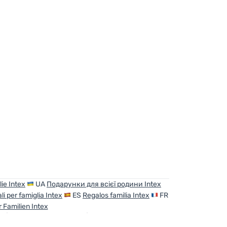
ie Intex
UA
Подарунки для всієї родини Intex
li per famiglia Intex
ES
Regalos familia Intex
FR
 Familien Intex