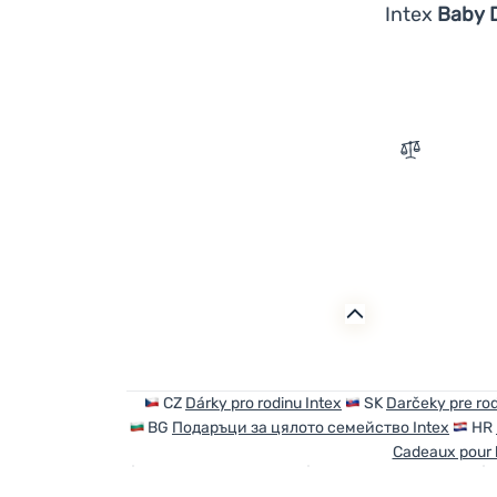
Intex
Baby 
Zum Vergle
CZ
Dárky pro rodinu Intex
SK
Darčeky pre rod
BG
Подаръци за цялото семейство Intex
HR
Cadeaux pour l