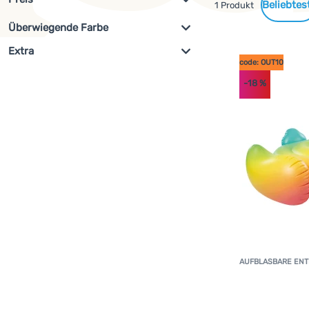
Gefundene
1 Produkt
Überwiegende Farbe
Filterung anzeigen
Produkte
€
€
Extra
az
Gelb
code: OUT10
code: OUT10
(
1
)
-18
%
AUFBLASBARE ENT