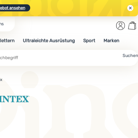
ebot ansehen
Benut
Wa
ns
N.
Entdecken
Anmelden
War
lettern
Ultraleichte Ausrüstung
Sport
Marken
ebot ansehen
Suchen
ex