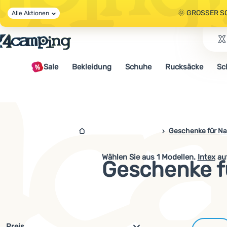
🌞 GROSSER S
Alle Aktionen
🤫 - 10 % AUF 
Sale
Bekleidung
Schuhe
Rucksäcke
Sc
🌞 GROSSER S
4campingshop.de
Geschenke für Na
Wählen Sie aus
1
Modellen.
Intex
auf
Geschenke fü
Filterung nach Parametern und 
Preis