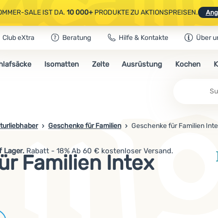
OMMER-SALE IST DA.
10 000+
PRODUKTE ZU AKTIONSPREISEN.
Ang
Club eXtra
Beratung
Hilfe & Kontakte
Über u
AUSGEWÄHLTE CAMPING- & WANDERAUSRÜSTUNG.
CODE
OUT10
NUTZE
hlafsäcke
Isomatten
Zelte
Ausrüstung
Kochen
K
OMMER-SALE IST DA.
10 000+
PRODUKTE ZU AKTIONSPREISEN.
Ang
turliebhaber
Geschenke für Familien
Geschenke für Familien Int
 Lager.
Rabatt - 18% Ab 60 € kostenloser Versand.
r Familien Intex
Marken