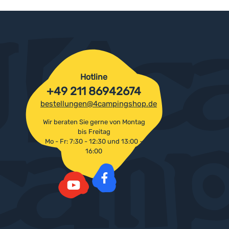
Hotline
+49 211 86942674
bestellungen@4campingshop.de
Wir beraten Sie gerne von Montag
bis Freitag
Mo - Fr: 7:30 - 12:30 und 13:00 -
16:00
Facebook
YouTube