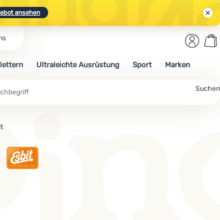
ebot ansehen
Benut
Wa
ns
N.
Entdecken
Anmelden
War
lettern
Ultraleichte Ausrüstung
Sport
Marken
ebot ansehen
Suchen
t