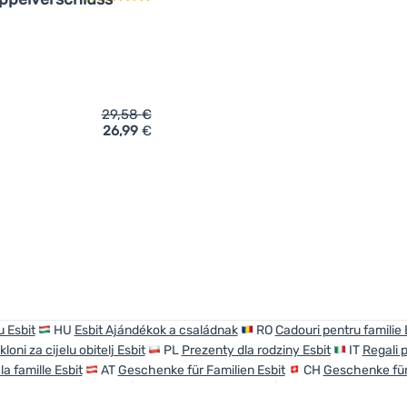
29,58
€
26,99
€
ich 'Thermokanne Esbit mit Doppelverschluss 1000 ml' hinzufü
 Esbit
HU
Esbit Ajándékok a családnak
RO
Cadouri pentru familie 
loni za cijelu obitelj Esbit
PL
Prezenty dla rodziny Esbit
IT
Regali p
a famille Esbit
AT
Geschenke für Familien Esbit
CH
Geschenke für 