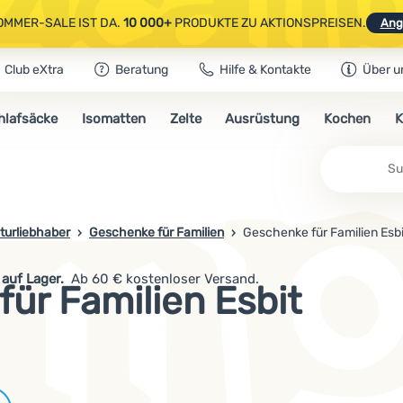
OMMER-SALE IST DA.
10 000+
PRODUKTE ZU AKTIONSPREISEN.
Ang
Club eXtra
Beratung
Hilfe & Kontakte
Über u
AUSGEWÄHLTE CAMPING- & WANDERAUSRÜSTUNG.
CODE
OUT10
NUTZE
hlafsäcke
Isomatten
Zelte
Ausrüstung
Kochen
K
OMMER-SALE IST DA.
10 000+
PRODUKTE ZU AKTIONSPREISEN.
Ang
turliebhaber
Geschenke für Familien
Geschenke für Familien Esbi
auf Lager.
Ab 60 € kostenloser Versand.
ür Familien Esbit
Marken