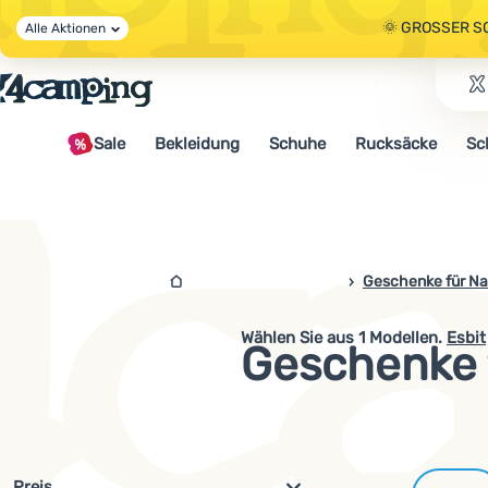
🌞 GROSSER S
Alle Aktionen
🤫 - 10 % AUF 
Sale
Bekleidung
Schuhe
Rucksäcke
Sc
🌞 GROSSER S
4campingshop.de
Geschenke für Na
Wählen Sie aus
1
Modellen.
Esbit
Geschenke f
Filterung nach Parametern und 
Preis