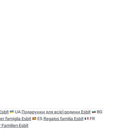
gen
Esbit
UA
Подарунки для всієї родини Esbit
BG
er famiglia Esbit
ES
Regalos familia Esbit
FR
Familien Esbit