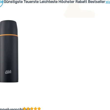
 Produkte
Günstigste
Teuerste
Leichteste
Höchster Rabatt
Bestseller
Wi
Kundenbewertung
ppelverschluss