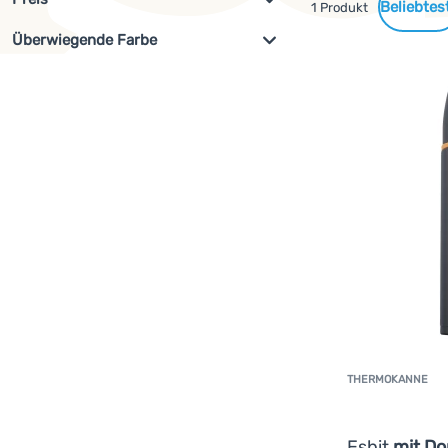
Gefundene
1 Produkt
Überwiegende Farbe
Filterung anzeigen
Produkte
€
€
az
Schwarz
THERMOKANNE
Esbit
mit Do