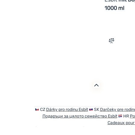
1000 ml
Zum Vergle
CZ
Dárky pro rodinu Esbit
SK
Darčeky pre rodinu
Подаръци за цялото семейство Esbit
HR
Pok
Cadeaux pour l