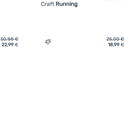
Craft
Running
30,88
€
25,00
€
22,99
€
18,99
€
tze Craft Hypervent' hinzufügen
Zum Vergleich 'Baseballmütze Craft Runn