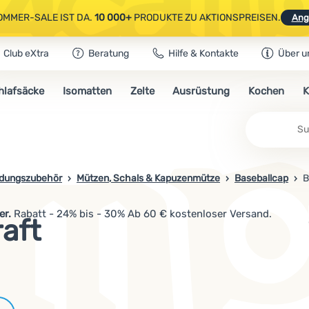
OMMER-SALE IST DA.
10 000+
PRODUKTE ZU AKTIONSPREISEN.
Ang
Club eXtra
Beratung
Hilfe & Kontakte
Über u
AUSGEWÄHLTE CAMPING- & WANDERAUSRÜSTUNG.
CODE
OUT10
NUTZE
hlafsäcke
Isomatten
Zelte
Ausrüstung
Kochen
K
OMMER-SALE IST DA.
10 000+
PRODUKTE ZU AKTIONSPREISEN.
Ang
idungszubehör
Mützen, Schals & Kapuzenmütze
Baseballcap
B
er.
Rabatt - 24% bis - 30% Ab 60 € kostenloser Versand.
aft
Marken