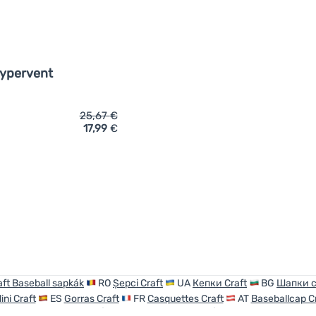
ypervent
25,67
€
17,99
€
ich 'Baseballmütze Craft PRO Hypervent' hinzufügen
aft Baseball sapkák
RO
Șepci Craft
UA
Кепки Craft
BG
Шапки с
ini Craft
ES
Gorras Craft
FR
Casquettes Craft
AT
Baseballcap C