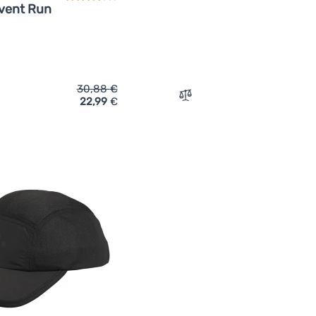
vent Run
30,88
€
22,99
€
ich 'Baseballmütze Craft Hypervent Run' hinzufügen
Zum Vergleich 'Baseballmü