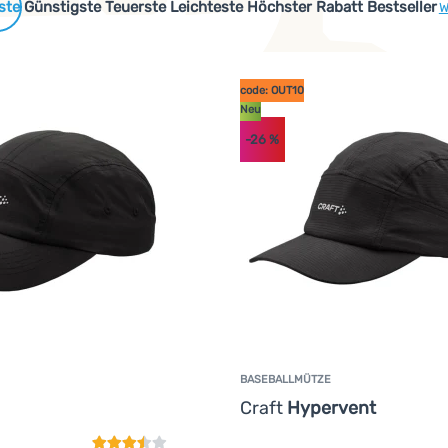
 Produkte
Günstigste
Teuerste
Leichteste
Höchster Rabatt
Bestseller
W
code: OUT10
Neu
-26
%
BASEBALLMÜTZE
Kundenbewertung
Craft
Hypervent