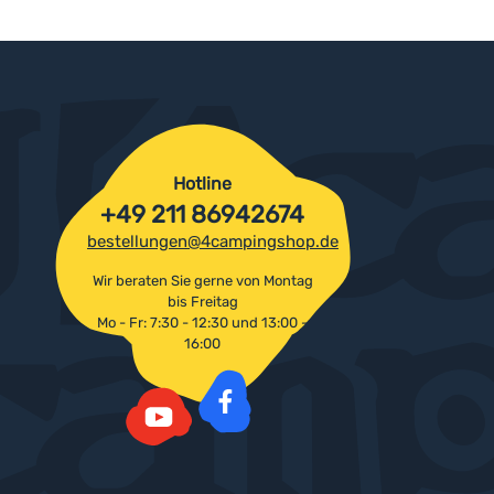
Hotline
+49 211 86942674
bestellungen@4campingshop.de
Wir beraten Sie gerne von Montag
bis Freitag
Mo - Fr: 7:30 - 12:30 und 13:00 -
16:00
Facebook
YouTube