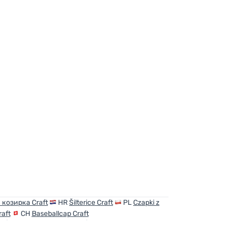
 козирка Craft
HR
Šilterice Craft
PL
Czapki z
raft
CH
Baseballcap Craft