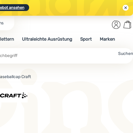
ebot ansehen
Benut
Wa
ns
N.
Entdecken
Anmelden
War
lettern
Ultraleichte Ausrüstung
Sport
Marken
ebot ansehen
Suchen
aseballcap Craft