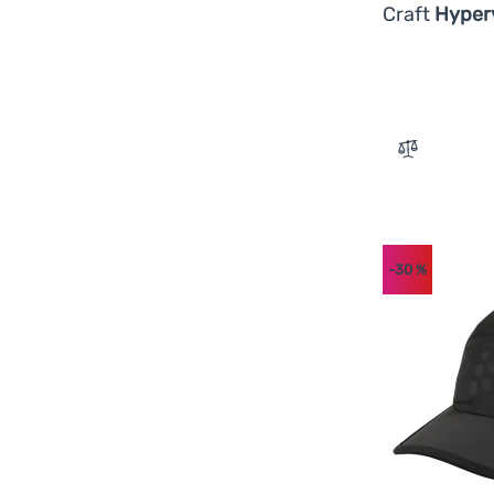
Craft
Hyper
Zum Vergle
-30
%