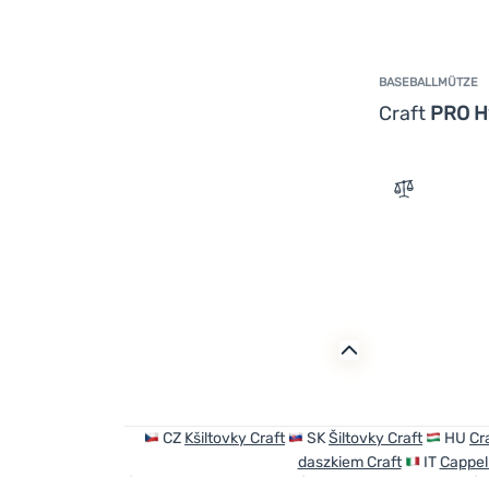
BASEBALLMÜTZE
Craft
PRO H
Zum Vergle
CZ
Kšiltovky Craft
SK
Šiltovky Craft
HU
Cr
daszkiem Craft
IT
Cappell