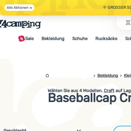
🌞 GROSSER S
Alle Aktionen
🤫 - 10 % AUF 
Sale
Bekleidung
Schuhe
Rucksäcke
Sc
🌞 GROSSER S
4campingshop.de
Bekleidung
Kle
Wählen Sie aus
4
Modellen.
Craft
auf Lag
Baseballcap Cr
Filterung nach Parametern und 
Geschlecht