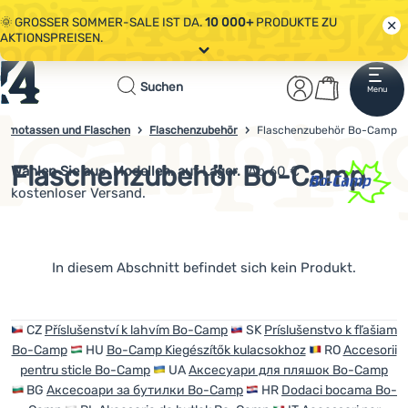
🌞 GROSSER SOMMER-SALE IST DA.
10 000+
PRODUKTE ZU
AKTIONSPREISEN.
Alle Aktionen
Startseite
Benutzerber
Warenkor
🤫 - 10 % AUF AUSGEWÄHLTE CAMPING- & WANDERAUSRÜSTUNG.
Suchen
Menu
Anmelden
Warenkorb
CODE
OUT10
NUTZEN.
Sale
ermotassen und Flaschen
Flaschenzubehör
Flaschenzubehör Bo-Camp
4campingshop.de
🌞 GROSSER SOMMER-SALE IST DA.
10 000+
PRODUKTE ZU
AKTIONSPREISEN.
Flaschenzubehör Bo-Camp
Wählen Sie aus
Modellen. auf Lager.
Ab 60 €
Bekleidung
kostenloser Versand.
Schuhe
Rucksäcke
Produkte
In diesem Abschnitt befindet sich kein Produkt.
Schlafsäcke
Isomatten
CZ
Příslušenství k lahvím Bo-Camp
SK
Príslušenstvo k fľašiam
Bo-Camp
HU
Bo-Camp Kiegészítők kulacsokhoz
RO
Accesorii
Zelte
pentru sticle Bo-Camp
UA
Аксесуари для пляшок Bo-Camp
BG
Аксесоари за бутилки Bo-Camp
HR
Dodaci bocama Bo-
Ausrüstung