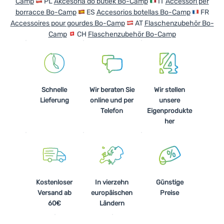
Camp
PL
Akcesoria do butlek Bo-Camp
IT
Accessori per
Kochen
borracce Bo-Camp
ES
Accesorios botellas Bo-Camp
FR
Accessoires pour gourdes Bo-Camp
AT
Flaschenzubehör Bo-
Klettern
Camp
CH
Flaschenzubehör Bo-Camp
Ultraleichte
Ausrüstung
Sport
Schnelle
Wir beraten Sie
Wir stellen
Lieferung
online und per
unsere
Marken
Telefon
Eigenprodukte
Club
her
eXtra
Beratung
Hilfe &
Kostenloser
In vierzehn
Günstige
Kontakte
Versand ab
europäischen
Preise
Über
60€
Ländern
uns