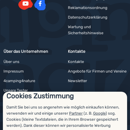
Reklamationsordnung
YouTube
Facebook
Datenschutzerklärung
Wartung und
Sicherheitshinweise
Über das Unternehmen
Kontakte
Über uns
Kontakte
Impressum
Angebote für Firmen und Vereine
4camping4nature
Newsletter
Unsere Tester
Cookies Zustimmung
Damit Sie bei uns so angenehm wie möglich einkaufen können,
verwenden wir und einige unserer
Partner
(z. B.
Google
) sog.
Auszeichnungen
Cookies (kleine Textdateien, die in Ihrem Browser gespeichert
werden). Dank dieser können wir personalisierte Werbung