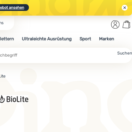
ebot ansehen
Benut
Wa
ns
N.
Entdecken
Anmelden
War
lettern
Ultraleichte Ausrüstung
Sport
Marken
ebot ansehen
Suchen
ite