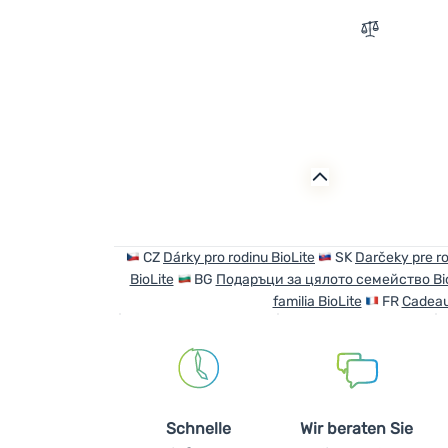
Zum Verglei
CZ
Dárky pro rodinu BioLite
SK
Darčeky pre ro
BioLite
BG
Подаръци за цялото семейство Bio
familia BioLite
FR
Cadeaux
Schnelle
Wir beraten Sie