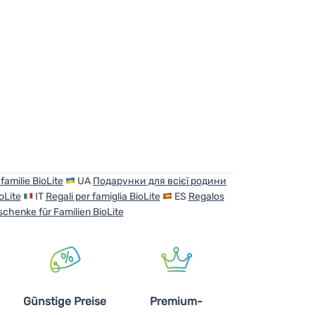
familie BioLite
UA
Подарунки для всієї родини
oLite
IT
Regali per famiglia BioLite
ES
Regalos
chenke für Familien BioLite
Günstige Preise
Premium-