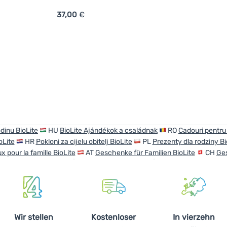
37,00
€
ch 'Solarlampe BioLite Luci Original Clear' hinzufügen
dinu BioLite
HU
BioLite Ajándékok a családnak
RO
Cadouri pentru 
Lite
HR
Pokloni za cijelu obitelj BioLite
PL
Prezenty dla rodziny Bi
 pour la famille BioLite
AT
Geschenke für Familien BioLite
CH
Ges
Wir stellen
Kostenloser
In vierzehn