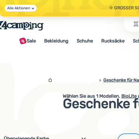
🌞 GROSSER S
Alle Aktionen
🤫 - 10 % AUF 
Sale
Bekleidung
Schuhe
Rucksäcke
Sc
🌞 GROSSER S
4campingshop.de
Geschenke für Na
Wählen Sie aus
1
Modellen.
BioLite
a
Geschenke fü
Filterung nach Parametern und 
Überwiegende Farbe