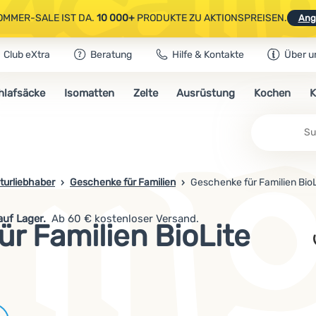
OMMER-SALE IST DA.
10 000+
PRODUKTE ZU AKTIONSPREISEN.
Ang
Club eXtra
Beratung
Hilfe & Kontakte
Über u
AUSGEWÄHLTE CAMPING- & WANDERAUSRÜSTUNG.
CODE
OUT10
NUTZE
hlafsäcke
Isomatten
Zelte
Ausrüstung
Kochen
K
OMMER-SALE IST DA.
10 000+
PRODUKTE ZU AKTIONSPREISEN.
Ang
turliebhaber
Geschenke für Familien
Geschenke für Familien BioL
uf Lager.
Ab 60 € kostenloser Versand.
r Familien BioLite
Marken