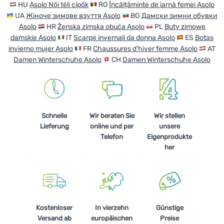
HU
Asolo Női téli cipők
RO
Încălțăminte de iarnă femei Asolo
UA
Жіноче зимове взуття Asolo
BG
Дамски зимни обувки
Anmelden /
Asolo
HR
Ženska zimska obuća Asolo
PL
Buty zimowe
Registrieren
damskie Asolo
IT
Scarpe invernali da donna Asolo
ES
Botas
invierno mujer Asolo
FR
Chaussures d'hiver femme Asolo
AT
Damen Winterschuhe Asolo
CH
Damen Winterschuhe Asolo
Schnelle
Wir beraten Sie
Wir stellen
Lieferung
online und per
unsere
Telefon
Eigenprodukte
her
Kostenloser
In vierzehn
Günstige
Versand ab
europäischen
Preise