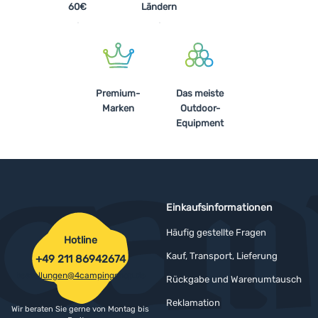
60€
Ländern
Premium-
Das meiste
Marken
Outdoor-
Equipment
Einkaufsinformationen
Häufig gestellte Fragen
Hotline
Kauf, Transport, Lieferung
+49 211 86942674
bestellungen@4campingshop.de
Rückgabe und Warenumtausch
Reklamation
Wir beraten Sie gerne von Montag bis