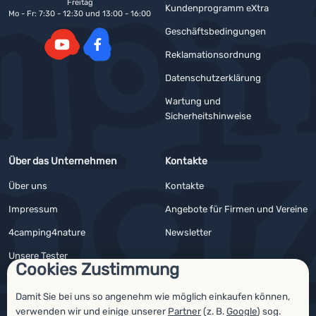
Freitag
Kundenprogramm eXtra
Mo - Fr: 7:30 - 12:30 und 13:00 - 16:00
Geschäftsbedingungen
Reklamationsordnung
YouTube
Facebook
Datenschutzerklärung
Wartung und
Sicherheitshinweise
Über das Unternehmen
Kontakte
Über uns
Kontakte
Impressum
Angebote für Firmen und Vereine
4camping4nature
Newsletter
Unsere Tester
Cookies Zustimmung
Damit Sie bei uns so angenehm wie möglich einkaufen können,
verwenden wir und einige unserer
Partner
(z. B.
Google
) sog.