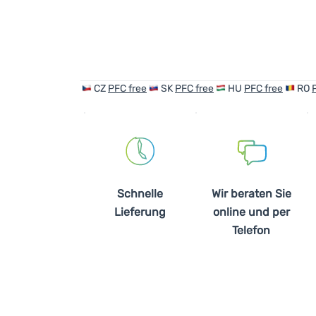
CZ
PFC free
SK
PFC free
HU
PFC free
RO
Schnelle
Wir beraten Sie
Lieferung
online und per
Telefon