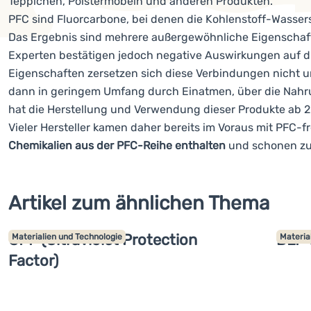
Teppichen, Polstermöbeln und anderen Produkten.
PFC sind Fluorcarbone, bei denen die Kohlenstoff-Wasser
Das Ergebnis sind mehrere außergewöhnliche Eigenschaften
Experten bestätigen jedoch negative Auswirkungen auf di
Eigenschaften zersetzen sich diese Verbindungen nicht u
dann in geringem Umfang durch Einatmen, über die Nahru
hat die Herstellung und Verwendung dieser Produkte ab 
Vieler Hersteller kamen daher bereits im Voraus mit PFC-fr
Chemikalien aus der PFC-Reihe enthalten
und schonen zur
Artikel zum ähnlichen Thema
UPF (Ultraviolet Protection
DLF 
Materialien und Technologie
Materia
Factor)