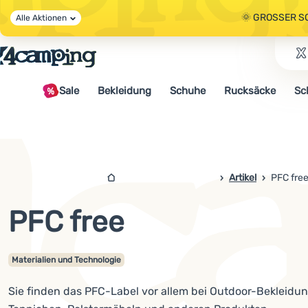
🌞 GROSSER S
Alle Aktionen
🤫 - 10 % AUF 
Sale
Bekleidung
Schuhe
Rucksäcke
Sc
🌞 GROSSER S
4campingshop.de
Artikel
PFC fre
PFC free
Materialien und Technologie
Sie finden das PFC-Label vor allem bei Outdoor-Bekleidu