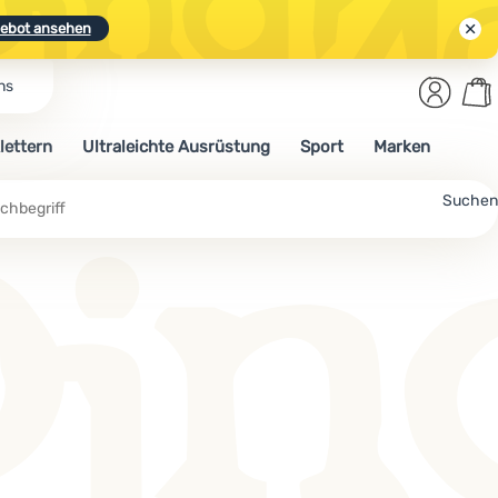
ebot ansehen
Benut
Wa
ns
N.
Entdecken
Anmelden
War
lettern
Ultraleichte Ausrüstung
Sport
Marken
ebot ansehen
Suchen