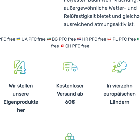
außergewöhnliche Wetter- und
Reißfestigkeit bietet und gleichz
ausreichend atmungsaktiv ist.
PFC free
UA
PFC free
BG
PFC free
HR
PFC free
PL
PFC free
free
CH
PFC free
Wir stellen
Kostenloser
In vierzehn
unsere
Versand ab
europäischen
Eigenprodukte
60€
Ländern
her