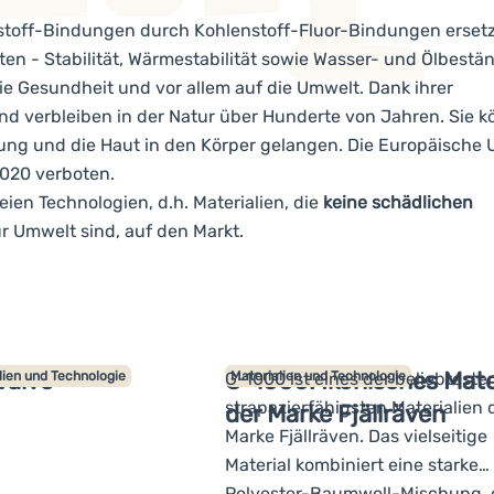
stoff-Bindungen durch Kohlenstoff-Fluor-Bindungen ersetz
 - Stabilität, Wärmestabilität sowie Wasser- und Ölbestän
e Gesundheit und vor allem auf die Umwelt. Dank ihrer
nd verbleiben in der Natur über Hunderte von Jahren. Sie 
ng und die Haut in den Körper gelangen. Die Europäische 
2020 verboten.
eien Technologien, d.h. Materialien, die
keine schädlichen
 Umwelt sind, auf den Markt.
Valve
G-1000: Ikonisches Mate
lien und Technologie
G-1000 ist eines der beliebtest
Materialien und Technologie
strapazierfähigsten Materialien 
der Marke Fjällräven
Marke Fjällräven. Das vielseitige
Material kombiniert eine starke
Polyester-Baumwoll-Mischung, d