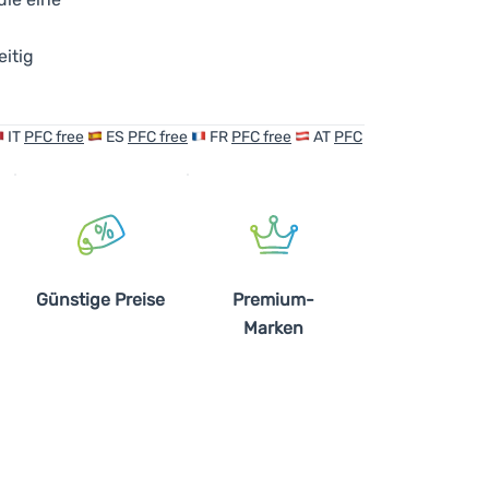
eitig
IT
PFC free
ES
PFC free
FR
PFC free
AT
PFC
Günstige Preise
Premium-
Marken