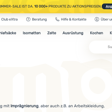
OMMER-SALE IST DA.
10 000+
PRODUKTE ZU AKTIONSPREISEN.
Ang
Club eXtra
Beratung
Hilfe & Kontakte
Über u
AUSGEWÄHLTE CAMPING- & WANDERAUSRÜSTUNG.
CODE
OUT10
NUTZE
hlafsäcke
Isomatten
Zelte
Ausrüstung
Kochen
K
OMMER-SALE IST DA.
10 000+
PRODUKTE ZU AKTIONSPREISEN.
Ang
e
ng mit
Imprägnierung
, aber auch z.B. an Arbeitskleidung,