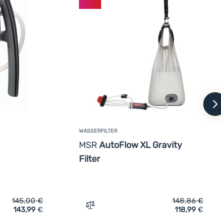
w
WASSERFILTER
MSR
AutoFlow XL Gravity
Filter
145,00
€
148,86
€
143,99
€
118,99
€
Vergleichen