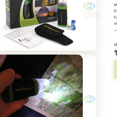
W
C
f
m
1