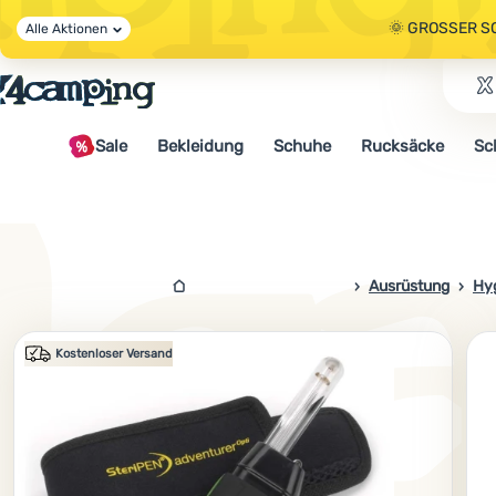
🌞 GROSSER S
Alle Aktionen
🤫 - 10 % AUF 
Sale
Bekleidung
Schuhe
Rucksäcke
Sc
🌞 GROSSER S
4campingshop.de
Ausrüstung
Hyg
Foto
Kostenloser Versand