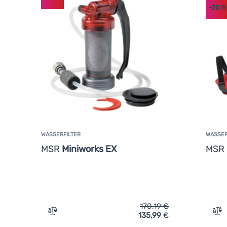
-20
%
WASSERFILTER
WASSER
MSR
Miniworks EX
MSR
170,19
€
135,99
€
Vergleichen
Ve