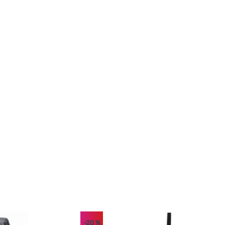
-20
%