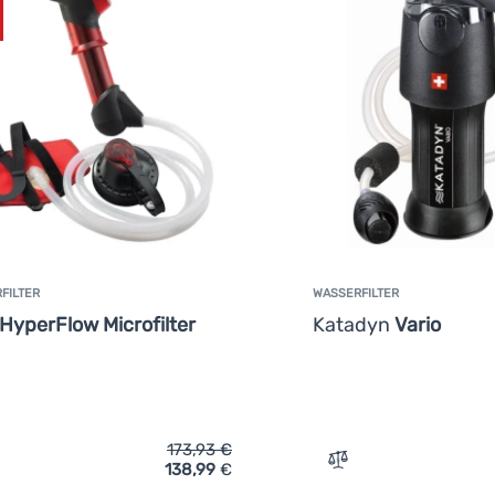
FILTER
WASSERFILTER
HyperFlow Microfilter
Katadyn
Vario
173,93
€
138,99
€
rgleichen
Vergleichen