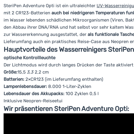
SteriPen Adventure Opti ist ein ultraleichter
UV-Wasserreinigu
mit 2 CR123-Batterien
auch bei niedrigeren Temperaturen funk
im Wasser lebenden schädlichen Mikroorganismen (Viren, Bakt
den Abbau ihrer DNA/RNA und hat selbst vor sehr kaltem Was
zur Wassererkennung ausgestattet, der
als funktionale Tasc
Lieferumfang auch ein praktisches Reise-Case aus Neopren ent
Hauptvorteile des Wasserreinigers SteriPen
optische Kontrollleuchte
Der Lichtmodus wird durch langes Drücken der Taste aktiviert
Größe:
15,5
3,3
2,2 cm
Batterien:
2×CR123 (im Lieferumfang enthalten)
Lampenlebensdauer:
8.000 1-Liter-Zyklen
Lebensdauer des Akkupacks:
100 Zyklen 0,5 l
Inklusive Neopren-Reiseetui
Wir präsentieren SteriPen Adventure Opti: