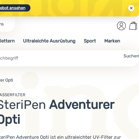
ebot ansehen
Benut
Wa
ns
N.
Entdecken
Anmelden
War
lettern
Ultraleichte Ausrüstung
Sport
Marken
ebot ansehen
Suchen
er Opti
ASSERFILTER
SteriPen
Adventurer
Opti
teriPen Adventure Opti ist ein ultraleichter UV-Filter zur