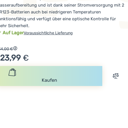
asseraufbereitung und ist dank seiner Stromversorgung mit 2
R123-Batterien auch bei niedrigeren Temperaturen
unktionsfähig und verfügt über eine optische Kontrolle für
ehr Sicherheit.
Verfügbarkeit
Auf Lager
Voraussichtliche Lieferung
Ursprünglicher Preis
34,00
€
Rabatt berechnet vom niedrigsten Preis 30 Tage vor der Ver
123,99
€
Zum V
Kaufen