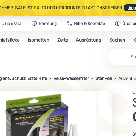
OMMER-SALE IST DA.
10 000+
PRODUKTE ZU AKTIONSPREISEN.
Ang
Club eXtra
Beratung
Hilfe & Kontakte
Über u
AUSGEWÄHLTE CAMPING- & WANDERAUSRÜSTUNG.
CODE
OUT10
NUTZE
hlafsäcke
Isomatten
Zelte
Ausrüstung
Kochen
K
OMMER-SALE IST DA.
10 000+
PRODUKTE ZU AKTIONSPREISEN.
Ang
iene, Schutz, Erste Hilfe
Reise-Wasserfilter
SteriPen
Adventur
W
S