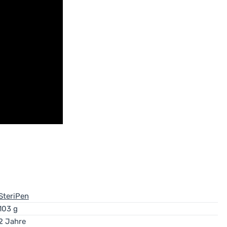
SteriPen
103 g
2 Jahre