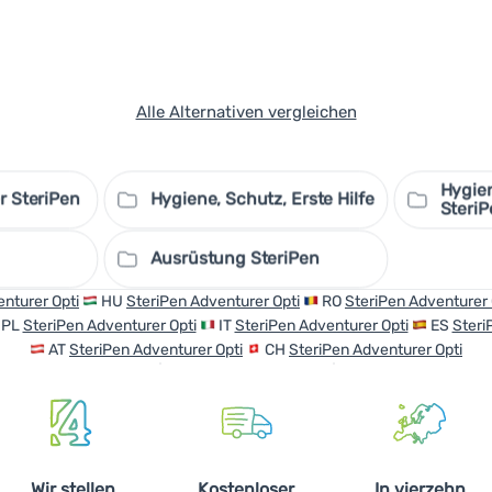
Alle Alternativen vergleichen
Hygien
r SteriPen
Hygiene, Schutz, Erste Hilfe
SteriP
Ausrüstung SteriPen
nturer Opti
HU
SteriPen Adventurer Opti
RO
SteriPen Adventurer 
PL
SteriPen Adventurer Opti
IT
SteriPen Adventurer Opti
ES
Steri
AT
SteriPen Adventurer Opti
CH
SteriPen Adventurer Opti
Wir stellen
Kostenloser
In vierzehn