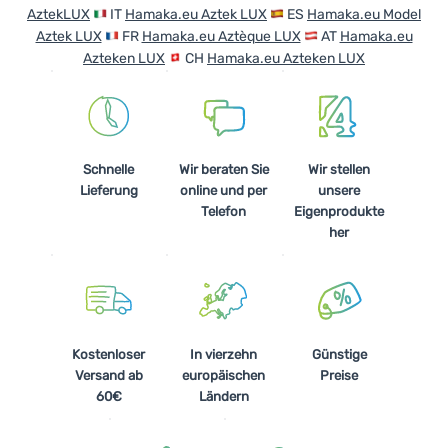
AztekLUX
IT
Hamaka.eu Aztek LUX
ES
Hamaka.eu Model
Aztek LUX
FR
Hamaka.eu Aztèque LUX
AT
Hamaka.eu
Azteken LUX
CH
Hamaka.eu Azteken LUX
Schnelle
Wir beraten Sie
Wir stellen
Lieferung
online und per
unsere
Telefon
Eigenprodukte
her
Kostenloser
In vierzehn
Günstige
Versand ab
europäischen
Preise
60€
Ländern