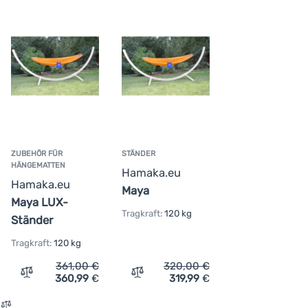
einfacher Aufbau gemäß beiliegender Anleitung
Tragkraft 160 kg
ZUBEHÖR FÜR
STÄNDER
HÄNGEMATTEN
Hamaka.eu
Hamaka.eu
Maya
Maya LUX-
Tragkraft:
120 kg
Ständer
Tragkraft:
120 kg
361,00
€
320,00
€
360,99
€
319,99
€
Vergleichen
Vergleichen