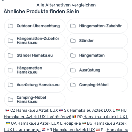
Alle Alternativen vergleichen
Ähnliche Produkte finden Sie in
Outdoor-Übernachtung
Hängematten-Zubehör
Hängematten-Zubehör
Ständer
Hamaka.eu
Ständer Hamaka.eu
Hängematten
Hängematten
Ausrüstung
Hamaka.eu
Ausrüstung Hamaka.eu
Camping-Möbel
Camping-Möbel
Hamaka.eu
CZ
Hamaka.eu Aztek LUX
SK
Hamaka.eu Aztek LUX L
HU
Hamaka.eu Aztek LUX L vörösfenyő
RO
Hamaka.eu Aztek LUX L
UA
Hamaka.eu Aztek LUX L модрина
BG
Hamaka.eu Aztek
LUX L лиственица
HR
Hamaka.eu Aztek LUX
PL
Hamaka.eu