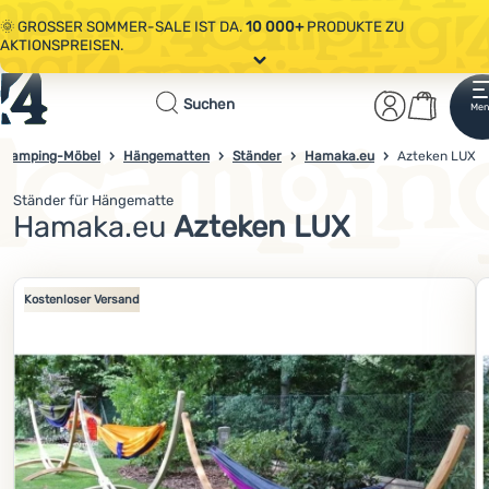
🌞 GROSSER SOMMER-SALE IST DA.
10 000+
PRODUKTE ZU
AKTIONSPREISEN.
Alle Aktionen
Startseite
Benutzer
Waren
🤫 - 10 % AUF AUSGEWÄHLTE CAMPING- & WANDERAUSRÜSTUNG.
COD
Suchen
Men
Anmelden
Warenkorb
OUT10
NUTZEN.
Sale
Camping-Möbel
Hängematten
Ständer
Hamaka.eu
4campingshop.de
Azteken LUX
🌞 GROSSER SOMMER-SALE IST DA.
10 000+
PRODUKTE ZU
AKTIONSPREISEN.
Ständer für Hängematte
Tragkraft:
160 kg
Bekleidung
Hamaka.eu
Azteken LUX
Schuhe
Foto
Rucksäcke
Kostenloser Versand
Schlafsäcke
Isomatten
Zelte
Ausrüstung