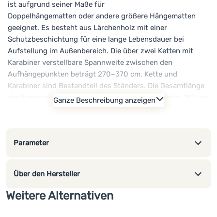
ist aufgrund seiner Maße für
Doppelhängematten oder andere größere Hängematten
geeignet. Es besteht aus Lärchenholz mit einer
Schutzbeschichtung für eine lange Lebensdauer bei
Aufstellung im Außenbereich. Die über zwei Ketten mit
Karabiner verstellbare Spannweite zwischen den
Aufhängepunkten beträgt 270–370 cm. Kette und
Karabiner sind Bestandteil des Ständers. Die Gesamtlänge
der Konstruktion beträgt 388 cm, die Höhe beträgt 162 cm
Ganze Beschreibung anzeigen
und die Beinspannweite beträgt 132 cm. Der Ständer ist
sehr robust und stabil, wiegt 27kg und hat eine Tragkraft
von 160kg.
Hauptvorteile des Ständers:
Parameter
Lärche-Schichtholz
Wetterschutz
Über den Hersteller
möglich zum Einlegen
für den Innen- und Außenbereich
Weitere Alternativen
stabile und solide Konstruktion
Lieferung zerlegt im Karton