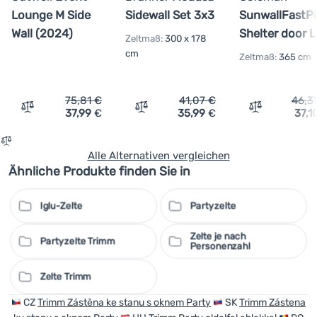
Lounge M Side
Sidewall Set 3x3
SunwallFastPi
Wall (2024)
Shelter door L
Zeltmaß:
300 x 178
cm
Zeltmaß:
365 cm
75,81
€
41,07
€
46,3
37,99
€
35,99
€
37,1
Vergleichen
Vergleichen
Vergleichen
Alle Alternativen vergleichen
Ähnliche Produkte finden Sie in
Iglu-Zelte
Partyzelte
Zelte je nach
Partyzelte Trimm
Personenzahl
Zelte Trimm
CZ
Trimm Zástěna ke stanu s oknem Party
SK
Trimm Zástena