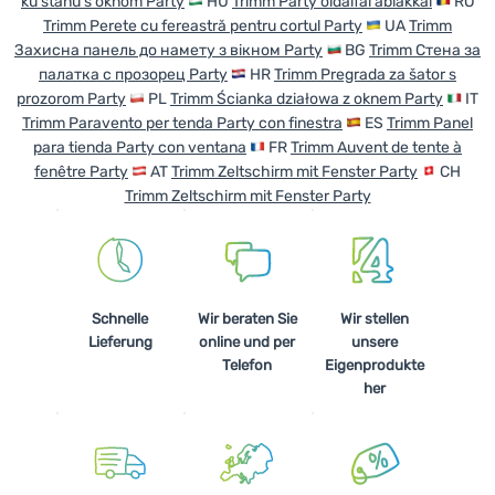
ku stanu s oknom Party
HU
Trimm Party oldalfal ablakkal
RO
Trimm Perete cu fereastră pentru cortul Party
UA
Trimm
Захисна панель до намету з вікном Party
BG
Trimm Стена за
палатка с прозорец Party
HR
Trimm Pregrada za šator s
prozorom Party
PL
Trimm Ścianka działowa z oknem Party
IT
Trimm Paravento per tenda Party con finestra
ES
Trimm Panel
para tienda Party con ventana
FR
Trimm Auvent de tente à
fenêtre Party
AT
Trimm Zeltschirm mit Fenster Party
CH
Trimm Zeltschirm mit Fenster Party
Schnelle
Wir beraten Sie
Wir stellen
Lieferung
online und per
unsere
Telefon
Eigenprodukte
her