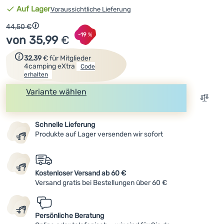
Verfügbarkeit
Auf Lager
Voraussichtliche Lieferung
Anmelden /
Ursprünglicher Preis
44,50
€
Rabatt berechnet vom niedrigsten Preis 30 Tage vor der V
Rabatt
Registrieren
-19
%
von 35,99
€
Zum Erhalt des Rabattcodes einfach registrieren.
32,39
€
für Mitglieder
4camping eXtra
Code
erhalten
Variante wählen
Zum V
Kaufen
Schnelle Lieferung
Produkte auf Lager versenden wir sofort
Kostenloser Versand ab 60 €
Versand gratis bei Bestellungen über 60 €
Persönliche Beratung