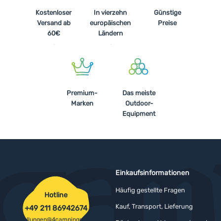
Kostenloser
In vierzehn
Günstige
Versand ab
europäischen
Preise
60€
Ländern
Premium-
Das meiste
Marken
Outdoor-
Equipment
Einkaufsinformationen
Häufig gestellte Fragen
Hotline
Kauf, Transport, Lieferung
+49 211 86942674
bestellungen@4campingshop.de