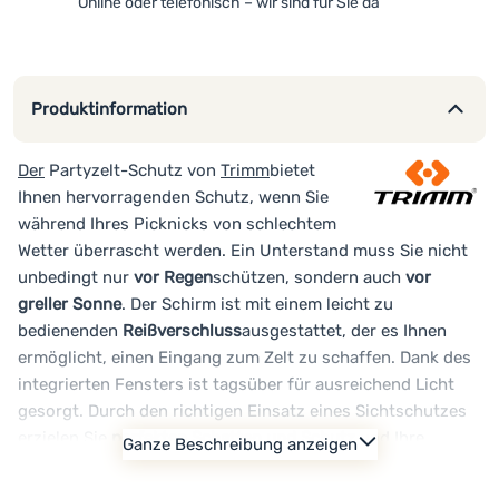
Online oder telefonisch – wir sind für Sie da
Produktinformation
Der
Partyzelt-Schutz von
Trimm
bietet
Ihnen hervorragenden Schutz, wenn Sie
während Ihres Picknicks von schlechtem
Wetter überrascht werden. Ein Unterstand muss Sie nicht
unbedingt nur
vor Regen
schützen, sondern auch
vor
greller Sonne
. Der Schirm ist mit einem leicht zu
bedienenden
Reißverschluss
ausgestattet, der es Ihnen
ermöglicht, einen Eingang zum Zelt zu schaffen. Dank des
integrierten Fensters ist tagsüber für ausreichend Licht
gesorgt. Durch den richtigen Einsatz eines Sichtschutzes
erzielen Sie
perfekten Schatten und Schutz
und Ihre
Ganze Beschreibung anzeigen
Gartenparty wird
gemütlicher
.
Beachten: