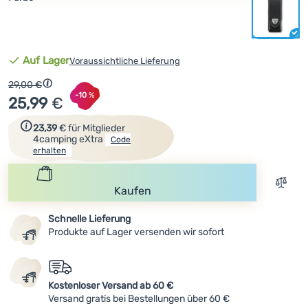
Anmelden /
Registrieren
Verfügbarkeit
Auf Lager
Voraussichtliche Lieferung
Ursprünglicher Preis
29,00
€
Rabatt berechnet vom niedrigsten Preis 30 Tage vor der V
Rabatt
-10
%
25,99
€
Zum Erhalt des Rabattcodes einfach registrieren.
23,39
€
für Mitglieder
4camping eXtra
Code
erhalten
Zum V
Kaufen
Schnelle Lieferung
Produkte auf Lager versenden wir sofort
Kostenloser Versand ab 60 €
Versand gratis bei Bestellungen über 60 €