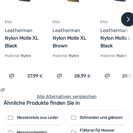
w
ETUI
ETUI
ETUI
Leatherman
Leatherman
Leatherman
Nylon Molle XL
Nylon Molle XL
Nylon Molle L
Black
Brown
Black
Material:
Nylon
Material:
Nylon
Material:
Nylon
27,99
€
28,99
€
28,9
Vergleichen
Vergleichen
Vergleichen
Alle Alternativen vergleichen
Ähnliche Produkte finden Sie in
Messeretuis aus Leder
Schneiden und glänzen
Fütteral für Messer
Messerscheiden