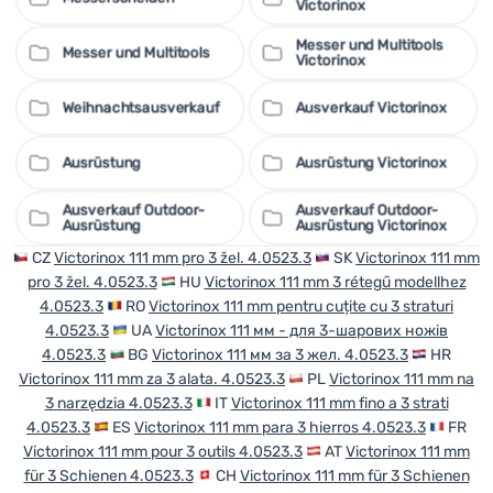
Victorinox
Messer und Multitools
Messer und Multitools
Victorinox
Weihnachtsausverkauf
Ausverkauf Victorinox
Ausrüstung
Ausrüstung Victorinox
Ausverkauf Outdoor-
Ausverkauf Outdoor-
Ausrüstung
Ausrüstung Victorinox
CZ
Victorinox 111 mm pro 3 žel. 4.0523.3
SK
Victorinox 111 mm
pro 3 žel. 4.0523.3
HU
Victorinox 111 mm 3 rétegű modellhez
4.0523.3
RO
Victorinox 111 mm pentru cuțite cu 3 straturi
4.0523.3
UA
Victorinox 111 мм - для 3-шарових ножів
4.0523.3
BG
Victorinox 111 мм за 3 жел. 4.0523.3
HR
Victorinox 111 mm za 3 alata. 4.0523.3
PL
Victorinox 111 mm na
3 narzędzia 4.0523.3
IT
Victorinox 111 mm fino a 3 strati
4.0523.3
ES
Victorinox 111 mm para 3 hierros 4.0523.3
FR
Victorinox 111 mm pour 3 outils 4.0523.3
AT
Victorinox 111 mm
für 3 Schienen 4.0523.3
CH
Victorinox 111 mm für 3 Schienen