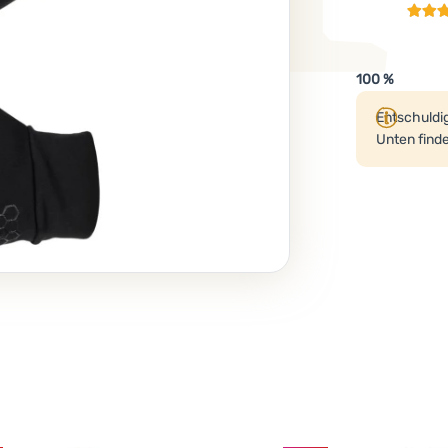
100 %
Produk
Entschuldig
Unten finde