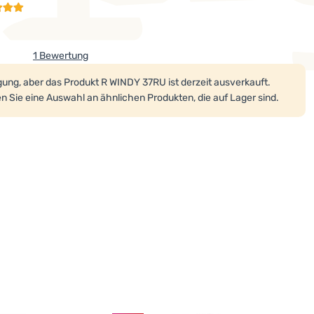
1 Bewertung
t wird nicht mehr verkauft.
ung, aber das Produkt R WINDY 37RU ist derzeit ausverkauft.
n Sie eine Auswahl an ähnlichen Produkten, die auf Lager sind.