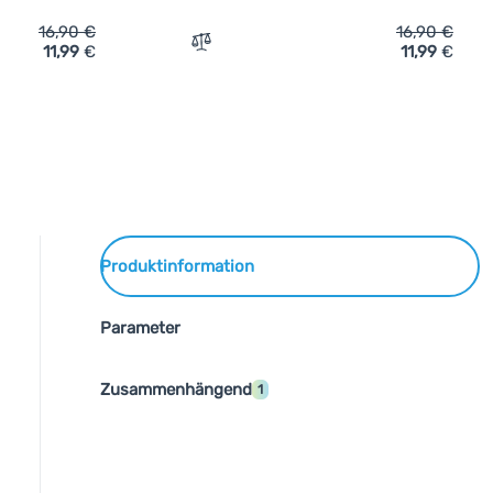
16,90
€
16,90
€
11,99
€
11,99
€
Vergleichen
Produktinformation
Parameter
Zusammenhängend
1