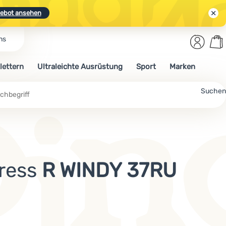
ebot ansehen
Benut
Wa
ns
N.
Entdecken
Anmelden
War
lettern
Ultraleichte Ausrüstung
Sport
Marken
ebot ansehen
Suchen
ress
R WINDY 37RU
Mehr lesen