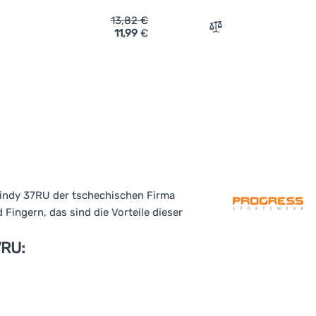
13,82
€
11,99
€
rgleichen
Vergleichen
indy 37RU der tschechischen Firma
 Fingern, das sind die Vorteile dieser
7RU: