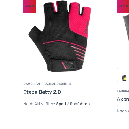
-29
%
-13
%
DAMEN FAHRRADHANDSCHUHE
Etape
Betty 2.0
FAHRR
Axo
Nach Aktivitäten:
Sport / Radfahren
Nach A