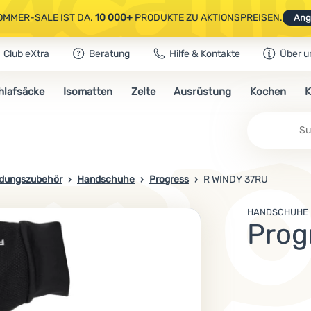
OMMER-SALE IST DA.
10 000+
PRODUKTE ZU AKTIONSPREISEN.
Ang
Club eXtra
Beratung
Hilfe & Kontakte
Über u
AUSGEWÄHLTE CAMPING- & WANDERAUSRÜSTUNG.
CODE
OUT10
NUTZE
hlafsäcke
Isomatten
Zelte
Ausrüstung
Kochen
K
OMMER-SALE IST DA.
10 000+
PRODUKTE ZU AKTIONSPREISEN.
Ang
idungszubehör
Handschuhe
Progress
R WINDY 37RU
HANDSCHUHE
Prog