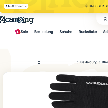
🌞 GROSSER S
Alle Aktionen
🤫 - 10 % AUF 
Sale
Bekleidung
Schuhe
Rucksäcke
Sc
🌞 GROSSER S
4campingshop.de
Bekleidung
Kle
Foto