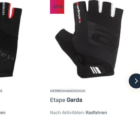
-29
%
w
HE
HERRENHANDSCHUH
Etape
Garda
ren
Nach Aktivitäten:
Radfahren