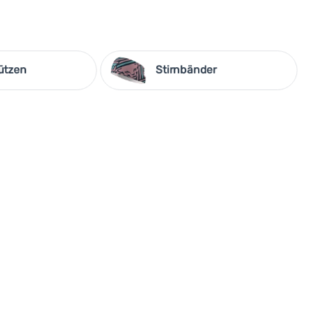
ützen
Stirnbänder